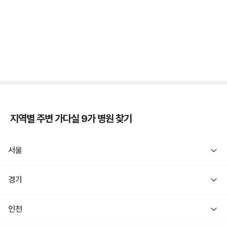
자궁경부암 - 정의, 종류, 위험성, 흡연 🚬
3분 꿀팁 ㆍ #자궁경부암
지역별 주변
가다실 9가
병원 찾기
서울
경기
인천