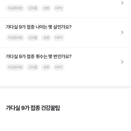
자궁경부암
곤지름
성병
HPV
가다실 9가 접종 나이는 몇 살인가요?
자궁경부암
곤지름
성병
HPV
가다실 9가 접종 횟수는 몇 번인가요?
자궁경부암
곤지름
성병
HPV
가다실 9가 접종 건강꿀팁
가다실을 맞아야 하는 이유, 연령, 주기, 가격까지! 💉