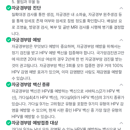
5. 불임과 우울 등
자궁경부암 진단
질확대경 검사를 통한 생검, 자궁경관 내 소파술, 자궁경부 원추생검 등
을 통해 암세포 존재 여부와 암세포 침범 정도를 확인합니다. 배설성 요
로 조영술, 방광경 검사, 복부 및 골반 MRI 검사를 시행해 병기를 결정합
니다.
자궁경부암 예방
자궁경부암은 무엇보다 예방이 중요하며, 자궁경부암 예방을 위해서는
정기 검진을 받고 HPV 예방 백신을 접종해야 합니다. 국가암검진권고안
에 따르면 20대 이상 여성의 경우 2년에 한 번 자궁경부암 검진을 받는
것이 권고됩니다. 자궁경부암 백신 3회를 모두 접종한 경우 거의 100%
HPV 감염 예방 효과가 있으며, 이미 감염됐던 사람도 재감염을 예방할
수 있습니다.
자궁경부암 백신 종류
자궁경부암 백신은 HPV를 예방하는 백신으로 서바릭스(2가 HPV 백
신), 가다실4(4가 HPV 백신), 가다실9(9가 HPV 백신)의 3가지 종류가
있습니다. 가다실 9가는 고위험군 유형을 포함한 9가지 유형의 HPV 감
염을 예방할 수 있으며, 현재 시판 중인 HPV 백신 중 가장 많은 유형의
HPV를 예방할 수 있습니다.
자궁경부암 예방접종 대상
가다실 9가는 남녀 모두 감염될 수 있는 HPV를 예방하는 백신으로 남