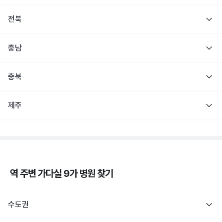
전북
충남
충북
제주
역 주변
가다실 9가
병원 찾기
수도권