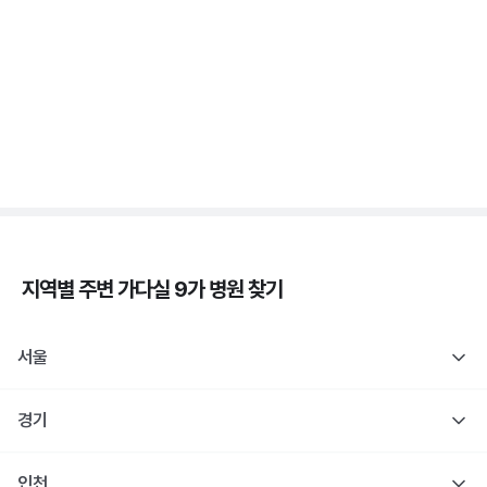
시기 ⏱️
3분 꿀팁 ㆍ #자궁경부암
자궁경부암 - 정의, 종류, 위험성, 흡연 🚬
3분 꿀팁 ㆍ #자궁경부암
지역별 주변
가다실 9가
병원 찾기
서울
경기
인천