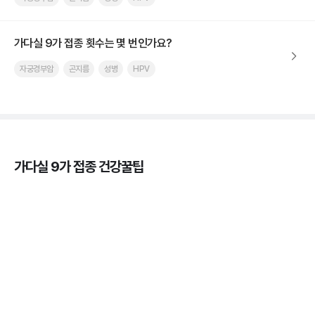
가다실 9가 접종 횟수는 몇 번인가요?
자궁경부암
곤지름
성병
HPV
가다실 9가 접종 건강꿀팁
가다실을 맞아야 하는 이유, 연령, 주기, 가격까지! 💉
3분 꿀팁 ㆍ #곤지름 #자궁경부암 #HPV #성병
HPV 바이러스 - 위험성, 예방법, 예방주사 간 차이점
알아보기 💉