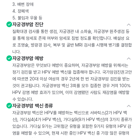
3. 배변 장애
4. 장폐색
5. 불임과 우울 등
자궁경부암 진단
질확대경 검사를 통한 생검, 자궁경관 내 소파술, 자궁경부 원추생검 등
을 통해 암세포 존재 여부와 암세포 침범 정도를 확인합니다. 배설성 요
로 조영술, 방광경 검사, 복부 및 골반 MRI 검사를 시행해 병기를 결정합
니다.
자궁경부암 예방
자궁경부암은 무엇보다 예방이 중요하며, 자궁경부암 예방을 위해서는
정기 검진을 받고 HPV 예방 백신을 접종해야 합니다. 국가암검진권고안
에 따르면 20대 이상 여성의 경우 2년에 한 번 자궁경부암 검진을 받는
것이 권고됩니다. 자궁경부암 백신 3회를 모두 접종한 경우 거의 100%
HPV 감염 예방 효과가 있으며, 이미 감염됐던 사람도 재감염을 예방할
수 있습니다.
자궁경부암 백신 종류
자궁경부암 백신은 HPV를 예방하는 백신으로 서바릭스(2가 HPV 백
신), 가다실4(4가 HPV 백신), 가다실9(9가 HPV 백신)의 3가지 종류가
있습니다. 가다실 9가는 고위험군 유형을 포함한 9가지 유형의 HPV 감
염을 예방할 수 있으며, 현재 시판 중인 HPV 백신 중 가장 많은 유형의