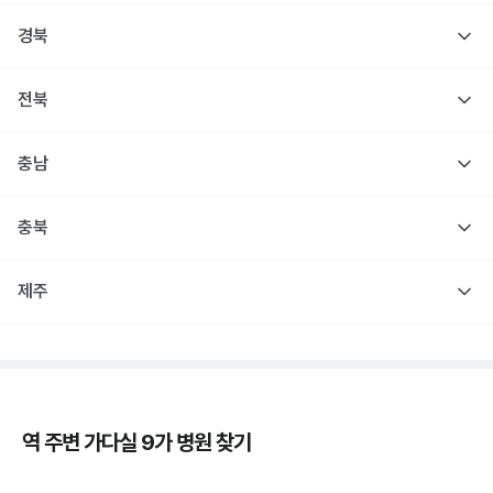
경북
전북
충남
충북
제주
역 주변
가다실 9가
병원 찾기