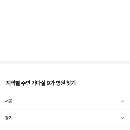
가다실 - 자궁 건강, 인유두종바이러스, 성경험, 접종
시기 ⏱️
3분 꿀팁 ㆍ #자궁경부암
자궁경부암 - 정의, 종류, 위험성, 흡연 🚬
3분 꿀팁 ㆍ #자궁경부암
지역별 주변
가다실 9가
병원 찾기
서울
경기