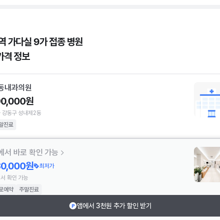
역 가다실 9가 접종 병원
가격 정보
동내과의원
90,000원
 강동구 성내제2동
말진료
에서 바로 확인 가능
80,000원
최저가
서 확인 가능
로예약
주말진료
앱에서 3천원 추가 할인 받기