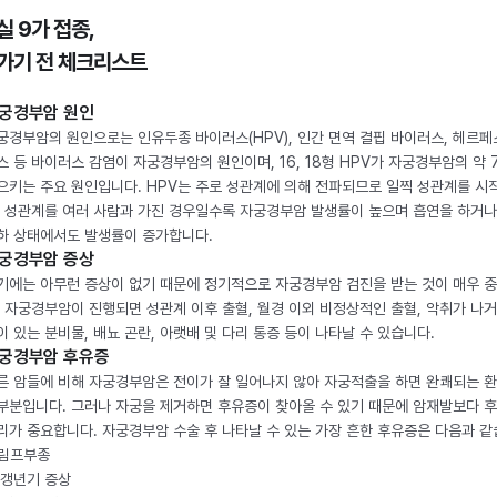
실 9가 접종,
가기 전 체크리스트
궁경부암 원인
궁경부암의 원인으로는 인유두종 바이러스(HPV), 인간 면역 결핍 바이러스, 헤르페
스 등 바이러스 감염이 자궁경부암의 원인이며, 16, 18형 HPV가 자궁경부암의 약 
으키는 주요 원인입니다. HPV는 주로 성관계에 의해 전파되므로 일찍 성관계를 시
, 성관계를 여러 사람과 가진 경우일수록 자궁경부암 발생률이 높으며 흡연을 하거나
하 상태에서도 발생률이 증가합니다.
궁경부암 증상
기에는 아무런 증상이 없기 때문에 정기적으로 자궁경부암 검진을 받는 것이 매우 
. 자궁경부암이 진행되면 성관계 이후 출혈, 월경 이외 비정상적인 출혈, 악취가 나거
이 있는 분비물, 배뇨 곤란, 아랫배 및 다리 통증 등이 나타날 수 있습니다.
궁경부암 후유증
른 암들에 비해 자궁경부암은 전이가 잘 일어나지 않아 자궁적출을 하면 완쾌되는 
부분입니다. 그러나 자궁을 제거하면 후유증이 찾아올 수 있기 때문에 암재발보다 
리가 중요합니다. 자궁경부암 수술 후 나타날 수 있는 가장 흔한 후유증은 다음과 같
. 림프부종
. 갱년기 증상