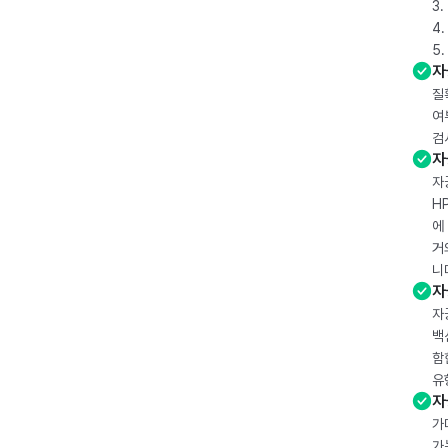
3
4
5
자
질
여
검
자
자
H
에
거
니
자
자
백
함
유
자
가
가