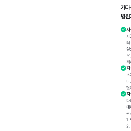
가다
병원
자
자
러
일
우
저
자
초
다
혈
자
다
대
관
1
2