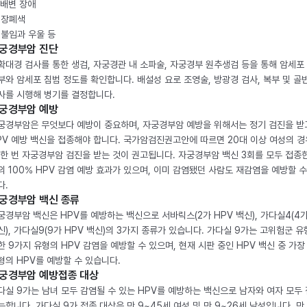
. 배변 장애
. 장폐색
. 불임과 우울 등
궁경부암 진단
확대경 검사를 통한 생검, 자궁경관 내 소파술, 자궁경부 원추생검 등을 통해 암세포
부와 암세포 침범 정도를 확인합니다. 배설성 요로 조영술, 방광경 검사, 복부 및 골반
사를 시행해 병기를 결정합니다.
궁경부암 예방
궁경부암은 무엇보다 예방이 중요하며, 자궁경부암 예방을 위해서는 정기 검진을 받
PV 예방 백신을 접종해야 합니다. 국가암검진권고안에 따르면 20대 이상 여성의 경
 한 번 자궁경부암 검진을 받는 것이 권고됩니다. 자궁경부암 백신 3회를 모두 접종
의 100% HPV 감염 예방 효과가 있으며, 이미 감염됐던 사람도 재감염을 예방할 수
다.
궁경부암 백신 종류
궁경부암 백신은 HPV를 예방하는 백신으로 서바릭스(2가 HPV 백신), 가다실4(4가
신), 가다실9(9가 HPV 백신)의 3가지 종류가 있습니다. 가다실 9가는 고위험군 유
한 9가지 유형의 HPV 감염을 예방할 수 있으며, 현재 시판 중인 HPV 백신 중 가장
형의 HPV를 예방할 수 있습니다.
궁경부암 예방접종 대상
다실 9가는 남녀 모두 감염될 수 있는 HPV를 예방하는 백신으로 남자와 여자 모두
능합니다. 가다실 9가 접종 대상은 만 9~45세 여성 및 만 9~26세 남성입니다. 만