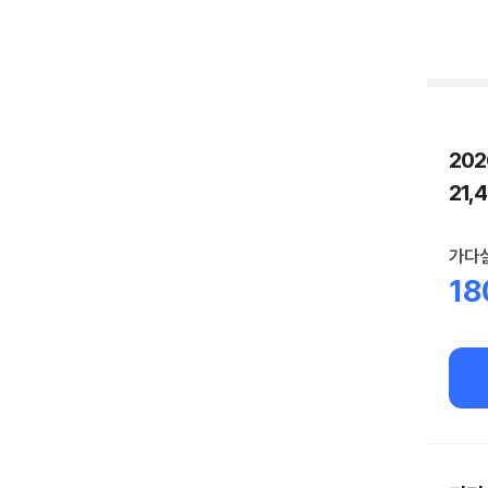
20
21,
가다실
18