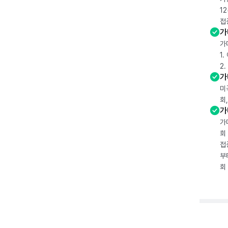
1
접
가
가
1
2
가
미
회
가
가
회
접
부
회