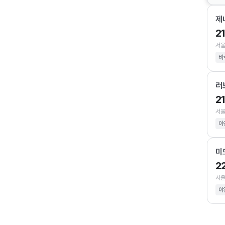
제
2
서울
바
러
2
서울
야
미
2
서울
야