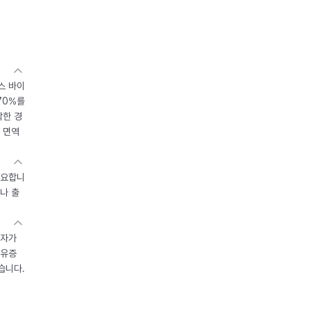
스 바이
70%를
작한 경
 면역
중요합니
나 출
환자가
후유증
습니다.