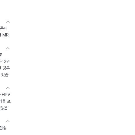
 존재
 MRI
고
우 2년
한 경우
 있습
 HPV
형을 포
 많은
 접종