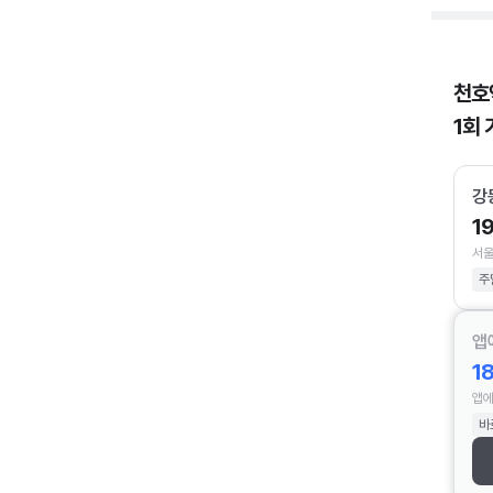
천호
1회 
강
1
서울
주
앱
1
앱에
바