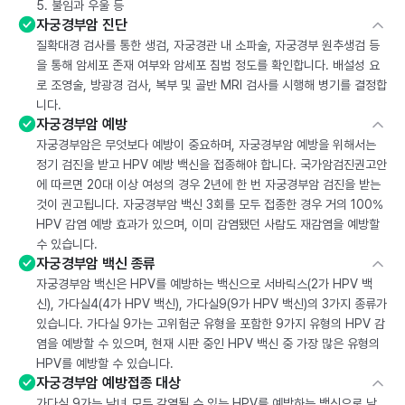
5. 불임과 우울 등
자궁경부암 진단
질확대경 검사를 통한 생검, 자궁경관 내 소파술, 자궁경부 원추생검 등
을 통해 암세포 존재 여부와 암세포 침범 정도를 확인합니다. 배설성 요
로 조영술, 방광경 검사, 복부 및 골반 MRI 검사를 시행해 병기를 결정합
니다.
자궁경부암 예방
자궁경부암은 무엇보다 예방이 중요하며, 자궁경부암 예방을 위해서는
정기 검진을 받고 HPV 예방 백신을 접종해야 합니다. 국가암검진권고안
에 따르면 20대 이상 여성의 경우 2년에 한 번 자궁경부암 검진을 받는
것이 권고됩니다. 자궁경부암 백신 3회를 모두 접종한 경우 거의 100%
HPV 감염 예방 효과가 있으며, 이미 감염됐던 사람도 재감염을 예방할
수 있습니다.
자궁경부암 백신 종류
자궁경부암 백신은 HPV를 예방하는 백신으로 서바릭스(2가 HPV 백
신), 가다실4(4가 HPV 백신), 가다실9(9가 HPV 백신)의 3가지 종류가
있습니다. 가다실 9가는 고위험군 유형을 포함한 9가지 유형의 HPV 감
염을 예방할 수 있으며, 현재 시판 중인 HPV 백신 중 가장 많은 유형의
HPV를 예방할 수 있습니다.
자궁경부암 예방접종 대상
가다실 9가는 남녀 모두 감염될 수 있는 HPV를 예방하는 백신으로 남