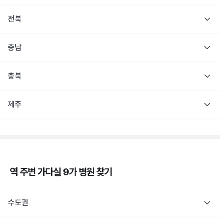
전북
충남
충북
제주
역 주변
가다실 9가
병원 찾기
수도권