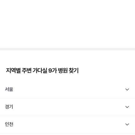
자궁경부암 - 정의, 종류, 위험성, 흡연 🚬
3분 꿀팁 ㆍ #자궁경부암
지역별 주변
가다실 9가
병원 찾기
서울
경기
인천