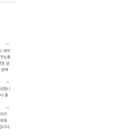
스 바이
70%를
작한 경
 면역
중요합니
나 출
환자가
후유증
습니다.