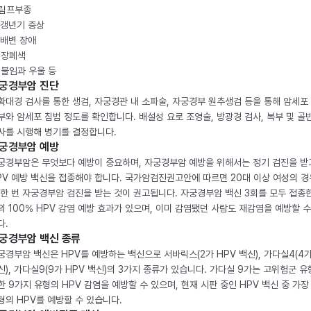
. 림프부종
. 갱년기 증상
. 배변 장애
. 장폐색
. 불임과 우울 등
궁경부암 진단
확대경 검사를 통한 생검, 자궁경관 내 소파술, 자궁경부 원추생검 등을 통해 암세포
부와 암세포 침범 정도를 확인합니다. 배설성 요로 조영술, 방광경 검사, 복부 및 골반
사를 시행해 병기를 결정합니다.
궁경부암 예방
궁경부암은 무엇보다 예방이 중요하며, 자궁경부암 예방을 위해서는 정기 검진을 받
PV 예방 백신을 접종해야 합니다. 국가암검진권고안에 따르면 20대 이상 여성의 경
 한 번 자궁경부암 검진을 받는 것이 권고됩니다. 자궁경부암 백신 3회를 모두 접종
의 100% HPV 감염 예방 효과가 있으며, 이미 감염됐던 사람도 재감염을 예방할 수
다.
궁경부암 백신 종류
궁경부암 백신은 HPV를 예방하는 백신으로 서바릭스(2가 HPV 백신), 가다실4(4가
신), 가다실9(9가 HPV 백신)의 3가지 종류가 있습니다. 가다실 9가는 고위험군 유
한 9가지 유형의 HPV 감염을 예방할 수 있으며, 현재 시판 중인 HPV 백신 중 가장
형의 HPV를 예방할 수 있습니다.