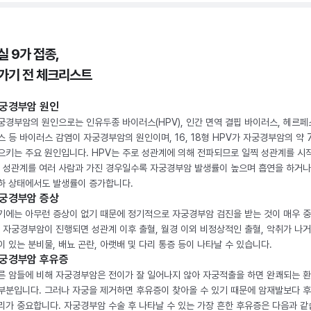
실 9가 접종,
가기 전 체크리스트
궁경부암 원인
궁경부암의 원인으로는 인유두종 바이러스(HPV), 인간 면역 결핍 바이러스, 헤르페
스 등 바이러스 감염이 자궁경부암의 원인이며, 16, 18형 HPV가 자궁경부암의 약 
으키는 주요 원인입니다. HPV는 주로 성관계에 의해 전파되므로 일찍 성관계를 시
, 성관계를 여러 사람과 가진 경우일수록 자궁경부암 발생률이 높으며 흡연을 하거나
하 상태에서도 발생률이 증가합니다.
궁경부암 증상
기에는 아무런 증상이 없기 때문에 정기적으로 자궁경부암 검진을 받는 것이 매우 
. 자궁경부암이 진행되면 성관계 이후 출혈, 월경 이외 비정상적인 출혈, 악취가 나거
이 있는 분비물, 배뇨 곤란, 아랫배 및 다리 통증 등이 나타날 수 있습니다.
궁경부암 후유증
른 암들에 비해 자궁경부암은 전이가 잘 일어나지 않아 자궁적출을 하면 완쾌되는 
부분입니다. 그러나 자궁을 제거하면 후유증이 찾아올 수 있기 때문에 암재발보다 
리가 중요합니다. 자궁경부암 수술 후 나타날 수 있는 가장 흔한 후유증은 다음과 같