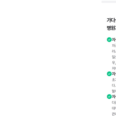
가다
병원
자
자
러
일
우
저
자
초
다
혈
자
다
대
관