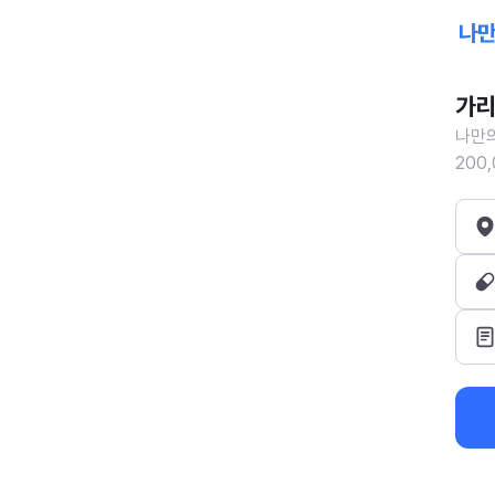
가리
나만의
200