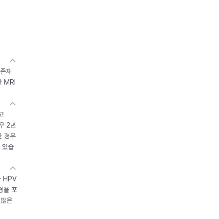
 존재
 MRI
고
우 2년
한 경우
 있습
 HPV
형을 포
 많은