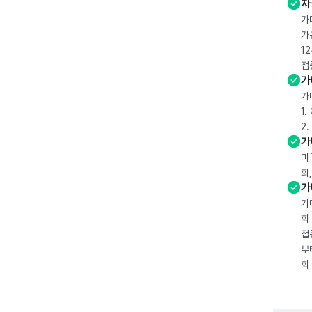
자
가
가
1
접
가
가
1
2
가
미
회
가
가
회
접
부
회