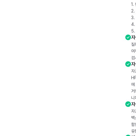
1
2
3
4
5
자
질
여
검
자
자
H
에
거
니
자
자
백
함
유