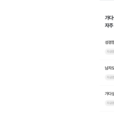
가다
자주
성경험
자궁
남자도
자궁
가다실
자궁