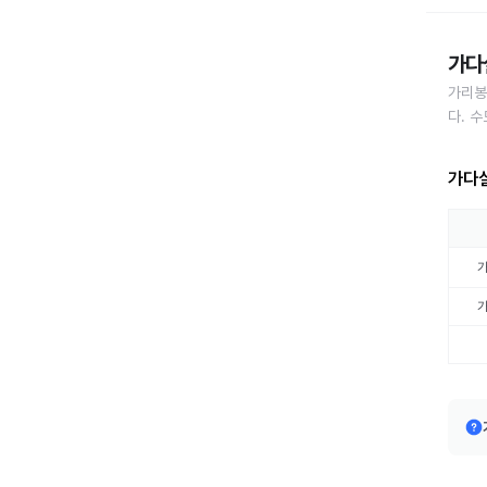
가다
가리봉
다. 
가다실