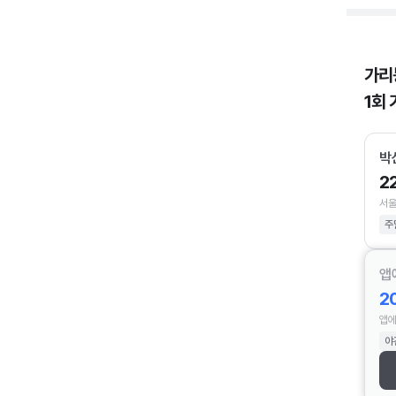
가리
1회 
박
2
서울
주
앱
2
앱에
야