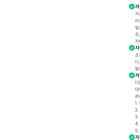
자
자
러
일
우
저
자
초
다
혈
자
다
대
관
1
2
3
4
5
자