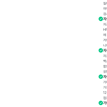
질
여
검
자
자
H
에
거
니
자
자
백
함
유
자
가
가
1
접
가