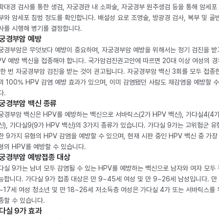
확대경 검사를 통한 생검, 자궁경관 내 소파술, 자궁경부 원추생검 등을 통해 암세포
부와 암세포 침범 정도를 확인합니다. 배설성 요로 조영술, 방광경 검사, 복부 및 골반
사를 시행해 병기를 결정합니다.
궁경부암 예방
궁경부암은 무엇보다 예방이 중요하며, 자궁경부암 예방을 위해서는 정기 검진을 받
PV 예방 백신을 접종해야 합니다. 국가암검진권고안에 따르면 20대 이상 여성의 경
 한 번 자궁경부암 검진을 받는 것이 권고됩니다. 자궁경부암 백신 3회를 모두 접종
의 100% HPV 감염 예방 효과가 있으며, 이미 감염됐던 사람도 재감염을 예방할 수
다.
궁경부암 백신 종류
궁경부암 백신은 HPV를 예방하는 백신으로 서바릭스(2가 HPV 백신), 가다실4(4가
신), 가다실9(9가 HPV 백신)의 3가지 종류가 있습니다. 가다실 9가는 고위험군 유
한 9가지 유형의 HPV 감염을 예방할 수 있으며, 현재 시판 중인 HPV 백신 중 가장
형의 HPV를 예방할 수 있습니다.
궁경부암 예방접종 대상
다실 9가는 남녀 모두 감염될 수 있는 HPV를 예방하는 백신으로 남자와 여자 모두
능합니다. 가다실 9가 접종 대상은 만 9~45세 여성 및 만 9~26세 남성입니다. 만
2~17세 여성 청소년 및 만 18~26세 저소득층 여성은 가다실 4가 또는 서바릭스를
종할 수 있습니다.
다실 9가 효과