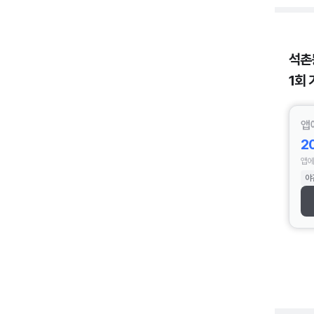
석촌
1회 
앱
2
앱에
야