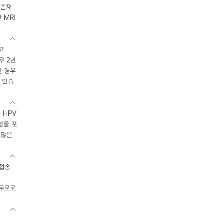
 존재
 MRI
고
우 2년
한 경우
 있습
 HPV
형을 포
 많은
 접종
 무료로