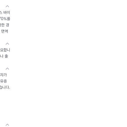
스 바이
70%를
작한 경
 면역
중요합니
나 출
환자가
후유증
습니다.