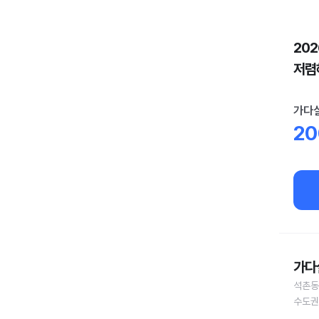
20
저렴
가다실
20
가다
석촌동
수도권