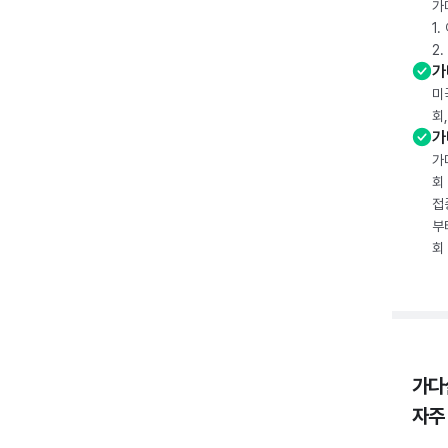
가
1
2
가
미
회
가
가
회
접
부
회
가다
자주