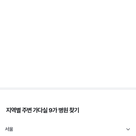
가다실 - 자궁 건강, 인유두종바이러스, 성경험, 접종
시기 ⏱️
3분 꿀팁 ㆍ #자궁경부암
자궁경부암 - 정의, 종류, 위험성, 흡연 🚬
3분 꿀팁 ㆍ #자궁경부암
지역별 주변
가다실 9가
병원 찾기
서울