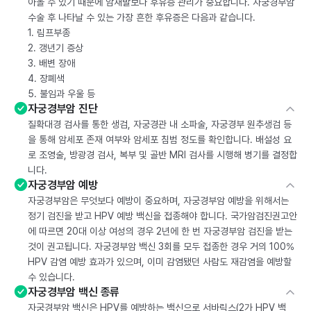
아올 수 있기 때문에 암재발보다 후유증 관리가 중요합니다. 자궁경부암
수술 후 나타날 수 있는 가장 흔한 후유증은 다음과 같습니다.
1. 림프부종
2. 갱년기 증상
3. 배변 장애
4. 장폐색
5. 불임과 우울 등
자궁경부암 진단
질확대경 검사를 통한 생검, 자궁경관 내 소파술, 자궁경부 원추생검 등
을 통해 암세포 존재 여부와 암세포 침범 정도를 확인합니다. 배설성 요
로 조영술, 방광경 검사, 복부 및 골반 MRI 검사를 시행해 병기를 결정합
니다.
자궁경부암 예방
자궁경부암은 무엇보다 예방이 중요하며, 자궁경부암 예방을 위해서는
정기 검진을 받고 HPV 예방 백신을 접종해야 합니다. 국가암검진권고안
에 따르면 20대 이상 여성의 경우 2년에 한 번 자궁경부암 검진을 받는
것이 권고됩니다. 자궁경부암 백신 3회를 모두 접종한 경우 거의 100%
HPV 감염 예방 효과가 있으며, 이미 감염됐던 사람도 재감염을 예방할
수 있습니다.
자궁경부암 백신 종류
자궁경부암 백신은 HPV를 예방하는 백신으로 서바릭스(2가 HPV 백