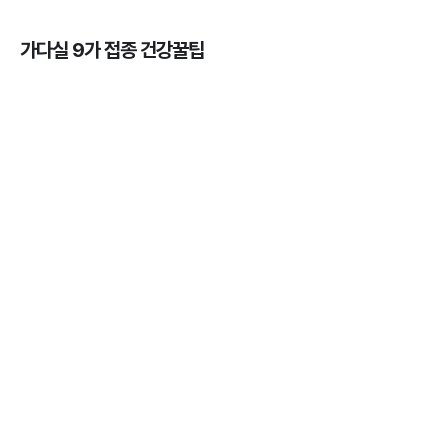
가다실 9가 접종 건강꿀팁
가다실을 맞아야 하는 이유, 연령, 주기, 가격까지! 💉
3분 꿀팁 ㆍ #곤지름 #자궁경부암 #HPV #성병
HPV 바이러스 - 위험성, 예방법, 예방주사 간 차이점
알아보기 💉
3분 꿀팁 ㆍ #자궁경부암
자궁근종의 의미와 발생률, 종류, 원인, 증상까지 ✔️
3분 꿀팁 ㆍ #자궁경부암
가다실을 맞아야 하는 나이와 성별 💉