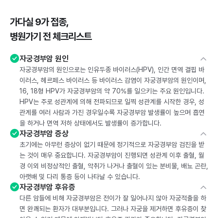
가다실 9가 접종,
병원가기 전 체크리스트
자궁경부암 원인
자궁경부암의 원인으로는 인유두종 바이러스(HPV), 인간 면역 결핍 바
이러스, 헤르페스 바이러스 등 바이러스 감염이 자궁경부암의 원인이며,
16, 18형 HPV가 자궁경부암의 약 70%를 일으키는 주요 원인입니다.
HPV는 주로 성관계에 의해 전파되므로 일찍 성관계를 시작한 경우, 성
관계를 여러 사람과 가진 경우일수록 자궁경부암 발생률이 높으며 흡연
을 하거나 면역 저하 상태에서도 발생률이 증가합니다.
자궁경부암 증상
초기에는 아무런 증상이 없기 때문에 정기적으로 자궁경부암 검진을 받
는 것이 매우 중요합니다. 자궁경부암이 진행되면 성관계 이후 출혈, 월
경 이외 비정상적인 출혈, 악취가 나거나 출혈이 있는 분비물, 배뇨 곤란,
아랫배 및 다리 통증 등이 나타날 수 있습니다.
자궁경부암 후유증
다른 암들에 비해 자궁경부암은 전이가 잘 일어나지 않아 자궁적출을 하
면 완쾌되는 환자가 대부분입니다. 그러나 자궁을 제거하면 후유증이 찾