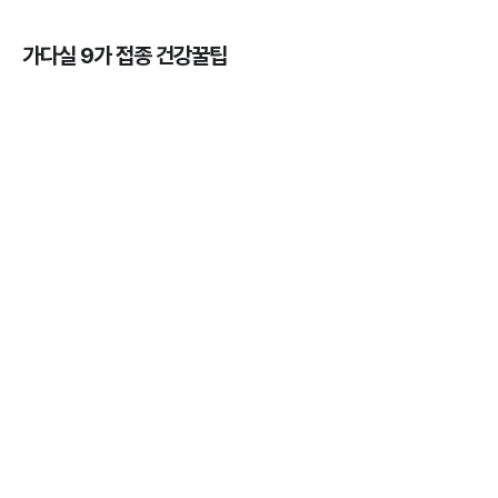
가다실 9가 접종 건강꿀팁
가다실을 맞아야 하는 이유, 연령, 주기, 가격까지! 💉
3분 꿀팁 ㆍ #곤지름 #자궁경부암 #HPV #성병
HPV 바이러스 - 위험성, 예방법, 예방주사 간 차이점
알아보기 💉
3분 꿀팁 ㆍ #자궁경부암
자궁근종의 의미와 발생률, 종류, 원인, 증상까지 ✔️
3분 꿀팁 ㆍ #자궁경부암
가다실을 맞아야 하는 나이와 성별 💉