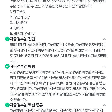
아올 수 있기 때문에 암재발보다 후유증 관리가 중요합니다. 자궁경부암
수술 후 나타날 수 있는 가장 흔한 후유증은 다음과 같습니다.
1. 림프부종
2. 갱년기 증상
3. 배변 장애
4. 장폐색
5. 불임과 우울 등
자궁경부암 진단
질확대경 검사를 통한 생검, 자궁경관 내 소파술, 자궁경부 원추생검 등
을 통해 암세포 존재 여부와 암세포 침범 정도를 확인합니다. 배설성 요
로 조영술, 방광경 검사, 복부 및 골반 MRI 검사를 시행해 병기를 결정합
니다.
자궁경부암 예방
자궁경부암은 무엇보다 예방이 중요하며, 자궁경부암 예방을 위해서는
정기 검진을 받고 HPV 예방 백신을 접종해야 합니다. 국가암검진권고안
에 따르면 20대 이상 여성의 경우 2년에 한 번 자궁경부암 검진을 받는
것이 권고됩니다. 자궁경부암 백신 3회를 모두 접종한 경우 거의 100%
HPV 감염 예방 효과가 있으며, 이미 감염됐던 사람도 재감염을 예방할
수 있습니다.
자궁경부암 백신 종류
자궁경부암 백신은 HPV를 예방하는 백신으로 서바릭스(2가 HPV 백