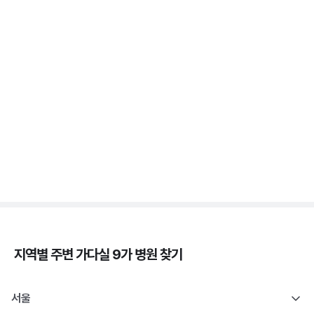
가다실 - 자궁 건강, 인유두종바이러스, 성경험, 접종
시기 ⏱️
3분 꿀팁 ㆍ #자궁경부암
자궁경부암 - 정의, 종류, 위험성, 흡연 🚬
3분 꿀팁 ㆍ #자궁경부암
지역별 주변
가다실 9가
병원 찾기
서울