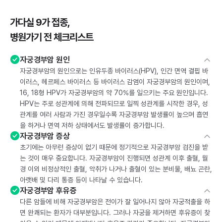
가다실 9가 접종,
병원가기 전 체크리스트
자궁경부암 원인
자궁경부암의 원인으로는 인유두종 바이러스(HPV), 인간 면역 결핍 바
이러스, 헤르페스 바이러스 등 바이러스 감염이 자궁경부암의 원인이며,
16, 18형 HPV가 자궁경부암의 약 70%를 일으키는 주요 원인입니다.
HPV는 주로 성관계에 의해 전파되므로 일찍 성관계를 시작한 경우, 성
관계를 여러 사람과 가진 경우일수록 자궁경부암 발생률이 높으며 흡연
을 하거나 면역 저하 상태에서도 발생률이 증가합니다.
자궁경부암 증상
초기에는 아무런 증상이 없기 때문에 정기적으로 자궁경부암 검진을 받
는 것이 매우 중요합니다. 자궁경부암이 진행되면 성관계 이후 출혈, 월
경 이외 비정상적인 출혈, 악취가 나거나 출혈이 있는 분비물, 배뇨 곤란,
아랫배 및 다리 통증 등이 나타날 수 있습니다.
자궁경부암 후유증
다른 암들에 비해 자궁경부암은 전이가 잘 일어나지 않아 자궁적출을 하
면 완쾌되는 환자가 대부분입니다. 그러나 자궁을 제거하면 후유증이 찾