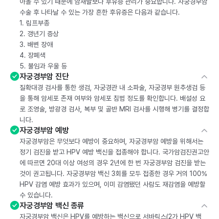
아올 수 있기 때문에 암재발보다 후유증 관리가 중요합니다. 자궁경부암
수술 후 나타날 수 있는 가장 흔한 후유증은 다음과 같습니다.
1. 림프부종
2. 갱년기 증상
3. 배변 장애
4. 장폐색
5. 불임과 우울 등
자궁경부암 진단
질확대경 검사를 통한 생검, 자궁경관 내 소파술, 자궁경부 원추생검 등
을 통해 암세포 존재 여부와 암세포 침범 정도를 확인합니다. 배설성 요
로 조영술, 방광경 검사, 복부 및 골반 MRI 검사를 시행해 병기를 결정합
니다.
자궁경부암 예방
자궁경부암은 무엇보다 예방이 중요하며, 자궁경부암 예방을 위해서는
정기 검진을 받고 HPV 예방 백신을 접종해야 합니다. 국가암검진권고안
에 따르면 20대 이상 여성의 경우 2년에 한 번 자궁경부암 검진을 받는
것이 권고됩니다. 자궁경부암 백신 3회를 모두 접종한 경우 거의 100%
HPV 감염 예방 효과가 있으며, 이미 감염됐던 사람도 재감염을 예방할
수 있습니다.
자궁경부암 백신 종류
자궁경부암 백신은 HPV를 예방하는 백신으로 서바릭스(2가 HPV 백