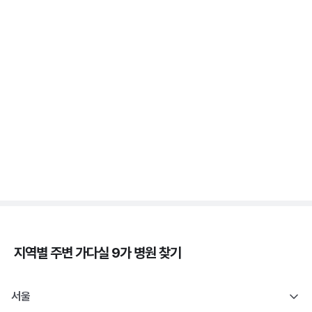
가다실 - 자궁 건강, 인유두종바이러스, 성경험, 접종
시기 ⏱️
3분 꿀팁 ㆍ #자궁경부암
자궁경부암 - 정의, 종류, 위험성, 흡연 🚬
3분 꿀팁 ㆍ #자궁경부암
지역별 주변
가다실 9가
병원 찾기
서울