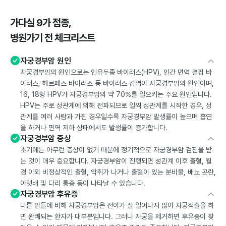
가다실 9가 접종,
병원가기 전 체크리스트
자궁경부암 원인
자궁경부암의 원인으로는 인유두종 바이러스(HPV), 인간 면역 결핍 바
이러스, 헤르페스 바이러스 등 바이러스 감염이 자궁경부암의 원인이며,
16, 18형 HPV가 자궁경부암의 약 70%를 일으키는 주요 원인입니다.
HPV는 주로 성관계에 의해 전파되므로 일찍 성관계를 시작한 경우, 성
관계를 여러 사람과 가진 경우일수록 자궁경부암 발생률이 높으며 흡연
을 하거나 면역 저하 상태에서도 발생률이 증가합니다.
자궁경부암 증상
초기에는 아무런 증상이 없기 때문에 정기적으로 자궁경부암 검진을 받
는 것이 매우 중요합니다. 자궁경부암이 진행되면 성관계 이후 출혈, 월
경 이외 비정상적인 출혈, 악취가 나거나 출혈이 있는 분비물, 배뇨 곤란,
아랫배 및 다리 통증 등이 나타날 수 있습니다.
자궁경부암 후유증
다른 암들에 비해 자궁경부암은 전이가 잘 일어나지 않아 자궁적출을 하
면 완쾌되는 환자가 대부분입니다. 그러나 자궁을 제거하면 후유증이 찾