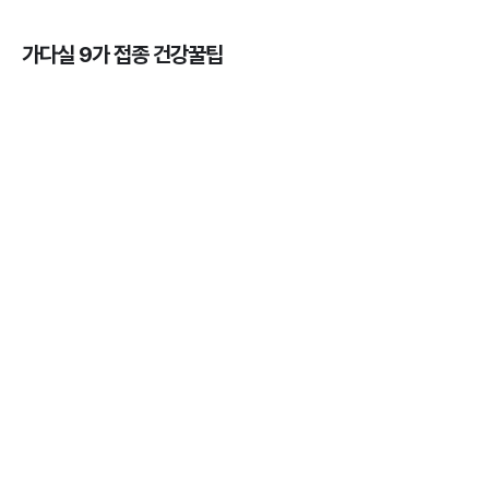
가다실 9가 접종 건강꿀팁
가다실을 맞아야 하는 이유, 연령, 주기, 가격까지! 💉
3분 꿀팁 ㆍ #곤지름 #자궁경부암 #HPV #성병
HPV 바이러스 - 위험성, 예방법, 예방주사 간 차이점
알아보기 💉
3분 꿀팁 ㆍ #자궁경부암
자궁근종의 의미와 발생률, 종류, 원인, 증상까지 ✔️
3분 꿀팁 ㆍ #자궁경부암
가다실을 맞아야 하는 나이와 성별 💉