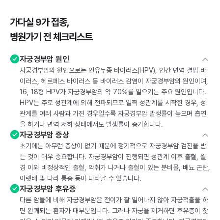
가다실 9가 접종,
병원가기 전 체크리스트
자궁경부암 원인
자궁경부암의 원인으로는 인유두종 바이러스(HPV), 인간 면역 결핍 바
이러스, 헤르페스 바이러스 등 바이러스 감염이 자궁경부암의 원인이며,
16, 18형 HPV가 자궁경부암의 약 70%를 일으키는 주요 원인입니다.
HPV는 주로 성관계에 의해 전파되므로 일찍 성관계를 시작한 경우, 성
관계를 여러 사람과 가진 경우일수록 자궁경부암 발생률이 높으며 흡연
을 하거나 면역 저하 상태에서도 발생률이 증가합니다.
자궁경부암 증상
초기에는 아무런 증상이 없기 때문에 정기적으로 자궁경부암 검진을 받
는 것이 매우 중요합니다. 자궁경부암이 진행되면 성관계 이후 출혈, 월
경 이외 비정상적인 출혈, 악취가 나거나 출혈이 있는 분비물, 배뇨 곤란,
아랫배 및 다리 통증 등이 나타날 수 있습니다.
자궁경부암 후유증
다른 암들에 비해 자궁경부암은 전이가 잘 일어나지 않아 자궁적출을 하
면 완쾌되는 환자가 대부분입니다. 그러나 자궁을 제거하면 후유증이 찾