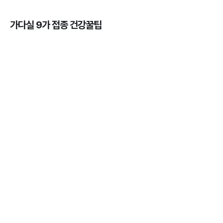
가다실 9가 접종 건강꿀팁
가다실을 맞아야 하는 이유, 연령, 주기, 가격까지! 💉
3분 꿀팁 ㆍ #곤지름 #자궁경부암 #HPV #성병
HPV 바이러스 - 위험성, 예방법, 예방주사 간 차이점
알아보기 💉
3분 꿀팁 ㆍ #자궁경부암
자궁근종의 의미와 발생률, 종류, 원인, 증상까지 ✔️
3분 꿀팁 ㆍ #자궁경부암
가다실을 맞아야 하는 나이와 성별 💉