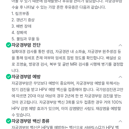
아올 수 있기 때문에 암재발보다 후유증 관리가 중요합니다. 자궁경부암
수술 후 나타날 수 있는 가장 흔한 후유증은 다음과 같습니다.
1. 림프부종
2. 갱년기 증상
3. 배변 장애
4. 장폐색
5. 불임과 우울 등
자궁경부암 진단
질확대경 검사를 통한 생검, 자궁경관 내 소파술, 자궁경부 원추생검 등
을 통해 암세포 존재 여부와 암세포 침범 정도를 확인합니다. 배설성 요
로 조영술, 방광경 검사, 복부 및 골반 MRI 검사를 시행해 병기를 결정합
니다.
자궁경부암 예방
자궁경부암은 무엇보다 예방이 중요하며, 자궁경부암 예방을 위해서는
정기 검진을 받고 HPV 예방 백신을 접종해야 합니다. 국가암검진권고안
에 따르면 20대 이상 여성의 경우 2년에 한 번 자궁경부암 검진을 받는
것이 권고됩니다. 자궁경부암 백신 3회를 모두 접종한 경우 거의 100%
HPV 감염 예방 효과가 있으며, 이미 감염됐던 사람도 재감염을 예방할
수 있습니다.
자궁경부암 백신 종류
자궁경부암 백신은 HPV를 예방하는 백신으로 서바릭스(2가 HPV 백