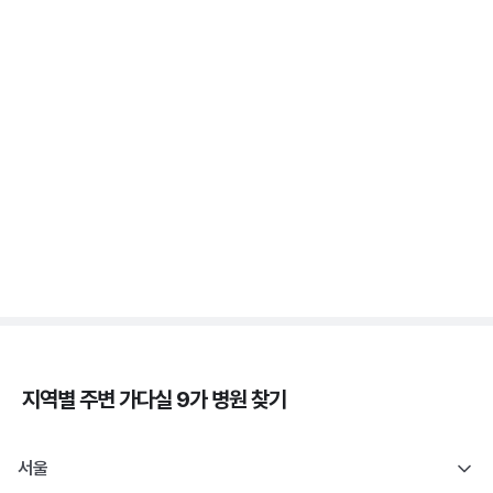
가다실 - 자궁 건강, 인유두종바이러스, 성경험, 접종
시기 ⏱️
3분 꿀팁 ㆍ #자궁경부암
자궁경부암 - 정의, 종류, 위험성, 흡연 🚬
3분 꿀팁 ㆍ #자궁경부암
지역별 주변
가다실 9가
병원 찾기
서울