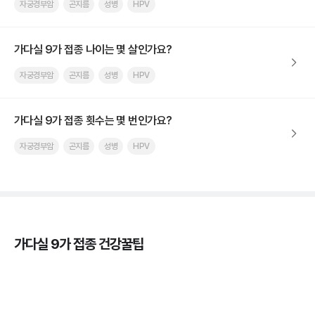
자궁경부암
곤지름
성병
HPV
가다실 9가 접종 나이는 몇 살인가요?
자궁경부암
곤지름
성병
HPV
가다실 9가 접종 횟수는 몇 번인가요?
자궁경부암
곤지름
성병
HPV
가다실 9가 접종 건강꿀팁
가다실을 맞아야 하는 이유, 연령, 주기, 가격까지! 💉
3분 꿀팁 ㆍ #곤지름 #자궁경부암 #HPV #성병