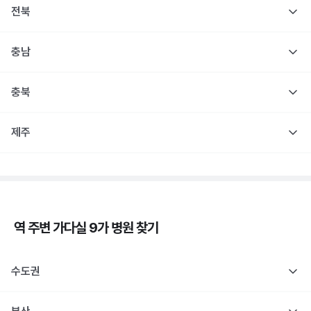
전북
충남
충북
제주
역 주변
가다실 9가
병원 찾기
수도권