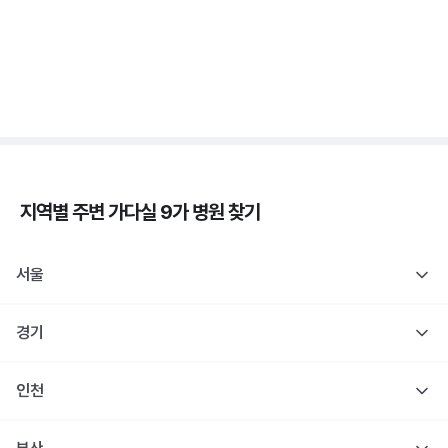
자궁경부암 - 정의, 종류, 위험성, 흡연 🚬
3분 꿀팁 ㆍ #자궁경부암
지역별 주변
가다실 9가
병원 찾기
서울
경기
인천