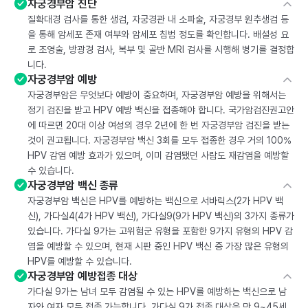
자궁경부암 진단
질확대경 검사를 통한 생검, 자궁경관 내 소파술, 자궁경부 원추생검 등
을 통해 암세포 존재 여부와 암세포 침범 정도를 확인합니다. 배설성 요
로 조영술, 방광경 검사, 복부 및 골반 MRI 검사를 시행해 병기를 결정합
니다.
자궁경부암 예방
자궁경부암은 무엇보다 예방이 중요하며, 자궁경부암 예방을 위해서는
정기 검진을 받고 HPV 예방 백신을 접종해야 합니다. 국가암검진권고안
에 따르면 20대 이상 여성의 경우 2년에 한 번 자궁경부암 검진을 받는
것이 권고됩니다. 자궁경부암 백신 3회를 모두 접종한 경우 거의 100%
HPV 감염 예방 효과가 있으며, 이미 감염됐던 사람도 재감염을 예방할
수 있습니다.
자궁경부암 백신 종류
자궁경부암 백신은 HPV를 예방하는 백신으로 서바릭스(2가 HPV 백
신), 가다실4(4가 HPV 백신), 가다실9(9가 HPV 백신)의 3가지 종류가
있습니다. 가다실 9가는 고위험군 유형을 포함한 9가지 유형의 HPV 감
염을 예방할 수 있으며, 현재 시판 중인 HPV 백신 중 가장 많은 유형의
HPV를 예방할 수 있습니다.
자궁경부암 예방접종 대상
가다실 9가는 남녀 모두 감염될 수 있는 HPV를 예방하는 백신으로 남
자와 여자 모두 접종 가능합니다. 가다실 9가 접종 대상은 만 9~45세