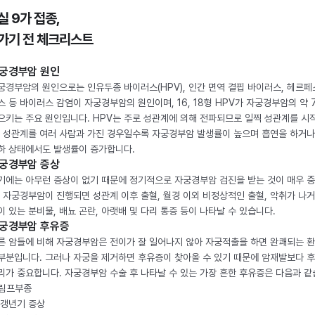
실 9가 접종,
가기 전 체크리스트
궁경부암 원인
궁경부암의 원인으로는 인유두종 바이러스(HPV), 인간 면역 결핍 바이러스, 헤르페
스 등 바이러스 감염이 자궁경부암의 원인이며, 16, 18형 HPV가 자궁경부암의 약 
으키는 주요 원인입니다. HPV는 주로 성관계에 의해 전파되므로 일찍 성관계를 시
, 성관계를 여러 사람과 가진 경우일수록 자궁경부암 발생률이 높으며 흡연을 하거나
하 상태에서도 발생률이 증가합니다.
궁경부암 증상
기에는 아무런 증상이 없기 때문에 정기적으로 자궁경부암 검진을 받는 것이 매우 
. 자궁경부암이 진행되면 성관계 이후 출혈, 월경 이외 비정상적인 출혈, 악취가 나거
이 있는 분비물, 배뇨 곤란, 아랫배 및 다리 통증 등이 나타날 수 있습니다.
궁경부암 후유증
른 암들에 비해 자궁경부암은 전이가 잘 일어나지 않아 자궁적출을 하면 완쾌되는 
부분입니다. 그러나 자궁을 제거하면 후유증이 찾아올 수 있기 때문에 암재발보다 
리가 중요합니다. 자궁경부암 수술 후 나타날 수 있는 가장 흔한 후유증은 다음과 같
. 림프부종
. 갱년기 증상