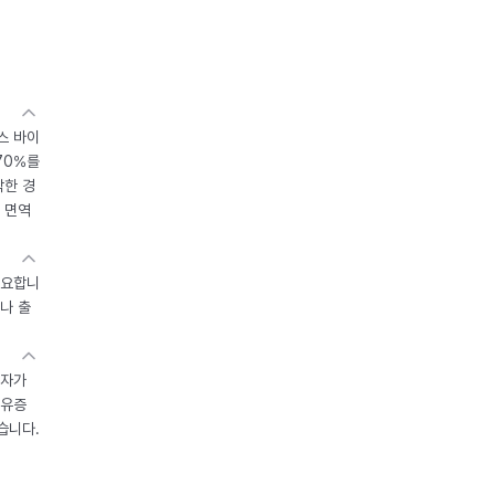
스 바이
70%를
작한 경
 면역
중요합니
나 출
환자가
후유증
습니다.