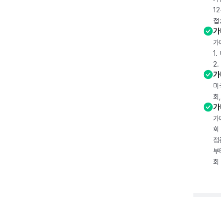
1
접
가
가
1
2
가
미
회
가
가
회
접
부
회