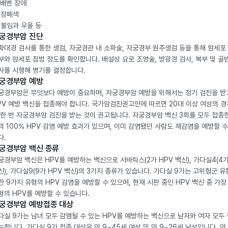
. 배변 장애
. 장폐색
. 불임과 우울 등
궁경부암 진단
확대경 검사를 통한 생검, 자궁경관 내 소파술, 자궁경부 원추생검 등을 통해 암세포
부와 암세포 침범 정도를 확인합니다. 배설성 요로 조영술, 방광경 검사, 복부 및 골반
사를 시행해 병기를 결정합니다.
궁경부암 예방
궁경부암은 무엇보다 예방이 중요하며, 자궁경부암 예방을 위해서는 정기 검진을 받
PV 예방 백신을 접종해야 합니다. 국가암검진권고안에 따르면 20대 이상 여성의 경
 한 번 자궁경부암 검진을 받는 것이 권고됩니다. 자궁경부암 백신 3회를 모두 접종
의 100% HPV 감염 예방 효과가 있으며, 이미 감염됐던 사람도 재감염을 예방할 수
다.
궁경부암 백신 종류
궁경부암 백신은 HPV를 예방하는 백신으로 서바릭스(2가 HPV 백신), 가다실4(4가
신), 가다실9(9가 HPV 백신)의 3가지 종류가 있습니다. 가다실 9가는 고위험군 유
한 9가지 유형의 HPV 감염을 예방할 수 있으며, 현재 시판 중인 HPV 백신 중 가장
형의 HPV를 예방할 수 있습니다.
궁경부암 예방접종 대상
다실 9가는 남녀 모두 감염될 수 있는 HPV를 예방하는 백신으로 남자와 여자 모두
능합니다. 가다실 9가 접종 대상은 만 9~45세 여성 및 만 9~26세 남성입니다. 만