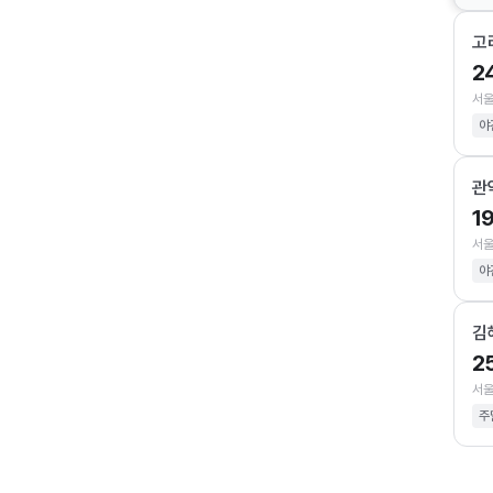
고
2
서울
야
관
1
서울
야
김
2
서울
주