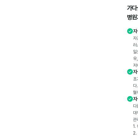
가다
병원
자
자
러
일
우
저
자
초
다
혈
자
다
대
관
1
2