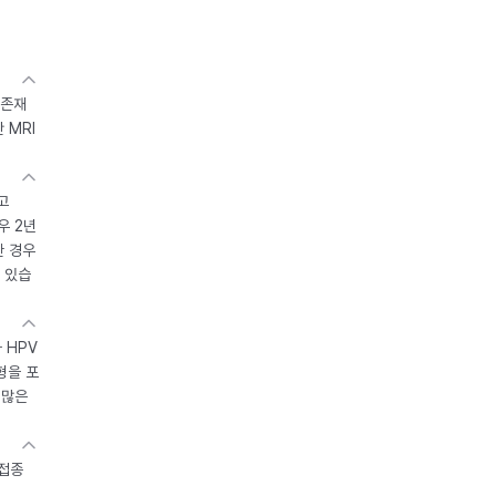
 존재
 MRI
고
우 2년
한 경우
 있습
 HPV
형을 포
 많은
 접종