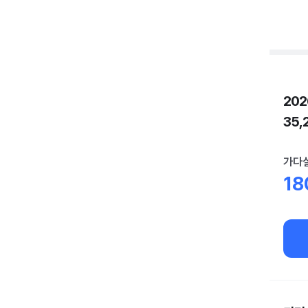
20
35
가다실
18