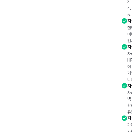
3
4
5
자
질
여
검
자
자
H
에
거
니
자
자
백
함
유
자
가
가