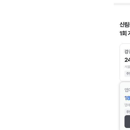
신림
1회 
강
2
서울
주
앱
1
앱에
주