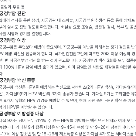
. 장폐색
. 불임과 우울 등
궁경부암 진단
확대경 검사를 통한 생검, 자궁경관 내 소파술, 자궁경부 원추생검 등을 통해 암세포
부와 암세포 침범 정도를 확인합니다. 배설성 요로 조영술, 방광경 검사, 복부 및 골반
사를 시행해 병기를 결정합니다.
궁경부암 예방
궁경부암은 무엇보다 예방이 중요하며, 자궁경부암 예방을 위해서는 정기 검진을 받
PV 예방 백신을 접종해야 합니다. 국가암검진권고안에 따르면 20대 이상 여성의 경
 한 번 자궁경부암 검진을 받는 것이 권고됩니다. 자궁경부암 백신 3회를 모두 접종
의 100% HPV 감염 예방 효과가 있으며, 이미 감염됐던 사람도 재감염을 예방할 수
다.
궁경부암 백신 종류
궁경부암 백신은 HPV를 예방하는 백신으로 서바릭스(2가 HPV 백신), 가다실4(4가
신), 가다실9(9가 HPV 백신)의 3가지 종류가 있습니다. 가다실 9가는 고위험군 유
한 9가지 유형의 HPV 감염을 예방할 수 있으며, 현재 시판 중인 HPV 백신 중 가장
형의 HPV를 예방할 수 있습니다.
궁경부암 예방접종 대상
다실 9가는 남녀 모두 감염될 수 있는 HPV를 예방하는 백신으로 남자와 여자 모두
능합니다. 가다실 9가 접종 대상은 만 9~45세 여성 및 만 9~26세 남성입니다. 만
2~17세 여성 청소년 및 만 18~26세 저소득층 여성은 가다실 4가 또는 서바릭스를