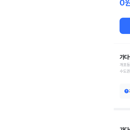
0
가다
개포동
수도권
가다