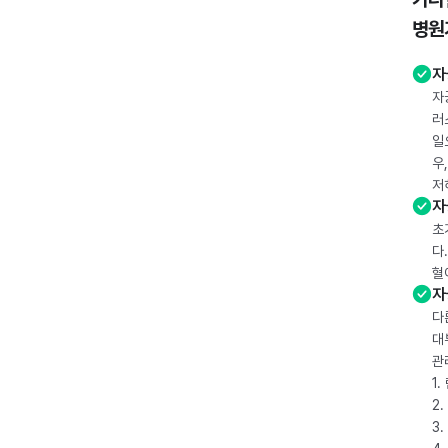
병원
자
자
러
일
우
저
자
초
다
혈
자
다
대
관
1
2
3