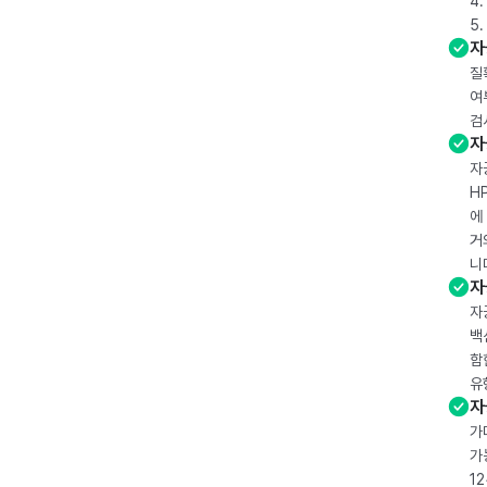
4
5
자
질
여
검
자
자
H
에
거
니
자
자
백
함
유
자
가
가
1