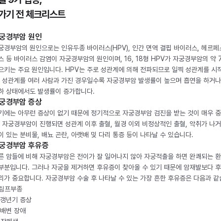
가기 전 체크리스트
궁경부암 원인
궁경부암의 원인으로는 인유두종 바이러스(HPV), 인간 면역 결핍 바이러스, 헤르페
스 등 바이러스 감염이 자궁경부암의 원인이며, 16, 18형 HPV가 자궁경부암의 약 
으키는 주요 원인입니다. HPV는 주로 성관계에 의해 전파되므로 일찍 성관계를 시
, 성관계를 여러 사람과 가진 경우일수록 자궁경부암 발생률이 높으며 흡연을 하거나
하 상태에서도 발생률이 증가합니다.
궁경부암 증상
기에는 아무런 증상이 없기 때문에 정기적으로 자궁경부암 검진을 받는 것이 매우 
. 자궁경부암이 진행되면 성관계 이후 출혈, 월경 이외 비정상적인 출혈, 악취가 나거
이 있는 분비물, 배뇨 곤란, 아랫배 및 다리 통증 등이 나타날 수 있습니다.
궁경부암 후유증
른 암들에 비해 자궁경부암은 전이가 잘 일어나지 않아 자궁적출을 하면 완쾌되는 
부분입니다. 그러나 자궁을 제거하면 후유증이 찾아올 수 있기 때문에 암재발보다 
리가 중요합니다. 자궁경부암 수술 후 나타날 수 있는 가장 흔한 후유증은 다음과 같
. 림프부종
. 갱년기 증상
. 배변 장애