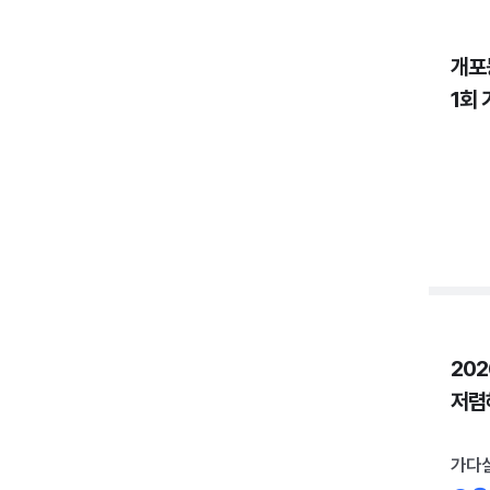
개포
1회 
20
저렴
가다실