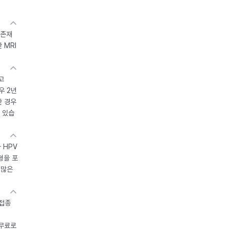
 존재
 MRI
고
우 2년
한 경우
 있습
 HPV
형을 포
 많은
 접종
 무료로