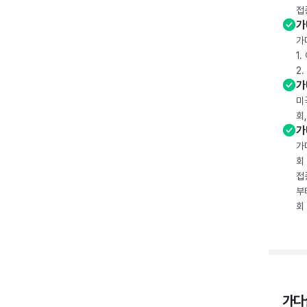
접
가
가
1
2
가
미
회
가
가
회
접
부
회
가다