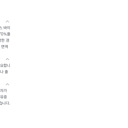
스 바이
70%를
작한 경
 면역
중요합니
나 출
환자가
후유증
습니다.