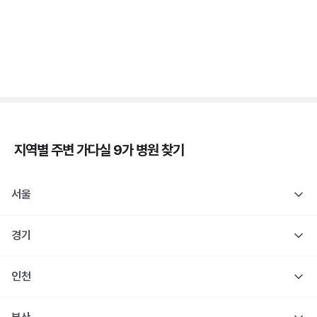
자궁경부암 - 정의, 종류, 위험성, 흡연 🚬
3분 꿀팁 ㆍ #자궁경부암
지역별 주변
가다실 9가
병원 찾기
서울
경기
인천