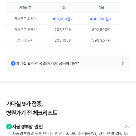
가격비교
1회
3회
동대문구
최저가
165,000원
490,000원
동대문구
평균가
202,222원
592,500원
전국 평균가
205,163원
596,957원
가다실 9가 전국 최저가가 궁금하다면?
가다실 9가 접종,
병원가기 전 체크리스트
자궁경부암 원인
자궁경부암의 원인으로는 인유두종 바이러스(HPV), 인간 면역 결핍 바