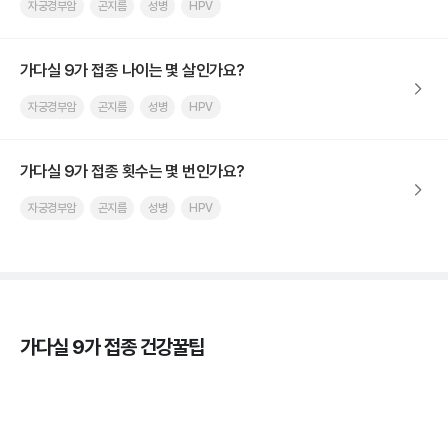
자궁경부암
곤지름
성병
HPV
가다실 9가 접종 나이는 몇 살인가요?
자궁경부암
곤지름
성병
HPV
가다실 9가 접종 횟수는 몇 번인가요?
자궁경부암
곤지름
성병
HPV
가다실 9가 접종 건강꿀팁
가다실을 맞아야 하는 이유, 연령, 주기, 가격까지! 💉
3분 꿀팁 ㆍ #곤지름 #자궁경부암 #HPV #성병