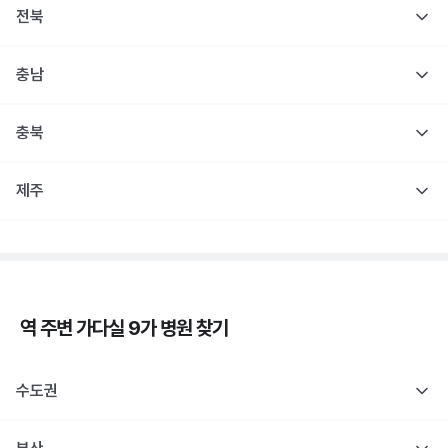
전북
충남
충북
제주
역 주변
가다실 9가
병원 찾기
수도권