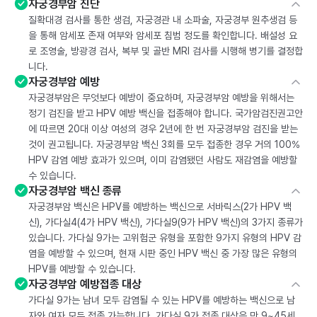
자궁경부암 진단
질확대경 검사를 통한 생검, 자궁경관 내 소파술, 자궁경부 원추생검 등
을 통해 암세포 존재 여부와 암세포 침범 정도를 확인합니다. 배설성 요
로 조영술, 방광경 검사, 복부 및 골반 MRI 검사를 시행해 병기를 결정합
니다.
자궁경부암 예방
자궁경부암은 무엇보다 예방이 중요하며, 자궁경부암 예방을 위해서는
정기 검진을 받고 HPV 예방 백신을 접종해야 합니다. 국가암검진권고안
에 따르면 20대 이상 여성의 경우 2년에 한 번 자궁경부암 검진을 받는
것이 권고됩니다. 자궁경부암 백신 3회를 모두 접종한 경우 거의 100%
HPV 감염 예방 효과가 있으며, 이미 감염됐던 사람도 재감염을 예방할
수 있습니다.
자궁경부암 백신 종류
자궁경부암 백신은 HPV를 예방하는 백신으로 서바릭스(2가 HPV 백
신), 가다실4(4가 HPV 백신), 가다실9(9가 HPV 백신)의 3가지 종류가
있습니다. 가다실 9가는 고위험군 유형을 포함한 9가지 유형의 HPV 감
염을 예방할 수 있으며, 현재 시판 중인 HPV 백신 중 가장 많은 유형의
HPV를 예방할 수 있습니다.
자궁경부암 예방접종 대상
가다실 9가는 남녀 모두 감염될 수 있는 HPV를 예방하는 백신으로 남
자와 여자 모두 접종 가능합니다. 가다실 9가 접종 대상은 만 9~45세