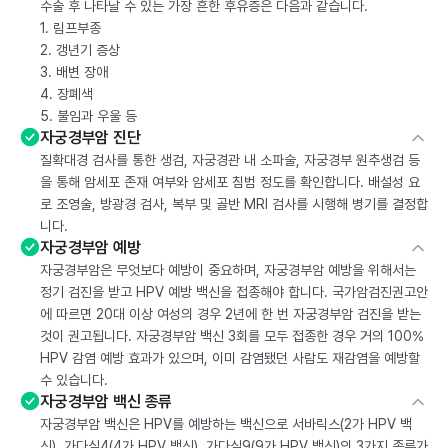
수술 후 나타날 수 있는 가장 흔한 후유증은 다음과 같습니다.
1. 림프부종
2. 갱년기 증상
3. 배변 장애
4. 장폐색
5. 불임과 우울 등
자궁경부암 진단
질확대경 검사를 통한 생검, 자궁경관 내 소파술, 자궁경부 원추생검 등
을 통해 암세포 존재 여부와 암세포 침범 정도를 확인합니다. 배설성 요
로 조영술, 방광경 검사, 복부 및 골반 MRI 검사를 시행해 병기를 결정합
니다.
자궁경부암 예방
자궁경부암은 무엇보다 예방이 중요하며, 자궁경부암 예방을 위해서는
정기 검진을 받고 HPV 예방 백신을 접종해야 합니다. 국가암검진권고안
에 따르면 20대 이상 여성의 경우 2년에 한 번 자궁경부암 검진을 받는
것이 권고됩니다. 자궁경부암 백신 3회를 모두 접종한 경우 거의 100%
HPV 감염 예방 효과가 있으며, 이미 감염됐던 사람도 재감염을 예방할
수 있습니다.
자궁경부암 백신 종류
자궁경부암 백신은 HPV를 예방하는 백신으로 서바릭스(2가 HPV 백
신), 가다실4(4가 HPV 백신), 가다실9(9가 HPV 백신)의 3가지 종류가