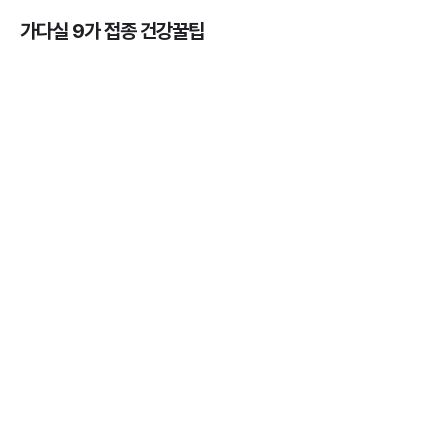
가다실 9가 접종 건강꿀팁
가다실을 맞아야 하는 이유, 연령, 주기, 가격까지! 💉
3분 꿀팁 ㆍ #곤지름 #자궁경부암 #HPV #성병
HPV 바이러스 - 위험성, 예방법, 예방주사 간 차이점
알아보기 💉
3분 꿀팁 ㆍ #자궁경부암
자궁근종의 의미와 발생률, 종류, 원인, 증상까지 ✔️
3분 꿀팁 ㆍ #자궁경부암
가다실을 맞아야 하는 나이와 성별 💉