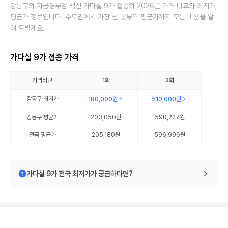
강동구의 자궁경부암 백신 가다실 9가 접종의 2026년 가격 비교와 최저가,
평균가 정보입니다. 수도권에서 가장 싼 곳부터 평균가까지 모든 비용을 알
려 드릴게요.
가다실 9가 접종 가격
가격비교
1회
3회
강동구
최저가
180,000원
510,000원
강동구
평균가
203,050원
590,227원
전국 평균가
205,180원
596,996원
가다실 9가 전국 최저가가 궁금하다면?