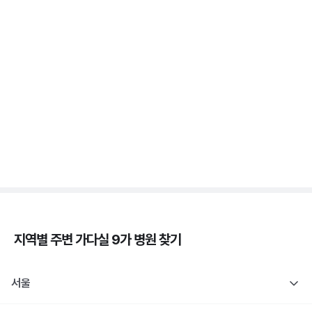
가다실 - 자궁 건강, 인유두종바이러스, 성경험, 접종
시기 ⏱️
3분 꿀팁 ㆍ #자궁경부암
자궁경부암 - 정의, 종류, 위험성, 흡연 🚬
3분 꿀팁 ㆍ #자궁경부암
지역별 주변
가다실 9가
병원 찾기
서울