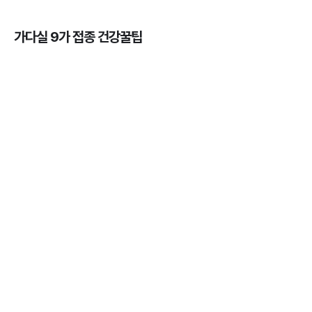
가다실 9가 접종 건강꿀팁
가다실을 맞아야 하는 이유, 연령, 주기, 가격까지! 💉
3분 꿀팁 ㆍ #곤지름 #자궁경부암 #HPV #성병
HPV 바이러스 - 위험성, 예방법, 예방주사 간 차이점
알아보기 💉
3분 꿀팁 ㆍ #자궁경부암
자궁근종의 의미와 발생률, 종류, 원인, 증상까지 ✔️
3분 꿀팁 ㆍ #자궁경부암
가다실을 맞아야 하는 나이와 성별 💉