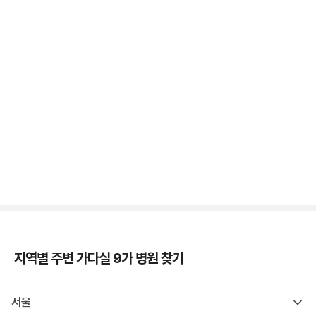
3분 꿀팁 ㆍ #자궁경부암
가다실 - 자궁 건강, 인유두종바이러스, 성경험, 접종
시기 ⏱️
3분 꿀팁 ㆍ #자궁경부암
자궁경부암 - 정의, 종류, 위험성, 흡연 🚬
3분 꿀팁 ㆍ #자궁경부암
지역별 주변
가다실 9가
병원 찾기
서울