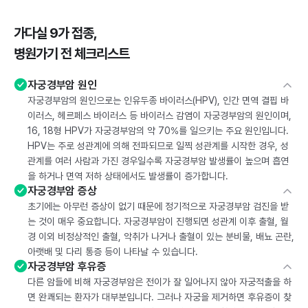
가다실 9가 접종,
병원가기 전 체크리스트
자궁경부암 원인
자궁경부암의 원인으로는 인유두종 바이러스(HPV), 인간 면역 결핍 바
이러스, 헤르페스 바이러스 등 바이러스 감염이 자궁경부암의 원인이며,
16, 18형 HPV가 자궁경부암의 약 70%를 일으키는 주요 원인입니다.
HPV는 주로 성관계에 의해 전파되므로 일찍 성관계를 시작한 경우, 성
관계를 여러 사람과 가진 경우일수록 자궁경부암 발생률이 높으며 흡연
을 하거나 면역 저하 상태에서도 발생률이 증가합니다.
자궁경부암 증상
초기에는 아무런 증상이 없기 때문에 정기적으로 자궁경부암 검진을 받
는 것이 매우 중요합니다. 자궁경부암이 진행되면 성관계 이후 출혈, 월
경 이외 비정상적인 출혈, 악취가 나거나 출혈이 있는 분비물, 배뇨 곤란,
아랫배 및 다리 통증 등이 나타날 수 있습니다.
자궁경부암 후유증
다른 암들에 비해 자궁경부암은 전이가 잘 일어나지 않아 자궁적출을 하
면 완쾌되는 환자가 대부분입니다. 그러나 자궁을 제거하면 후유증이 찾