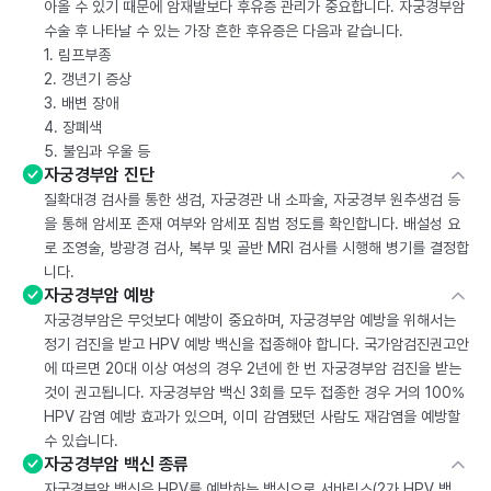
아올 수 있기 때문에 암재발보다 후유증 관리가 중요합니다. 자궁경부암
수술 후 나타날 수 있는 가장 흔한 후유증은 다음과 같습니다.
1. 림프부종
2. 갱년기 증상
3. 배변 장애
4. 장폐색
5. 불임과 우울 등
자궁경부암 진단
질확대경 검사를 통한 생검, 자궁경관 내 소파술, 자궁경부 원추생검 등
을 통해 암세포 존재 여부와 암세포 침범 정도를 확인합니다. 배설성 요
로 조영술, 방광경 검사, 복부 및 골반 MRI 검사를 시행해 병기를 결정합
니다.
자궁경부암 예방
자궁경부암은 무엇보다 예방이 중요하며, 자궁경부암 예방을 위해서는
정기 검진을 받고 HPV 예방 백신을 접종해야 합니다. 국가암검진권고안
에 따르면 20대 이상 여성의 경우 2년에 한 번 자궁경부암 검진을 받는
것이 권고됩니다. 자궁경부암 백신 3회를 모두 접종한 경우 거의 100%
HPV 감염 예방 효과가 있으며, 이미 감염됐던 사람도 재감염을 예방할
수 있습니다.
자궁경부암 백신 종류
자궁경부암 백신은 HPV를 예방하는 백신으로 서바릭스(2가 HPV 백