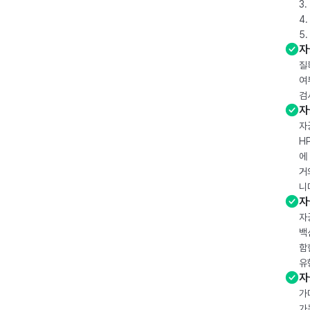
3
4
5
자
질
여
검
자
자
H
에
거
니
자
자
백
함
유
자
가
가