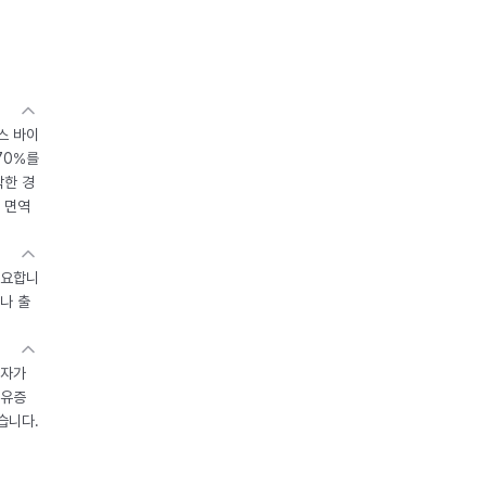
스 바이
70%를
작한 경
 면역
중요합니
나 출
환자가
후유증
습니다.