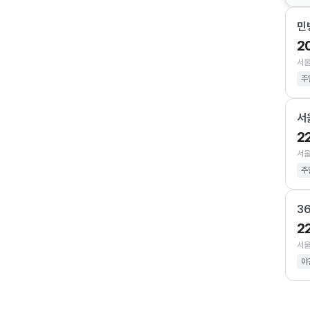
민
2
서울
주
서
2
서울
주
3
2
서울
야