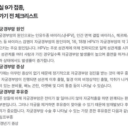
실 9가 접종,
가기 전 체크리스트
궁경부암 원인
궁경부암의 원인으로는 인유두종 바이러스(HPV), 인간 면역 결핍 바이러스, 헤르페
스 등 바이러스 감염이 자궁경부암의 원인이며, 16, 18형 HPV가 자궁경부암의 약 
으키는 주요 원인입니다. HPV는 주로 성관계에 의해 전파되므로 일찍 성관계를 시
, 성관계를 여러 사람과 가진 경우일수록 자궁경부암 발생률이 높으며 흡연을 하거나
하 상태에서도 발생률이 증가합니다.
궁경부암 증상
기에는 아무런 증상이 없기 때문에 정기적으로 자궁경부암 검진을 받는 것이 매우 
. 자궁경부암이 진행되면 성관계 이후 출혈, 월경 이외 비정상적인 출혈, 악취가 나거
이 있는 분비물, 배뇨 곤란, 아랫배 및 다리 통증 등이 나타날 수 있습니다.
궁경부암 후유증
른 암들에 비해 자궁경부암은 전이가 잘 일어나지 않아 자궁적출을 하면 완쾌되는 
부분입니다. 그러나 자궁을 제거하면 후유증이 찾아올 수 있기 때문에 암재발보다 
리가 중요합니다. 자궁경부암 수술 후 나타날 수 있는 가장 흔한 후유증은 다음과 같
. 림프부종
. 갱년기 증상