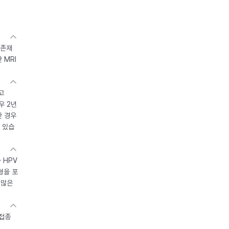
 존재
 MRI
고
우 2년
한 경우
 있습
 HPV
형을 포
 많은
 접종