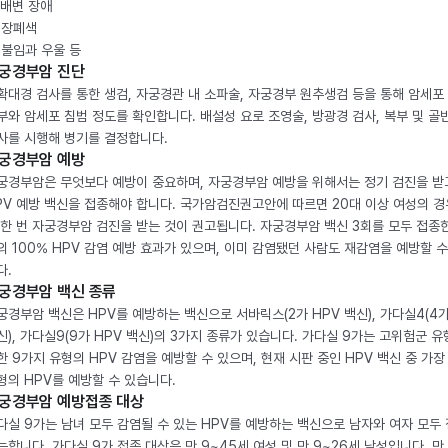
. 배변 장애
. 장폐색
. 불임과 우울 등
궁경부암 진단
확대경 검사를 통한 생검, 자궁경관 내 소파술, 자궁경부 원추생검 등을 통해 암세포
부와 암세포 침범 정도를 확인합니다. 배설성 요로 조영술, 방광경 검사, 복부 및 골반
사를 시행해 병기를 결정합니다.
궁경부암 예방
궁경부암은 무엇보다 예방이 중요하며, 자궁경부암 예방을 위해서는 정기 검진을 받
PV 예방 백신을 접종해야 합니다. 국가암검진권고안에 따르면 20대 이상 여성의 경
 한 번 자궁경부암 검진을 받는 것이 권고됩니다. 자궁경부암 백신 3회를 모두 접종
의 100% HPV 감염 예방 효과가 있으며, 이미 감염됐던 사람도 재감염을 예방할 수
다.
궁경부암 백신 종류
궁경부암 백신은 HPV를 예방하는 백신으로 서바릭스(2가 HPV 백신), 가다실4(4가
신), 가다실9(9가 HPV 백신)의 3가지 종류가 있습니다. 가다실 9가는 고위험군 유
한 9가지 유형의 HPV 감염을 예방할 수 있으며, 현재 시판 중인 HPV 백신 중 가장
형의 HPV를 예방할 수 있습니다.
궁경부암 예방접종 대상
다실 9가는 남녀 모두 감염될 수 있는 HPV를 예방하는 백신으로 남자와 여자 모두
능합니다. 가다실 9가 접종 대상은 만 9~45세 여성 및 만 9~26세 남성입니다. 만