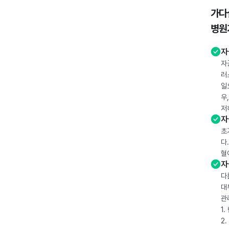
가다
병원
자
자
러
일
우
저
자
초
다
혈
자
다
대
관
1
2