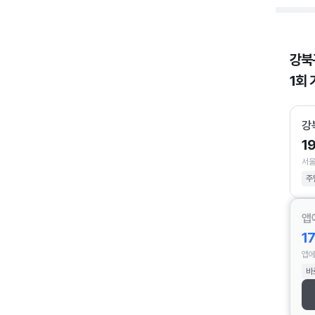
강북
1회 
강
1
서울
주
앱
1
앱에
바