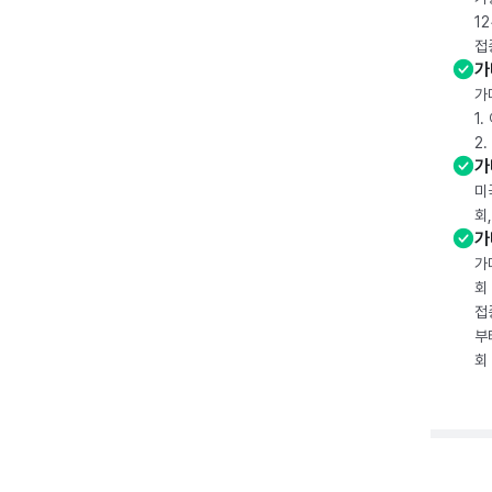
1
접
가
가
1
2
가
미
회
가
가
회
접
부
회