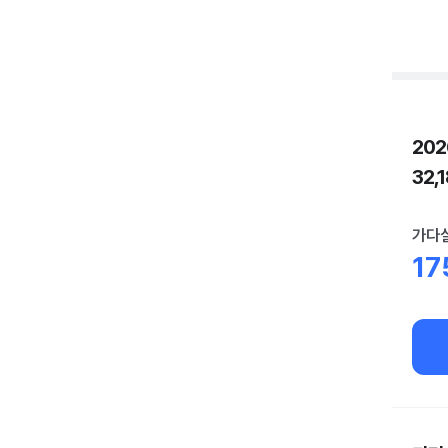
20
32,
가다실
17