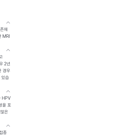
 존재
 MRI
고
우 2년
한 경우
 있습
 HPV
형을 포
 많은
 접종