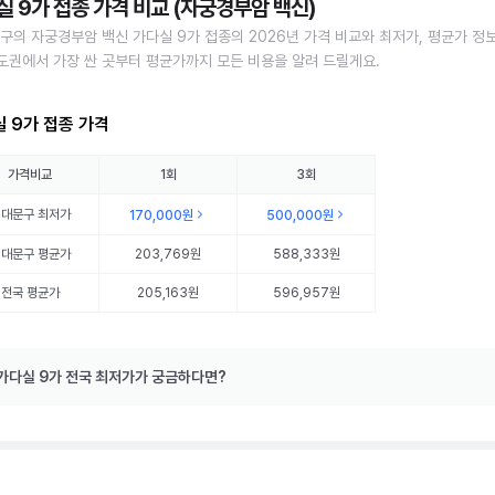
실 9가 접종 가격 비교 (자궁경부암 백신)
구의 자궁경부암 백신 가다실 9가 접종의 2026년 가격 비교와 최저가, 평균가 정
수도권에서 가장 싼 곳부터 평균가까지 모든 비용을 알려 드릴게요.
 9가 접종 가격
가격비교
1회
3회
서대문구
최저가
170,000원
500,000원
서대문구
평균가
203,769원
588,333원
전국 평균가
205,163원
596,957원
가다실 9가 전국 최저가가 궁금하다면?