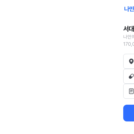
서대
나만의
170