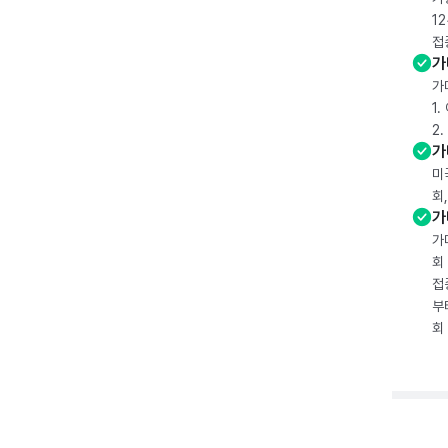
1
접
가
가
1
2
가
미
회
가
가
회
접
부
회