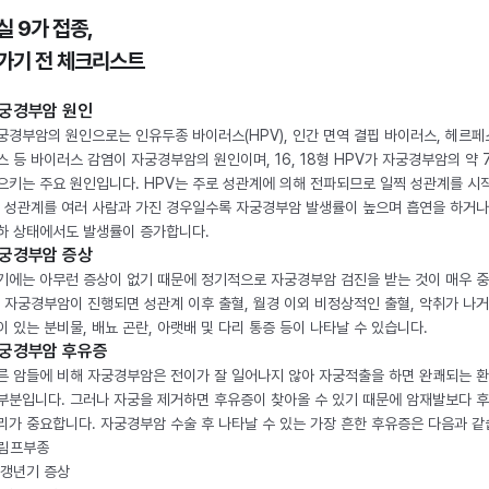
실 9가 접종,
가기 전 체크리스트
궁경부암 원인
궁경부암의 원인으로는 인유두종 바이러스(HPV), 인간 면역 결핍 바이러스, 헤르페
스 등 바이러스 감염이 자궁경부암의 원인이며, 16, 18형 HPV가 자궁경부암의 약 
으키는 주요 원인입니다. HPV는 주로 성관계에 의해 전파되므로 일찍 성관계를 시
, 성관계를 여러 사람과 가진 경우일수록 자궁경부암 발생률이 높으며 흡연을 하거나
하 상태에서도 발생률이 증가합니다.
궁경부암 증상
기에는 아무런 증상이 없기 때문에 정기적으로 자궁경부암 검진을 받는 것이 매우 
. 자궁경부암이 진행되면 성관계 이후 출혈, 월경 이외 비정상적인 출혈, 악취가 나거
이 있는 분비물, 배뇨 곤란, 아랫배 및 다리 통증 등이 나타날 수 있습니다.
궁경부암 후유증
른 암들에 비해 자궁경부암은 전이가 잘 일어나지 않아 자궁적출을 하면 완쾌되는 
부분입니다. 그러나 자궁을 제거하면 후유증이 찾아올 수 있기 때문에 암재발보다 
리가 중요합니다. 자궁경부암 수술 후 나타날 수 있는 가장 흔한 후유증은 다음과 같
. 림프부종
. 갱년기 증상