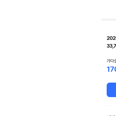
20
33
가다실
17