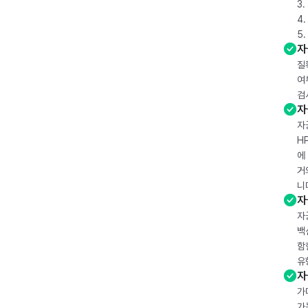
3
4
5
자
질
여
검
자
자
H
에
거
니
자
자
백
함
유
자
가
가