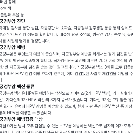
. 배변 장애
. 장폐색
. 불임과 우울 등
궁경부암 진단
확대경 검사를 통한 생검, 자궁경관 내 소파술, 자궁경부 원추생검 등을 통해 암세포
부와 암세포 침범 정도를 확인합니다. 배설성 요로 조영술, 방광경 검사, 복부 및 골반
사를 시행해 병기를 결정합니다.
궁경부암 예방
궁경부암은 무엇보다 예방이 중요하며, 자궁경부암 예방을 위해서는 정기 검진을 받
PV 예방 백신을 접종해야 합니다. 국가암검진권고안에 따르면 20대 이상 여성의 경
 한 번 자궁경부암 검진을 받는 것이 권고됩니다. 자궁경부암 백신 3회를 모두 접종
의 100% HPV 감염 예방 효과가 있으며, 이미 감염됐던 사람도 재감염을 예방할 수
다.
궁경부암 백신 종류
궁경부암 백신은 HPV를 예방하는 백신으로 서바릭스(2가 HPV 백신), 가다실4(4가
신), 가다실9(9가 HPV 백신)의 3가지 종류가 있습니다. 가다실 9가는 고위험군 유
한 9가지 유형의 HPV 감염을 예방할 수 있으며, 현재 시판 중인 HPV 백신 중 가장
형의 HPV를 예방할 수 있습니다.
궁경부암 예방접종 대상
다실 9가는 남녀 모두 감염될 수 있는 HPV를 예방하는 백신으로 남자와 여자 모두
능합니다. 가다실 9가 접종 대상은 만 9~45세 여성 및 만 9~26세 남성입니다. 만