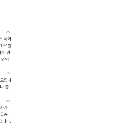
스 바이
70%를
작한 경
 면역
중요합니
나 출
환자가
후유증
습니다.