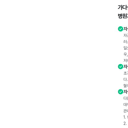
가다
병원
자
자
러
일
우
저
자
초
다
혈
자
다
대
관
1
2