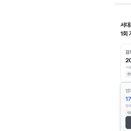
서대
1회 
김
2
서울
주
앱
1
앱에
야