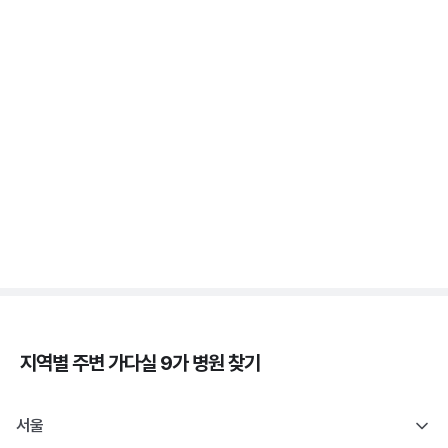
가다실 - 자궁 건강, 인유두종바이러스, 성경험, 접종
시기 ⏱️
3분 꿀팁 ㆍ #자궁경부암
자궁경부암 - 정의, 종류, 위험성, 흡연 🚬
3분 꿀팁 ㆍ #자궁경부암
지역별 주변
가다실 9가
병원 찾기
서울