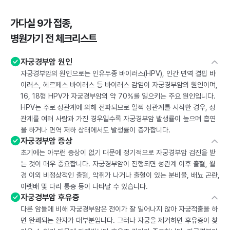
가다실 9가 접종,
병원가기 전 체크리스트
자궁경부암 원인
자궁경부암의 원인으로는 인유두종 바이러스(HPV), 인간 면역 결핍 바
이러스, 헤르페스 바이러스 등 바이러스 감염이 자궁경부암의 원인이며,
16, 18형 HPV가 자궁경부암의 약 70%를 일으키는 주요 원인입니다.
HPV는 주로 성관계에 의해 전파되므로 일찍 성관계를 시작한 경우, 성
관계를 여러 사람과 가진 경우일수록 자궁경부암 발생률이 높으며 흡연
을 하거나 면역 저하 상태에서도 발생률이 증가합니다.
자궁경부암 증상
초기에는 아무런 증상이 없기 때문에 정기적으로 자궁경부암 검진을 받
는 것이 매우 중요합니다. 자궁경부암이 진행되면 성관계 이후 출혈, 월
경 이외 비정상적인 출혈, 악취가 나거나 출혈이 있는 분비물, 배뇨 곤란,
아랫배 및 다리 통증 등이 나타날 수 있습니다.
자궁경부암 후유증
다른 암들에 비해 자궁경부암은 전이가 잘 일어나지 않아 자궁적출을 하
면 완쾌되는 환자가 대부분입니다. 그러나 자궁을 제거하면 후유증이 찾