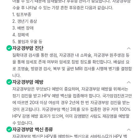
아올 수 있기 때문에 암재발보다 후유증 관리가 중요합니다. 자궁경부암
수술 후 나타날 수 있는 가장 흔한 후유증은 다음과 같습니다.
1. 림프부종
2. 갱년기 증상
3. 배변 장애
4. 장폐색
5. 불임과 우울 등
자궁경부암 진단
질확대경 검사를 통한 생검, 자궁경관 내 소파술, 자궁경부 원추생검 등
을 통해 암세포 존재 여부와 암세포 침범 정도를 확인합니다. 배설성 요
로 조영술, 방광경 검사, 복부 및 골반 MRI 검사를 시행해 병기를 결정합
니다.
자궁경부암 예방
자궁경부암은 무엇보다 예방이 중요하며, 자궁경부암 예방을 위해서는
정기 검진을 받고 HPV 예방 백신을 접종해야 합니다. 국가암검진권고안
에 따르면 20대 이상 여성의 경우 2년에 한 번 자궁경부암 검진을 받는
것이 권고됩니다. 자궁경부암 백신 3회를 모두 접종한 경우 거의 100%
HPV 감염 예방 효과가 있으며, 이미 감염됐던 사람도 재감염을 예방할
수 있습니다.
자궁경부암 백신 종류
자궁경부암 백신은 HPV를 예방하는 백신으로 서바릭스(2가 HPV 백