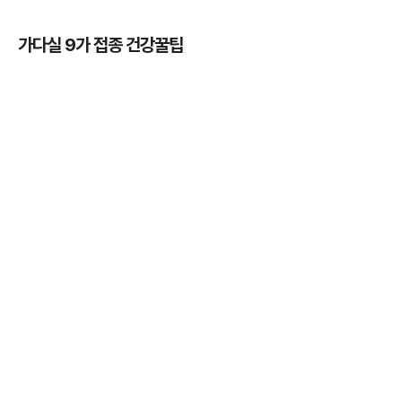
가다실 9가 접종 건강꿀팁
가다실을 맞아야 하는 이유, 연령, 주기, 가격까지! 💉
3분 꿀팁 ㆍ #곤지름 #자궁경부암 #HPV #성병
HPV 바이러스 - 위험성, 예방법, 예방주사 간 차이점
알아보기 💉
3분 꿀팁 ㆍ #자궁경부암
자궁근종의 의미와 발생률, 종류, 원인, 증상까지 ✔️
3분 꿀팁 ㆍ #자궁경부암
가다실을 맞아야 하는 나이와 성별 💉