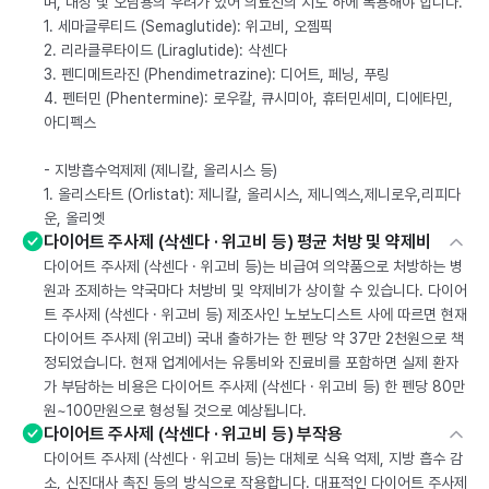
며, 내성 및 오남용의 우려가 있어 의료진의 지도 하에 복용해야 합니다.
1. 세마글루티드 (Semaglutide): 위고비, 오젬픽
2. 리라클루타이드 (Liraglutide): 삭센다
3. 펜디메트라진 (Phendimetrazine): 디어트, 페닝, 푸링
4. 펜터민 (Phentermine): 로우칼, 큐시미아, 휴터민세미, 디에타민,
아디펙스
- 지방흡수억제제 (제니칼, 올리시스 등)
1. 올리스타트 (Orlistat): 제니칼, 올리시스, 제니엑스,제니로우,리피다
운, 올리엣
다이어트 주사제 (삭센다 · 위고비 등) 평균 처방 및 약제비
다이어트 주사제 (삭센다 · 위고비 등)는 비급여 의약품으로 처방하는 병
원과 조제하는 약국마다 처방비 및 약제비가 상이할 수 있습니다. 다이어
트 주사제 (삭센다 · 위고비 등) 제조사인 노보노디스트 사에 따르면 현재
다이어트 주사제 (위고비) 국내 출하가는 한 펜당 약 37만 2천원으로 책
정되었습니다. 현재 업계에서는 유통비와 진료비를 포함하면 실제 환자
가 부담하는 비용은 다이어트 주사제 (삭센다 · 위고비 등) 한 펜당 80만
원~100만원으로 형성될 것으로 예상됩니다.
다이어트 주사제 (삭센다 · 위고비 등) 부작용
다이어트 주사제 (삭센다 · 위고비 등)는 대체로 식욕 억제, 지방 흡수 감
소, 신진대사 촉진 등의 방식으로 작용합니다. 대표적인 다이어트 주사제