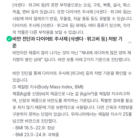
(삭센다 · 위고비 등)의 흔한 부작용으로는 오심, 구토, 복통, 설사, 메스
꺼움, 변비 등이 있습니다. 또한 다이어트 주사제 (삭센다 · 위고비 등)는
사람에 따라 알레르기 반응, 우울증, 자살 충동 등도 유발할 수 있습니다.
다이어트 주사제 (삭센다 · 위고비 등) 외에도 여러 종류가 있으며, 각각
의 약물은 다른 부작용을 보일 수 있습니다.
비만 진단과 다이어트 주사제 (삭센다 · 위고비 등) 처방 기
준
비만이란 체중이 많이 나가는 것이 아닌 “체내에 과다하게 많은 양의 체
지방이 쌓인 상태” 입니다. 비만 보통 아래 2가지 기준으로 진단합니다.
비만 진단을 통해 다이어트 주사제 (위고비) 등의 처방 기준을 확인할 수
있습니다.
① 체질량 지수(Body Mass Index, BMI)
체중(kg)을 신장(m)의 제곱으로 나눈 값 (kg/m²)을 체질량 지수라고하
며, 신장과 체중으로 비만도를 파악하는 기준입니다. 특별한 장비를 필요
로 하지 않기 때문에 가장 보편적으로 사용됩니다. 다만 근육과 지방량을
구분하지 못하는 단점이 있습니다. 우리나라에서는 체질량 지수가 25를
넘으면 비만으로 진단합다.
- BMI 18.5~22.9: 정상
- BMI 23.0~24.9: 과체중