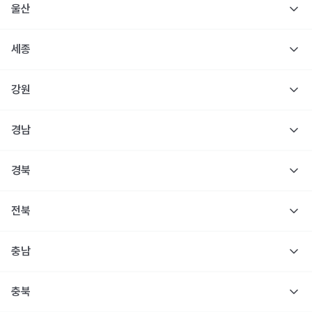
울산
세종
강원
경남
경북
전북
충남
충북