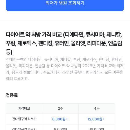
최저가 병원 조회하기
다이어트 약 처방 가격 비교 (디에타민, 큐시미아, 제니칼,
푸링, 제로엑스, 펜디정, 휴터민, 올리엣, 리피다운, 엔슬림
등)
건대입구역의 디에타민, 큐시미아, 제니칼, 푸링, 제로엑스, 펜디정, 휴터민,
올리엣, 리피다운, 엔슬림 등 다이어트 약 처방의 2026년 가격 비교와 최저
가, 평균가 정보입니다. 수도권에서 가장 싼 곳부터 평균가까지 모든 비용을
알려 드릴게요.
접종료
가격비교
2주
4주
건대입구역
최저가
6,000원
12,000원
건대입구역
평균가
8,000원
16,000원