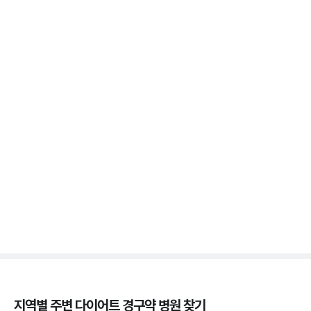
위고비 마운자로 비교, 효과 차이부터 부작용까지
3분 꿀팁 ㆍ #비만 #마운자로 #위고비
위고비 처방, 비대면이 막힌 이유와 대면 진료로 받는
법
3분 꿀팁 ㆍ #비만 #위고비
삭센다와 위고비의 차이, 성분·효과·투여법 비교
3분 꿀팁 ㆍ #비만 #위고비 #삭센다
지역별 주변
다이어트 경구약
병원 찾기