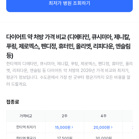
최저가 병원 조회하기
다이어트 약 처방 가격 비교 (디에타민, 큐시미아, 제니칼,
푸링, 제로엑스, 펜디정, 휴터민, 올리엣, 리피다운, 엔슬림
등)
한티역의 디에타민, 큐시미아, 제니칼, 푸링, 제로엑스, 펜디정, 휴터민, 올리
엣, 리피다운, 엔슬림 등 다이어트 약 처방의 2026년 가격 비교와 최저가,
평균가 정보입니다. 수도권에서 가장 싼 곳부터 평균가까지 모든 비용을 알
려 드릴게요.
접종료
가격비교
2주
4주
한티역
최저가
15,000원
20,000원
22
한티역
평균가
17,500원
30,000원
22