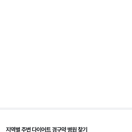
위고비 마운자로 비교, 효과 차이부터 부작용까지
3분 꿀팁 ㆍ #비만 #마운자로 #위고비
위고비 처방, 비대면이 막힌 이유와 대면 진료로 받는
법
3분 꿀팁 ㆍ #비만 #위고비
삭센다와 위고비의 차이, 성분·효과·투여법 비교
3분 꿀팁 ㆍ #비만 #위고비 #삭센다
지역별 주변
다이어트 경구약
병원 찾기