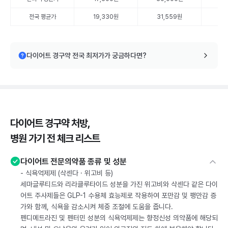
전국 평균가
19,330원
31,559원
35
다이어트 경구약 전국 최저가가 궁금하다면?
다이어트 경구약 처방,
병원 가기 전 체크 리스트
다이어트 전문의약품 종류 및 성분
- 식욕억제제 (삭센다 · 위고비 등)
세마글루티드와 리라클루타이드 성분을 가진 위고비와 삭센다 같은 다이
어트 주사제들은 GLP-1 수용체 효능제로 작용하여 포만감 및 팽만감 증
가와 함께, 식욕을 감소시켜 체중 조절에 도움을 줍니다.
펜디메트라진 및 펜터민 성분의 식욕억제제는 향정신성 의약품에 해당되