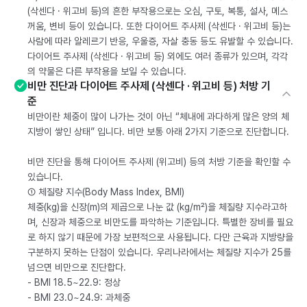
(삭센다 · 위고비 등)의 흔한 부작용으로는 오심, 구토, 복통, 설사, 메스
꺼움, 변비 등이 있습니다. 또한 다이어트 주사제 (삭센다 · 위고비 등)는
사람에 따라 알레르기 반응, 우울증, 자살 충동 등도 유발할 수 있습니다.
다이어트 주사제 (삭센다 · 위고비 등) 외에도 여러 종류가 있으며, 각각
의 약물은 다른 부작용을 보일 수 있습니다.
비만 진단과 다이어트 주사제 (삭센다 · 위고비 등) 처방 기
준
비만이란 체중이 많이 나가는 것이 아닌 “체내에 과다하게 많은 양의 체
지방이 쌓인 상태” 입니다. 비만 보통 아래 2가지 기준으로 진단합니다.
비만 진단을 통해 다이어트 주사제 (위고비) 등의 처방 기준을 확인할 수
있습니다.
① 체질량 지수(Body Mass Index, BMI)
체중(kg)을 신장(m)의 제곱으로 나눈 값 (kg/m²)을 체질량 지수라고하
며, 신장과 체중으로 비만도를 파악하는 기준입니다. 특별한 장비를 필요
로 하지 않기 때문에 가장 보편적으로 사용됩니다. 다만 근육과 지방량을
구분하지 못하는 단점이 있습니다. 우리나라에서는 체질량 지수가 25를
넘으면 비만으로 진단합다.
- BMI 18.5~22.9: 정상
- BMI 23.0~24.9: 과체중