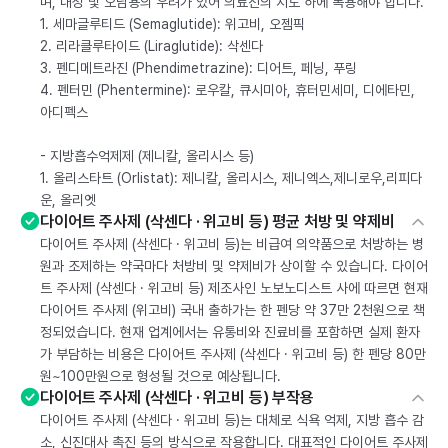
며, 내성 및 오남용의 우려가 있어 의료진의 지도 하에 복용해야 합니다.
1. 세마글루티드 (Semaglutide): 위고비, 오젬픽
2. 리라클루타이드 (Liraglutide): 삭센다
3. 펜디메트라진 (Phendimetrazine): 디어트, 페닝, 푸링
4. 펜터민 (Phentermine): 로우칼, 큐시미아, 휴터민세미, 디에타민,
아디펙스
- 지방흡수억제제 (제니칼, 올리시스 등)
1. 올리스타트 (Orlistat): 제니칼, 올리시스, 제니엑스,제니로우,리피다
운, 올리엣
다이어트 주사제 (삭센다 · 위고비 등) 평균 처방 및 약제비
다이어트 주사제 (삭센다 · 위고비 등)는 비급여 의약품으로 처방하는 병
원과 조제하는 약국마다 처방비 및 약제비가 상이할 수 있습니다. 다이어
트 주사제 (삭센다 · 위고비 등) 제조사인 노보노디스트 사에 따르면 현재
다이어트 주사제 (위고비) 국내 출하가는 한 펜당 약 37만 2천원으로 책
정되었습니다. 현재 업계에서는 유통비와 진료비를 포함하면 실제 환자
가 부담하는 비용은 다이어트 주사제 (삭센다 · 위고비 등) 한 펜당 80만
원~100만원으로 형성될 것으로 예상됩니다.
다이어트 주사제 (삭센다 · 위고비 등) 부작용
다이어트 주사제 (삭센다 · 위고비 등)는 대체로 식욕 억제, 지방 흡수 감
소, 신진대사 촉진 등의 방식으로 작용합니다. 대표적인 다이어트 주사제