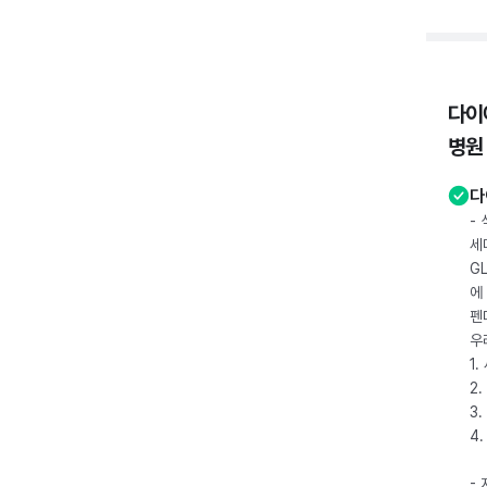
다이
병원
다
-
세
G
에
펜
우
1
2.
3.
4
-