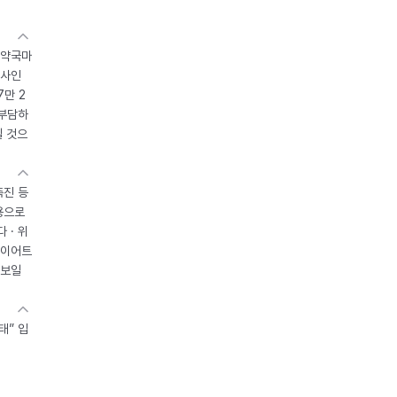
 약국마
조사인
7만 2
 부담하
될 것으
촉진 등
용으로
 · 위
다이어트
 보일
태” 입