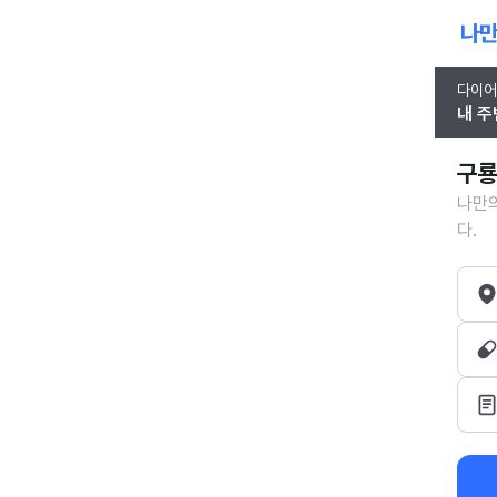
다이어
내 주
구룡
나만의
다.