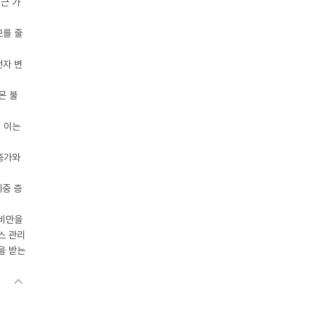
접근 가
모를 줄
전자 변
몬 불
, 이는
 증가와
체중 증
 비만을
스 관리
을 받는