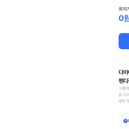
최저
0
다이어
펜디정
구룡역
등 다
부터 