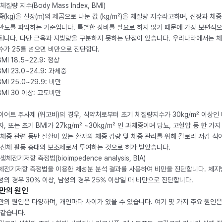
체질량 지수(Body Mass Index, BMI)
중(kg)을 신장(m)의 제곱으로 나눈 값 (kg/m²)을 체질량 지수라고하며, 신장과 체
만도를 파악하는 기준입니다. 특별한 장비를 필요로 하지 않기 때문에 가장 보편적으
됩니다. 다만 근육과 지방량을 구분하지 못하는 단점이 있습니다. 우리나라에서는 
수가 25를 넘으면 비만으로 진단합다.
BMI 18.5~22.9: 정상
BMI 23.0~24.9: 과체중
BMI 25.0~29.9: 비만
 BMI 30 이상: 고도비만
이어트 주사제 (위고비)의 경우, 식약처로부터 초기 체질량지수가 30kg/m² 이상인
자, 또는 초기 BMI가 27kg/m² ~30kg/m² 인 과체중이며 당뇨, 고혈압 등 한 가지
 체중 관련 동반 질환이 있는 환자의 체중 감량 및 체중 관리를 위해 칼로리 저감 식
 신체 활동 증대의 보조제로서 투여하는 것으로 허가 받았습니다.
생체전기저항 측정법(bioimpedence analysis, BIA)
체전기저항 측정법을 이용한 체성분 분석 결과를 사용하여 비만을 진단합니다. 체
성의 경우 30% 이상, 남성의 경우 25% 이상일 때 비만으로 진단합니다.
만의 원인
만의 원인은 다양하며, 개인마다 차이가 있을 수 있습니다. 여기 몇 가지 주요 원인은
 같습니다.