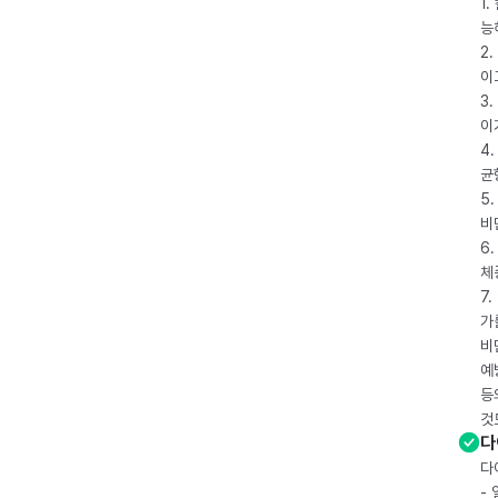
1
능
2
이
3
이
4
균
5
비
6
체
7
가
비
예
등
것
다
다
-