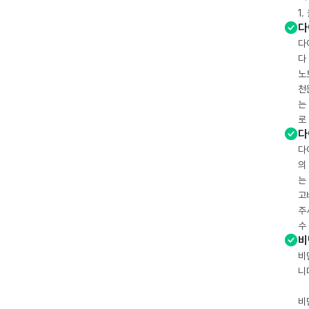
1
다
다
다
노
천
는
로
다
다
의
는
고
주
수
비
비
니
비