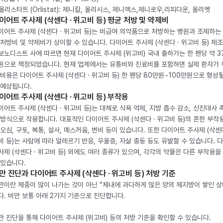
. 올리스타트 (Orlistat): 제니칼, 올리시스, 제니엑스,제니로우,리피다운, 올리엣
이어트 주사제 (삭센다 · 위고비 등) 평균 처방 및 약제비
이어트 주사제 (삭센다 · 위고비 등)는 비급여 의약품으로 처방하는 병원과 조제하는
 처방비 및 약제비가 상이할 수 있습니다. 다이어트 주사제 (삭센다 · 위고비 등) 제
보노디스트 사에 따르면 현재 다이어트 주사제 (위고비) 국내 출하가는 한 펜당 약 3
원으로 책정되었습니다. 현재 업계에서는 유통비와 진료비를 포함하면 실제 환자가
 비용은 다이어트 주사제 (삭센다 · 위고비 등) 한 펜당 80만원~100만원으로 형성
 예상됩니다.
이어트 주사제 (삭센다 · 위고비 등) 부작용
이어트 주사제 (삭센다 · 위고비 등)는 대체로 식욕 억제, 지방 흡수 감소, 신진대사 
 방식으로 작용합니다. 대표적인 다이어트 주사제 (삭센다 · 위고비 등)의 흔한 부작
 오심, 구토, 복통, 설사, 메스꺼움, 변비 등이 있습니다. 또한 다이어트 주사제 (삭센다
비 등)는 사람에 따라 알레르기 반응, 우울증, 자살 충동 등도 유발할 수 있습니다. 
사제 (삭센다 · 위고비 등) 외에도 여러 종류가 있으며, 각각의 약물은 다른 부작용을
 있습니다.
만 진단과 다이어트 주사제 (삭센다 · 위고비 등) 처방 기준
만이란 체중이 많이 나가는 것이 아닌 “체내에 과다하게 많은 양의 체지방이 쌓인 상
다. 비만 보통 아래 2가지 기준으로 진단합니다.
만 진단을 통해 다이어트 주사제 (위고비) 등의 처방 기준을 확인할 수 있습니다.