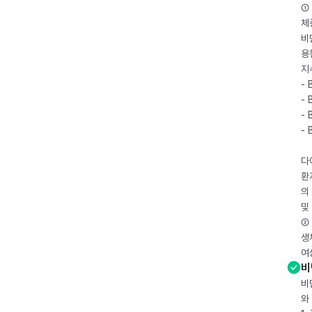
① 
체
비
용
지
- 
- 
- 
-
다
환
의
및
② 
생
여
비
비
와