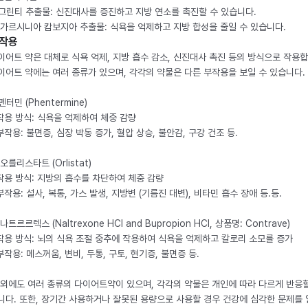
. 그린티 추출물: 신진대사를 증진하고 지방 연소를 촉진할 수 있습니다.
. 가르시니아 캄보지아 추출물: 식욕을 억제하고 지방 합성을 줄일 수 있습니다.
작용
이어트 약은 대체로 식욕 억제, 지방 흡수 감소, 신진대사 촉진 등의 방식으로 작용합
이어트 약에는 여러 종류가 있으며, 각각의 약물은 다른 부작용을 보일 수 있습니다.
 펜터민 (Phentermine)
 작용 방식: 식욕을 억제하여 체중 감량
 부작용: 불면증, 심장 박동 증가, 혈압 상승, 불안감, 구강 건조 등.
 오를리스타트 (Orlistat)
 작용 방식: 지방의 흡수를 차단하여 체중 감량
 부작용: 설사, 복통, 가스 발생, 지방변 (기름진 대변), 비타민 흡수 장애 등.등.
 나트르르렉스 (Naltrexone HCl and Bupropion HCl, 상품명: Contrave)
 작용 방식: 뇌의 식욕 조절 중추에 작용하여 식욕을 억제하고 칼로리 소모를 증가
 부작용: 메스꺼움, 변비, 두통, 구토, 현기증, 불면증 등.
 외에도 여러 종류의 다이어트약이 있으며, 각각의 약물은 개인에 따라 다르게 반응할
니다. 또한, 장기간 사용하거나 잘못된 용량으로 사용할 경우 건강에 심각한 문제를