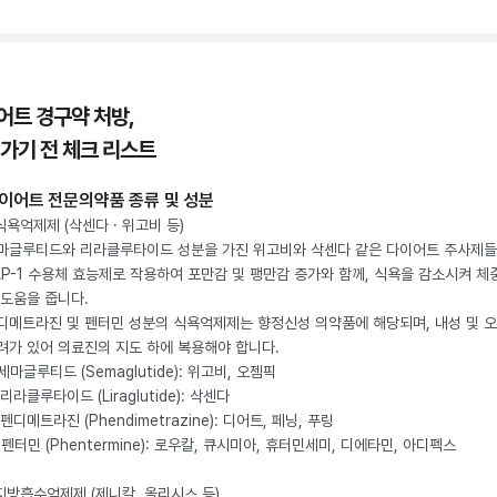
어트 경구약 처방,
 가기 전 체크 리스트
이어트 전문의약품 종류 및 성분
 식욕억제제 (삭센다 · 위고비 등)
마글루티드와 리라클루타이드 성분을 가진 위고비와 삭센다 같은 다이어트 주사제
LP-1 수용체 효능제로 작용하여 포만감 및 팽만감 증가와 함께, 식욕을 감소시켜 체
 도움을 줍니다.
디메트라진 및 펜터민 성분의 식욕억제제는 향정신성 의약품에 해당되며, 내성 및 
려가 있어 의료진의 지도 하에 복용해야 합니다.
. 세마글루티드 (Semaglutide): 위고비, 오젬픽
 리라클루타이드 (Liraglutide): 삭센다
 펜디메트라진 (Phendimetrazine): 디어트, 페닝, 푸링
. 펜터민 (Phentermine): 로우칼, 큐시미아, 휴터민세미, 디에타민, 아디펙스
 지방흡수억제제 (제니칼, 올리시스 등)