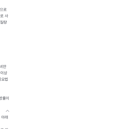
중으로
로 사
체질량
 비만
 이상
이요법
지방률이
 아래