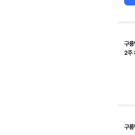
구룡
2주
구룡역