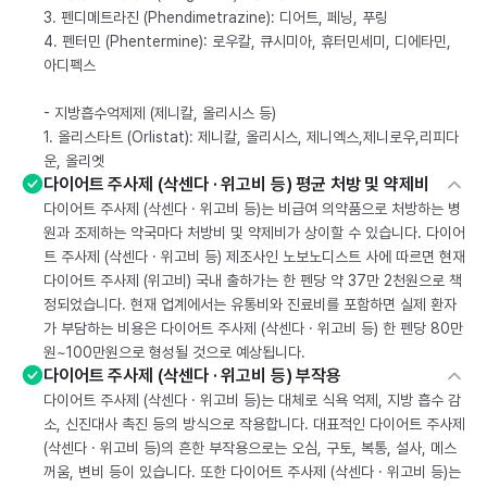
3. 펜디메트라진 (Phendimetrazine): 디어트, 페닝, 푸링
4. 펜터민 (Phentermine): 로우칼, 큐시미아, 휴터민세미, 디에타민,
아디펙스
- 지방흡수억제제 (제니칼, 올리시스 등)
1. 올리스타트 (Orlistat): 제니칼, 올리시스, 제니엑스,제니로우,리피다
운, 올리엣
다이어트 주사제 (삭센다 · 위고비 등) 평균 처방 및 약제비
다이어트 주사제 (삭센다 · 위고비 등)는 비급여 의약품으로 처방하는 병
원과 조제하는 약국마다 처방비 및 약제비가 상이할 수 있습니다. 다이어
트 주사제 (삭센다 · 위고비 등) 제조사인 노보노디스트 사에 따르면 현재
다이어트 주사제 (위고비) 국내 출하가는 한 펜당 약 37만 2천원으로 책
정되었습니다. 현재 업계에서는 유통비와 진료비를 포함하면 실제 환자
가 부담하는 비용은 다이어트 주사제 (삭센다 · 위고비 등) 한 펜당 80만
원~100만원으로 형성될 것으로 예상됩니다.
다이어트 주사제 (삭센다 · 위고비 등) 부작용
다이어트 주사제 (삭센다 · 위고비 등)는 대체로 식욕 억제, 지방 흡수 감
소, 신진대사 촉진 등의 방식으로 작용합니다. 대표적인 다이어트 주사제
(삭센다 · 위고비 등)의 흔한 부작용으로는 오심, 구토, 복통, 설사, 메스
꺼움, 변비 등이 있습니다. 또한 다이어트 주사제 (삭센다 · 위고비 등)는