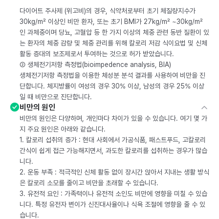
다이어트 주사제 (위고비)의 경우, 식약처로부터 초기 체질량지수가
30kg/m² 이상인 비만 환자, 또는 초기 BMI가 27kg/m² ~30kg/m²
인 과체중이며 당뇨, 고혈압 등 한 가지 이상의 체중 관련 동반 질환이 있
는 환자의 체중 감량 및 체중 관리를 위해 칼로리 저감 식이요법 및 신체
활동 증대의 보조제로서 투여하는 것으로 허가 받았습니다.
② 생체전기저항 측정법(bioimpedence analysis, BIA)
생체전기저항 측정법을 이용한 체성분 분석 결과를 사용하여 비만을 진
단합니다. 체지방률이 여성의 경우 30% 이상, 남성의 경우 25% 이상
일 때 비만으로 진단합니다.
비만의 원인
비만의 원인은 다양하며, 개인마다 차이가 있을 수 있습니다. 여기 몇 가
지 주요 원인은 아래와 같습니다.
1. 칼로리 섭취의 증가 : 현대 사회에서 가공식품, 패스트푸드, 고칼로리
간식이 쉽게 접근 가능해지면서, 과도한 칼로리를 섭취하는 경우가 많습
니다.
2. 운동 부족 : 적극적인 신체 활동 없이 장시간 앉아서 지내는 생활 방식
은 칼로리 소모를 줄이고 비만을 초래할 수 있습니다.
3. 유전적 요인 : 가족력이나 유전적 소인도 비만에 영향을 미칠 수 있습
니다. 특정 유전자 변이가 신진대사율이나 식욕 조절에 영향을 줄 수 있
습니다.