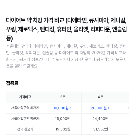
다이어트 약 처방 가격 비교 (디에타민, 큐시미아, 제니칼,
푸링, 제로엑스, 펜디정, 휴터민, 올리엣, 리피다운, 엔슬림
등)
서울대입구역의 디에타민, 큐시미아, 제니칼, 푸링, 제로엑스, 펜디정, 휴터
민, 올리엣, 리피다운, 엔슬림 등 다이어트 약 처방의 2026년 가격 비교와
최저가, 평균가 정보입니다. 수도권에서 가장 싼 곳부터 평균가까지 모든 비
용을 알려 드릴게요.
접종료
가격비교
2주
4주
서울대입구역
최저가
10,000원
20,000원
30
서울대입구역
평균가
15,000원
24,400원
30
전국 평균가
19,332원
31,552원
35