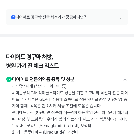
다이어트 경구약 전국 최저가가 궁금하다면?
다이어트 경구약 처방,
병원 가기 전 체크 리스트
다이어트 전문의약품 종류 및 성분
- 식욕억제제 (삭센다 · 위고비 등)
세마글루티드와 리라클루타이드 성분을 가진 위고비와 삭센다 같은 다이
어트 주사제들은 GLP-1 수용체 효능제로 작용하여 포만감 및 팽만감 증
가와 함께, 식욕을 감소시켜 체중 조절에 도움을 줍니다.
펜디메트라진 및 펜터민 성분의 식욕억제제는 향정신성 의약품에 해당되
며, 내성 및 오남용의 우려가 있어 의료진의 지도 하에 복용해야 합니다.
1. 세마글루티드 (Semaglutide): 위고비, 오젬픽
2. 리라클루타이드 (Liraglutide): 삭센다