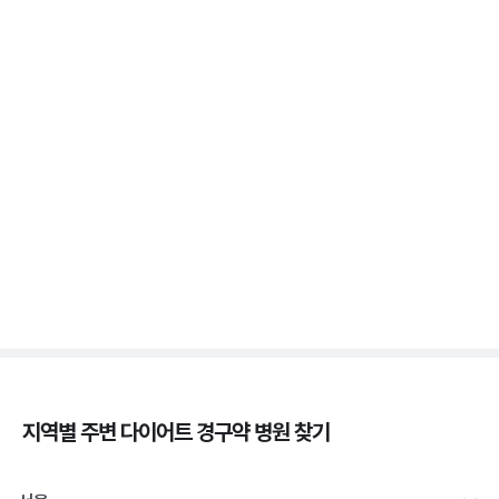
3분 꿀팁 ㆍ #비만 #마운자로 #위고비
위고비 처방, 비대면이 막힌 이유와 대면 진료로 받는
법
3분 꿀팁 ㆍ #비만 #위고비
삭센다와 위고비의 차이, 성분·효과·투여법 비교
3분 꿀팁 ㆍ #비만 #위고비 #삭센다
지역별 주변
다이어트 경구약
병원 찾기