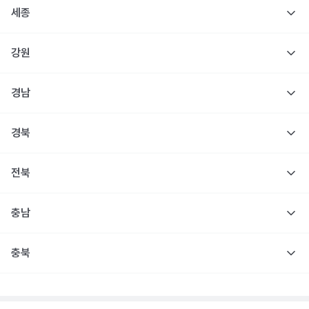
세종
강원
경남
경북
전북
충남
충북