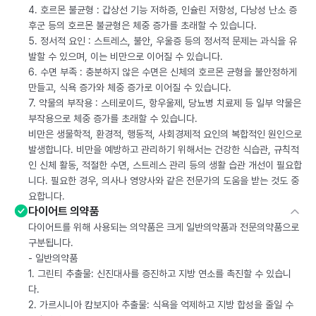
4. 호르몬 불균형 : 갑상선 기능 저하증, 인슐린 저항성, 다낭성 난소 증
후군 등의 호르몬 불균형은 체중 증가를 초래할 수 있습니다.
5. 정서적 요인 : 스트레스, 불안, 우울증 등의 정서적 문제는 과식을 유
발할 수 있으며, 이는 비만으로 이어질 수 있습니다.
6. 수면 부족 : 충분하지 않은 수면은 신체의 호르몬 균형을 불안정하게
만들고, 식욕 증가와 체중 증가로 이어질 수 있습니다.
7. 약물의 부작용 : 스테로이드, 항우울제, 당뇨병 치료제 등 일부 약물은
부작용으로 체중 증가를 초래할 수 있습니다.
비만은 생물학적, 환경적, 행동적, 사회경제적 요인의 복합적인 원인으로
발생합니다. 비만을 예방하고 관리하기 위해서는 건강한 식습관, 규칙적
인 신체 활동, 적절한 수면, 스트레스 관리 등의 생활 습관 개선이 필요합
니다. 필요한 경우, 의사나 영양사와 같은 전문가의 도움을 받는 것도 중
요합니다.
다이어트 의약품
다이어트를 위해 사용되는 의약품은 크게 일반의약품과 전문의약품으로
구분됩니다.
- 일반의약품
1. 그린티 추출물: 신진대사를 증진하고 지방 연소를 촉진할 수 있습니
다.
2. 가르시니아 캄보지아 추출물: 식욕을 억제하고 지방 합성을 줄일 수