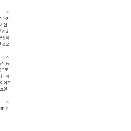
 약국마
조사인
7만 2
 부담하
될 것으
촉진 등
용으로
 · 위
다이어트
 보일
태” 입