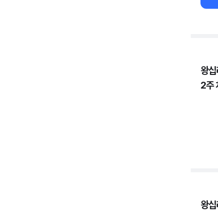
왕십
2주
왕십리