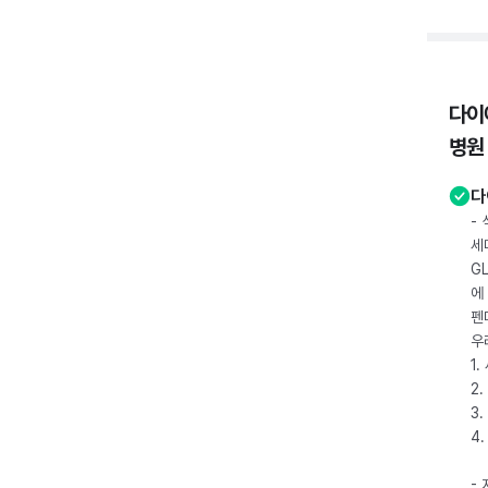
다이
병원
다
-
세
G
에
펜
우
1
2.
3.
4
-