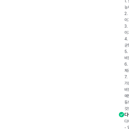
1
능
2
이
3
이
4
균
5
비
6
체
7
가
비
예
등
것
다
다
-