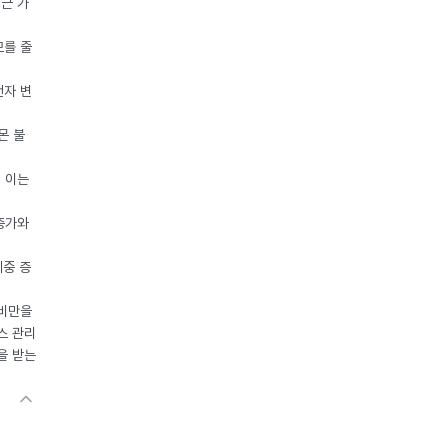
접근 가
모를 줄
전자 변
몬 불
, 이는
 증가와
체중 증
 비만을
스 관리
을 받는