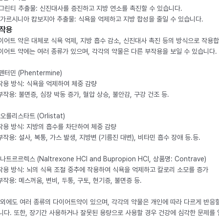
. 그린티 추출물: 신진대사를 증진하고 지방 연소를 촉진할 수 있습니다.
. 가르시니아 캄보지아 추출물: 식욕을 억제하고 지방 합성을 줄일 수 있습니다.
작용
이어트 약은 대체로 식욕 억제, 지방 흡수 감소, 신진대사 촉진 등의 방식으로 작용합
이어트 약에는 여러 종류가 있으며, 각각의 약물은 다른 부작용을 보일 수 있습니다.
 펜터민 (Phentermine)
 작용 방식: 식욕을 억제하여 체중 감량
 부작용: 불면증, 심장 박동 증가, 혈압 상승, 불안감, 구강 건조 등.
 오를리스타트 (Orlistat)
 작용 방식: 지방의 흡수를 차단하여 체중 감량
 부작용: 설사, 복통, 가스 발생, 지방변 (기름진 대변), 비타민 흡수 장애 등.등.
 나트르르렉스 (Naltrexone HCl and Bupropion HCl, 상품명: Contrave)
 작용 방식: 뇌의 식욕 조절 중추에 작용하여 식욕을 억제하고 칼로리 소모를 증가
 부작용: 메스꺼움, 변비, 두통, 구토, 현기증, 불면증 등.
 외에도 여러 종류의 다이어트약이 있으며, 각각의 약물은 개인에 따라 다르게 반응할
니다. 또한, 장기간 사용하거나 잘못된 용량으로 사용할 경우 건강에 심각한 문제를