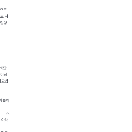
중으로
로 사
체질량
 비만
 이상
이요법
지방률이
 아래