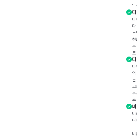
1
다
다
다
노
천
는
로
다
다
의
는
고
주
수
비
비
니
비