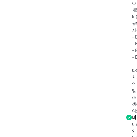
① 
체
비
용
지
- 
- 
- 
-
다
환
의
및
② 
생
여
비
비
와