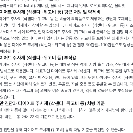
. 올리스타트 (Orlistat): 제니칼, 올리시스, 제니엑스,제니로우,리피다운, 올리엣
이어트 주사제 (삭센다 · 위고비 등) 평균 처방 및 약제비
이어트 주사제 (삭센다 · 위고비 등)는 비급여 의약품으로 처방하는 병원과 조제하는
 처방비 및 약제비가 상이할 수 있습니다. 다이어트 주사제 (삭센다 · 위고비 등) 제
보노디스트 사에 따르면 현재 다이어트 주사제 (위고비) 국내 출하가는 한 펜당 약 3
원으로 책정되었습니다. 현재 업계에서는 유통비와 진료비를 포함하면 실제 환자가
 비용은 다이어트 주사제 (삭센다 · 위고비 등) 한 펜당 80만원~100만원으로 형성
 예상됩니다.
이어트 주사제 (삭센다 · 위고비 등) 부작용
이어트 주사제 (삭센다 · 위고비 등)는 대체로 식욕 억제, 지방 흡수 감소, 신진대사 
 방식으로 작용합니다. 대표적인 다이어트 주사제 (삭센다 · 위고비 등)의 흔한 부작
 오심, 구토, 복통, 설사, 메스꺼움, 변비 등이 있습니다. 또한 다이어트 주사제 (삭센다
비 등)는 사람에 따라 알레르기 반응, 우울증, 자살 충동 등도 유발할 수 있습니다. 
사제 (삭센다 · 위고비 등) 외에도 여러 종류가 있으며, 각각의 약물은 다른 부작용을
 있습니다.
만 진단과 다이어트 주사제 (삭센다 · 위고비 등) 처방 기준
만이란 체중이 많이 나가는 것이 아닌 “체내에 과다하게 많은 양의 체지방이 쌓인 상
다. 비만 보통 아래 2가지 기준으로 진단합니다.
만 진단을 통해 다이어트 주사제 (위고비) 등의 처방 기준을 확인할 수 있습니다.