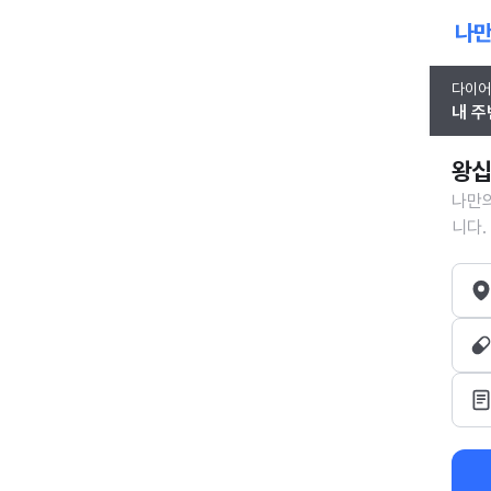
다이어
내 주
왕십
나만의
니다.