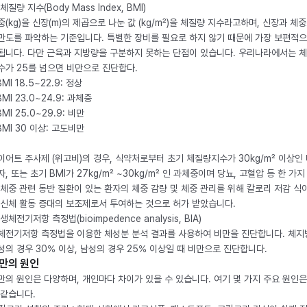
체질량 지수(Body Mass Index, BMI)
중(kg)을 신장(m)의 제곱으로 나눈 값 (kg/m²)을 체질량 지수라고하며, 신장과 체
만도를 파악하는 기준입니다. 특별한 장비를 필요로 하지 않기 때문에 가장 보편적으
됩니다. 다만 근육과 지방량을 구분하지 못하는 단점이 있습니다. 우리나라에서는 
수가 25를 넘으면 비만으로 진단합다.
BMI 18.5~22.9: 정상
BMI 23.0~24.9: 과체중
BMI 25.0~29.9: 비만
 BMI 30 이상: 고도비만
이어트 주사제 (위고비)의 경우, 식약처로부터 초기 체질량지수가 30kg/m² 이상인
자, 또는 초기 BMI가 27kg/m² ~30kg/m² 인 과체중이며 당뇨, 고혈압 등 한 가지
 체중 관련 동반 질환이 있는 환자의 체중 감량 및 체중 관리를 위해 칼로리 저감 식
 신체 활동 증대의 보조제로서 투여하는 것으로 허가 받았습니다.
생체전기저항 측정법(bioimpedence analysis, BIA)
체전기저항 측정법을 이용한 체성분 분석 결과를 사용하여 비만을 진단합니다. 체
성의 경우 30% 이상, 남성의 경우 25% 이상일 때 비만으로 진단합니다.
만의 원인
만의 원인은 다양하며, 개인마다 차이가 있을 수 있습니다. 여기 몇 가지 주요 원인은
 같습니다.