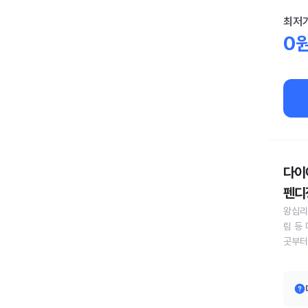
최저
0
다이어
펜디정
왕십리
림 등
곳부터