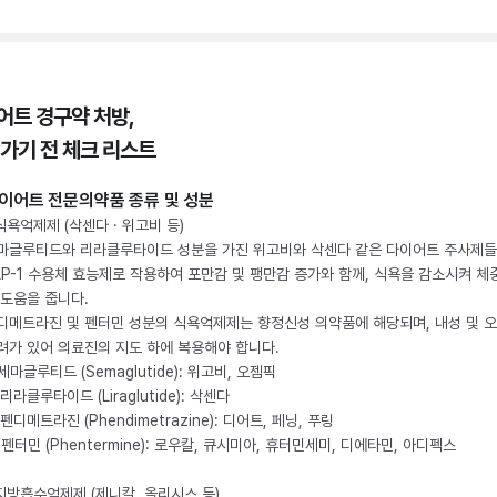
어트 경구약 처방,
 가기 전 체크 리스트
이어트 전문의약품 종류 및 성분
 식욕억제제 (삭센다 · 위고비 등)
마글루티드와 리라클루타이드 성분을 가진 위고비와 삭센다 같은 다이어트 주사제
LP-1 수용체 효능제로 작용하여 포만감 및 팽만감 증가와 함께, 식욕을 감소시켜 체
 도움을 줍니다.
디메트라진 및 펜터민 성분의 식욕억제제는 향정신성 의약품에 해당되며, 내성 및 
려가 있어 의료진의 지도 하에 복용해야 합니다.
. 세마글루티드 (Semaglutide): 위고비, 오젬픽
 리라클루타이드 (Liraglutide): 삭센다
 펜디메트라진 (Phendimetrazine): 디어트, 페닝, 푸링
. 펜터민 (Phentermine): 로우칼, 큐시미아, 휴터민세미, 디에타민, 아디펙스
 지방흡수억제제 (제니칼, 올리시스 등)