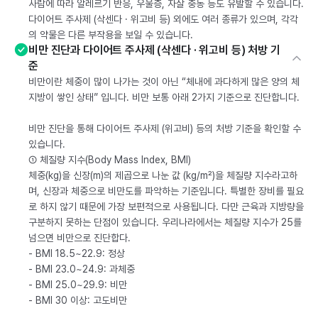
사람에 따라 알레르기 반응, 우울증, 자살 충동 등도 유발할 수 있습니다.
다이어트 주사제 (삭센다 · 위고비 등) 외에도 여러 종류가 있으며, 각각
의 약물은 다른 부작용을 보일 수 있습니다.
비만 진단과 다이어트 주사제 (삭센다 · 위고비 등) 처방 기
준
비만이란 체중이 많이 나가는 것이 아닌 “체내에 과다하게 많은 양의 체
지방이 쌓인 상태” 입니다. 비만 보통 아래 2가지 기준으로 진단합니다.
비만 진단을 통해 다이어트 주사제 (위고비) 등의 처방 기준을 확인할 수
있습니다.
① 체질량 지수(Body Mass Index, BMI)
체중(kg)을 신장(m)의 제곱으로 나눈 값 (kg/m²)을 체질량 지수라고하
며, 신장과 체중으로 비만도를 파악하는 기준입니다. 특별한 장비를 필요
로 하지 않기 때문에 가장 보편적으로 사용됩니다. 다만 근육과 지방량을
구분하지 못하는 단점이 있습니다. 우리나라에서는 체질량 지수가 25를
넘으면 비만으로 진단합다.
- BMI 18.5~22.9: 정상
- BMI 23.0~24.9: 과체중
- BMI 25.0~29.9: 비만
- BMI 30 이상: 고도비만