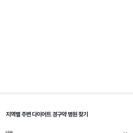
3분 꿀팁 ㆍ #비만 #마운자로 #위고비
위고비 처방, 비대면이 막힌 이유와 대면 진료로 받는
법
3분 꿀팁 ㆍ #비만 #위고비
삭센다와 위고비의 차이, 성분·효과·투여법 비교
3분 꿀팁 ㆍ #비만 #위고비 #삭센다
지역별 주변
다이어트 경구약
병원 찾기
서울