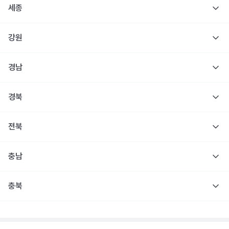
세종
강원
경남
경북
전북
충남
충북