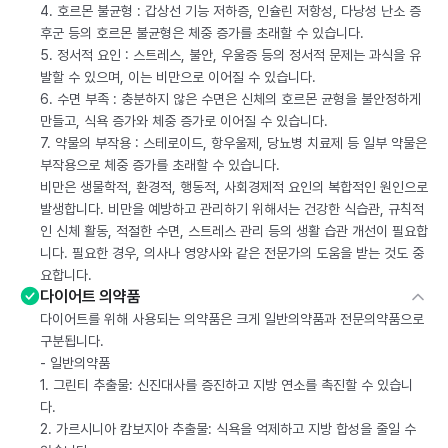
4. 호르몬 불균형 : 갑상선 기능 저하증, 인슐린 저항성, 다낭성 난소 증
후군 등의 호르몬 불균형은 체중 증가를 초래할 수 있습니다.
5. 정서적 요인 : 스트레스, 불안, 우울증 등의 정서적 문제는 과식을 유
발할 수 있으며, 이는 비만으로 이어질 수 있습니다.
6. 수면 부족 : 충분하지 않은 수면은 신체의 호르몬 균형을 불안정하게
만들고, 식욕 증가와 체중 증가로 이어질 수 있습니다.
7. 약물의 부작용 : 스테로이드, 항우울제, 당뇨병 치료제 등 일부 약물은
부작용으로 체중 증가를 초래할 수 있습니다.
비만은 생물학적, 환경적, 행동적, 사회경제적 요인의 복합적인 원인으로
발생합니다. 비만을 예방하고 관리하기 위해서는 건강한 식습관, 규칙적
인 신체 활동, 적절한 수면, 스트레스 관리 등의 생활 습관 개선이 필요합
니다. 필요한 경우, 의사나 영양사와 같은 전문가의 도움을 받는 것도 중
요합니다.
다이어트 의약품
다이어트를 위해 사용되는 의약품은 크게 일반의약품과 전문의약품으로
구분됩니다.
- 일반의약품
1. 그린티 추출물: 신진대사를 증진하고 지방 연소를 촉진할 수 있습니
다.
2. 가르시니아 캄보지아 추출물: 식욕을 억제하고 지방 합성을 줄일 수