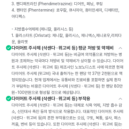
3. 펜디메트라진 (Phendimetrazine): 디어트, 페닝, 푸링
4. 펜터민 (Phentermine): 로우칼, 큐시미아, 휴터민세미, 디에타민,
아디펙스
- 지방흡수억제제 (제니칼, 올리시스 등)
1. 올리스타트 (Orlistat): 제니칼, 올리시스, 제니엑스,제니로우,리피다
운, 올리엣
다이어트 주사제 (삭센다 · 위고비 등) 평균 처방 및 약제비
다이어트 주사제 (삭센다 · 위고비 등)는 비급여 의약품으로 처방하는 병
원과 조제하는 약국마다 처방비 및 약제비가 상이할 수 있습니다. 다이어
트 주사제 (삭센다 · 위고비 등) 제조사인 노보노디스트 사에 따르면 현재
다이어트 주사제 (위고비) 국내 출하가는 한 펜당 약 37만 2천원으로 책
정되었습니다. 현재 업계에서는 유통비와 진료비를 포함하면 실제 환자
가 부담하는 비용은 다이어트 주사제 (삭센다 · 위고비 등) 한 펜당 80만
원~100만원으로 형성될 것으로 예상됩니다.
다이어트 주사제 (삭센다 · 위고비 등) 부작용
다이어트 주사제 (삭센다 · 위고비 등)는 대체로 식욕 억제, 지방 흡수 감
소, 신진대사 촉진 등의 방식으로 작용합니다. 대표적인 다이어트 주사제
(삭센다 · 위고비 등)의 흔한 부작용으로는 오심, 구토, 복통, 설사, 메스
꺼움, 변비 등이 있습니다. 또한 다이어트 주사제 (삭센다 · 위고비 등)는