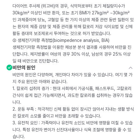
다이어트 주사제 (위고비)의 경우, 식약처로부터 초기 체질량지수가
30kg/m² 이상인 비만 환자, 또는 초기 BMI가 27kg/m² ~30kg/m²
인 과체중이며 당뇨, 고혈압 등 한 가지 이상의 체중 관련 동반 질환이 있
는 환자의 체중 감량 및 체중 관리를 위해 칼로리 저감 식이요법 및 신체
활동 증대의 보조제로서 투여하는 것으로 허가 받았습니다.
② 생체전기저항 측정법(bioimpedence analysis, BIA)
생체전기저항 측정법을 이용한 체성분 분석 결과를 사용하여 비만을 진
단합니다. 체지방률이 여성의 경우 30% 이상, 남성의 경우 25% 이상
일 때 비만으로 진단합니다.
비만의 원인
비만의 원인은 다양하며, 개인마다 차이가 있을 수 있습니다. 여기 몇 가
지 주요 원인은 아래와 같습니다.
1. 칼로리 섭취의 증가 : 현대 사회에서 가공식품, 패스트푸드, 고칼로리
간식이 쉽게 접근 가능해지면서, 과도한 칼로리를 섭취하는 경우가 많습
니다.
2. 운동 부족 : 적극적인 신체 활동 없이 장시간 앉아서 지내는 생활 방식
은 칼로리 소모를 줄이고 비만을 초래할 수 있습니다.
3. 유전적 요인 : 가족력이나 유전적 소인도 비만에 영향을 미칠 수 있습
니다. 특정 유전자 변이가 신진대사율이나 식욕 조절에 영향을 줄 수 있
습니다.