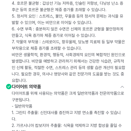
4. 호르몬 불균형 : 갑상선 기능 저하증, 인슐린 저항성, 다낭성 난소 증
후군 등의 호르몬 불균형은 체중 증가를 초래할 수 있습니다.
5. 정서적 요인 : 스트레스, 불안, 우울증 등의 정서적 문제는 과식을 유
발할 수 있으며, 이는 비만으로 이어질 수 있습니다.
6. 수면 부족 : 충분하지 않은 수면은 신체의 호르몬 균형을 불안정하게
만들고, 식욕 증가와 체중 증가로 이어질 수 있습니다.
7. 약물의 부작용 : 스테로이드, 항우울제, 당뇨병 치료제 등 일부 약물은
부작용으로 체중 증가를 초래할 수 있습니다.
비만은 생물학적, 환경적, 행동적, 사회경제적 요인의 복합적인 원인으로
발생합니다. 비만을 예방하고 관리하기 위해서는 건강한 식습관, 규칙적
인 신체 활동, 적절한 수면, 스트레스 관리 등의 생활 습관 개선이 필요합
니다. 필요한 경우, 의사나 영양사와 같은 전문가의 도움을 받는 것도 중
요합니다.
다이어트 의약품
다이어트를 위해 사용되는 의약품은 크게 일반의약품과 전문의약품으로
구분됩니다.
- 일반의약품
1. 그린티 추출물: 신진대사를 증진하고 지방 연소를 촉진할 수 있습니
다.
2. 가르시니아 캄보지아 추출물: 식욕을 억제하고 지방 합성을 줄일 수