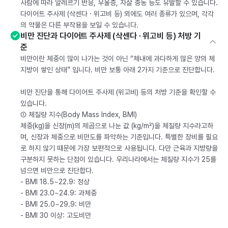
사람에 따라 알레르기 반응, 우울증, 자살 충동 등도 유발할 수 있습니다.
다이어트 주사제 (삭센다 · 위고비 등) 외에도 여러 종류가 있으며, 각각
의 약물은 다른 부작용을 보일 수 있습니다.
비만 진단과 다이어트 주사제 (삭센다 · 위고비 등) 처방 기
준
비만이란 체중이 많이 나가는 것이 아닌 “체내에 과다하게 많은 양의 체
지방이 쌓인 상태” 입니다. 비만 보통 아래 2가지 기준으로 진단합니다.
비만 진단을 통해 다이어트 주사제 (위고비) 등의 처방 기준을 확인할 수
있습니다.
① 체질량 지수(Body Mass Index, BMI)
체중(kg)을 신장(m)의 제곱으로 나눈 값 (kg/m²)을 체질량 지수라고하
며, 신장과 체중으로 비만도를 파악하는 기준입니다. 특별한 장비를 필요
로 하지 않기 때문에 가장 보편적으로 사용됩니다. 다만 근육과 지방량을
구분하지 못하는 단점이 있습니다. 우리나라에서는 체질량 지수가 25를
넘으면 비만으로 진단합다.
- BMI 18.5~22.9: 정상
- BMI 23.0~24.9: 과체중
- BMI 25.0~29.9: 비만
- BMI 30 이상: 고도비만