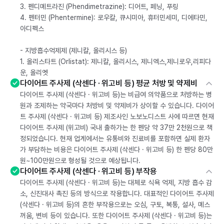
3. 펜디메트라진 (Phendimetrazine): 디어트, 페닝, 푸링
4. 펜터민 (Phentermine): 로우칼, 큐시미아, 휴터민세미, 디에타민,
아디펙스
- 지방흡수억제제 (제니칼, 올리시스 등)
1. 올리스타트 (Orlistat): 제니칼, 올리시스, 제니엑스,제니로우,리피다
운, 올리엣
다이어트 주사제 (삭센다 · 위고비 등) 평균 처방 및 약제비
다이어트 주사제 (삭센다 · 위고비 등)는 비급여 의약품으로 처방하는 병
원과 조제하는 약국마다 처방비 및 약제비가 상이할 수 있습니다. 다이어
트 주사제 (삭센다 · 위고비 등) 제조사인 노보노디스트 사에 따르면 현재
다이어트 주사제 (위고비) 국내 출하가는 한 펜당 약 37만 2천원으로 책
정되었습니다. 현재 업계에서는 유통비와 진료비를 포함하면 실제 환자
가 부담하는 비용은 다이어트 주사제 (삭센다 · 위고비 등) 한 펜당 80만
원~100만원으로 형성될 것으로 예상됩니다.
다이어트 주사제 (삭센다 · 위고비 등) 부작용
다이어트 주사제 (삭센다 · 위고비 등)는 대체로 식욕 억제, 지방 흡수 감
소, 신진대사 촉진 등의 방식으로 작용합니다. 대표적인 다이어트 주사제
(삭센다 · 위고비 등)의 흔한 부작용으로는 오심, 구토, 복통, 설사, 메스
꺼움, 변비 등이 있습니다. 또한 다이어트 주사제 (삭센다 · 위고비 등)는