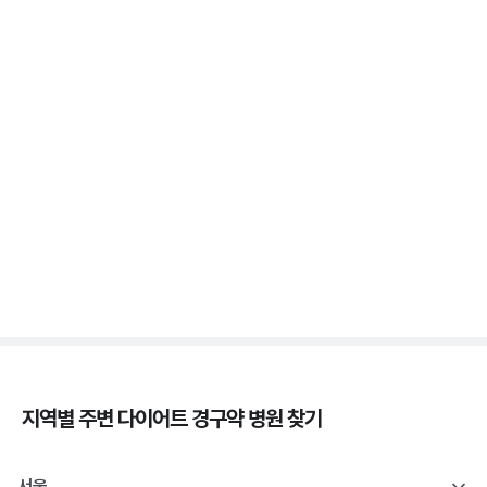
3분 꿀팁 ㆍ #비만 #마운자로 #위고비
위고비 처방, 비대면이 막힌 이유와 대면 진료로 받는
법
3분 꿀팁 ㆍ #비만 #위고비
삭센다와 위고비의 차이, 성분·효과·투여법 비교
3분 꿀팁 ㆍ #비만 #위고비 #삭센다
지역별 주변
다이어트 경구약
병원 찾기
서울