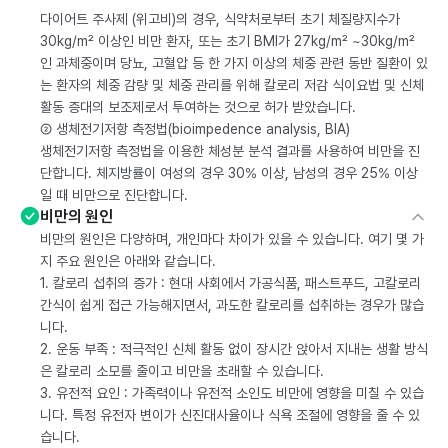
다이어트 주사제 (위고비)의 경우, 식약처로부터 초기 체질량지수가
30kg/m² 이상인 비만 환자, 또는 초기 BMI가 27kg/m² ~30kg/m²
인 과체중이며 당뇨, 고혈압 등 한 가지 이상의 체중 관련 동반 질환이 있
는 환자의 체중 감량 및 체중 관리를 위해 칼로리 저감 식이요법 및 신체
활동 증대의 보조제로서 투여하는 것으로 허가 받았습니다.
② 생체전기저항 측정법(bioimpedence analysis, BIA)
생체전기저항 측정법을 이용한 체성분 분석 결과를 사용하여 비만을 진
단합니다. 체지방률이 여성의 경우 30% 이상, 남성의 경우 25% 이상
일 때 비만으로 진단합니다.
비만의 원인
비만의 원인은 다양하며, 개인마다 차이가 있을 수 있습니다. 여기 몇 가
지 주요 원인은 아래와 같습니다.
1. 칼로리 섭취의 증가 : 현대 사회에서 가공식품, 패스트푸드, 고칼로리
간식이 쉽게 접근 가능해지면서, 과도한 칼로리를 섭취하는 경우가 많습
니다.
2. 운동 부족 : 적극적인 신체 활동 없이 장시간 앉아서 지내는 생활 방식
은 칼로리 소모를 줄이고 비만을 초래할 수 있습니다.
3. 유전적 요인 : 가족력이나 유전적 소인도 비만에 영향을 미칠 수 있습
니다. 특정 유전자 변이가 신진대사율이나 식욕 조절에 영향을 줄 수 있
습니다.