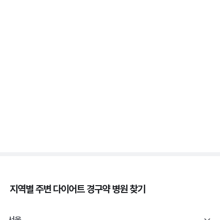
3분 꿀팁 ㆍ #비만 #마운자로 #위고비
위고비 처방, 비대면이 막힌 이유와 대면 진료로 받는
법
3분 꿀팁 ㆍ #비만 #위고비
삭센다와 위고비의 차이, 성분·효과·투여법 비교
3분 꿀팁 ㆍ #비만 #위고비 #삭센다
지역별 주변
다이어트 경구약
병원 찾기
서울