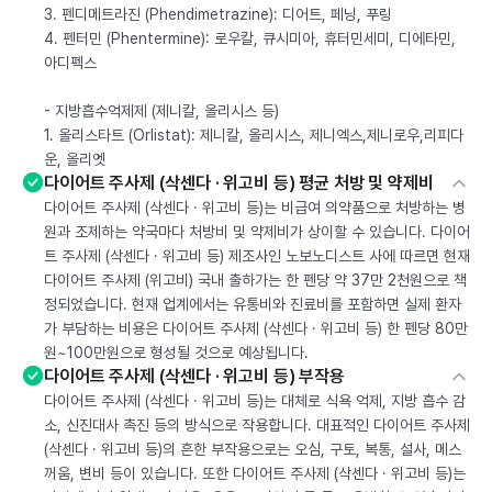
3. 펜디메트라진 (Phendimetrazine): 디어트, 페닝, 푸링
4. 펜터민 (Phentermine): 로우칼, 큐시미아, 휴터민세미, 디에타민,
아디펙스
- 지방흡수억제제 (제니칼, 올리시스 등)
1. 올리스타트 (Orlistat): 제니칼, 올리시스, 제니엑스,제니로우,리피다
운, 올리엣
다이어트 주사제 (삭센다 · 위고비 등) 평균 처방 및 약제비
다이어트 주사제 (삭센다 · 위고비 등)는 비급여 의약품으로 처방하는 병
원과 조제하는 약국마다 처방비 및 약제비가 상이할 수 있습니다. 다이어
트 주사제 (삭센다 · 위고비 등) 제조사인 노보노디스트 사에 따르면 현재
다이어트 주사제 (위고비) 국내 출하가는 한 펜당 약 37만 2천원으로 책
정되었습니다. 현재 업계에서는 유통비와 진료비를 포함하면 실제 환자
가 부담하는 비용은 다이어트 주사제 (삭센다 · 위고비 등) 한 펜당 80만
원~100만원으로 형성될 것으로 예상됩니다.
다이어트 주사제 (삭센다 · 위고비 등) 부작용
다이어트 주사제 (삭센다 · 위고비 등)는 대체로 식욕 억제, 지방 흡수 감
소, 신진대사 촉진 등의 방식으로 작용합니다. 대표적인 다이어트 주사제
(삭센다 · 위고비 등)의 흔한 부작용으로는 오심, 구토, 복통, 설사, 메스
꺼움, 변비 등이 있습니다. 또한 다이어트 주사제 (삭센다 · 위고비 등)는