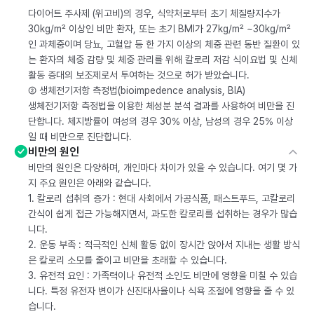
다이어트 주사제 (위고비)의 경우, 식약처로부터 초기 체질량지수가
30kg/m² 이상인 비만 환자, 또는 초기 BMI가 27kg/m² ~30kg/m²
인 과체중이며 당뇨, 고혈압 등 한 가지 이상의 체중 관련 동반 질환이 있
는 환자의 체중 감량 및 체중 관리를 위해 칼로리 저감 식이요법 및 신체
활동 증대의 보조제로서 투여하는 것으로 허가 받았습니다.
② 생체전기저항 측정법(bioimpedence analysis, BIA)
생체전기저항 측정법을 이용한 체성분 분석 결과를 사용하여 비만을 진
단합니다. 체지방률이 여성의 경우 30% 이상, 남성의 경우 25% 이상
일 때 비만으로 진단합니다.
비만의 원인
비만의 원인은 다양하며, 개인마다 차이가 있을 수 있습니다. 여기 몇 가
지 주요 원인은 아래와 같습니다.
1. 칼로리 섭취의 증가 : 현대 사회에서 가공식품, 패스트푸드, 고칼로리
간식이 쉽게 접근 가능해지면서, 과도한 칼로리를 섭취하는 경우가 많습
니다.
2. 운동 부족 : 적극적인 신체 활동 없이 장시간 앉아서 지내는 생활 방식
은 칼로리 소모를 줄이고 비만을 초래할 수 있습니다.
3. 유전적 요인 : 가족력이나 유전적 소인도 비만에 영향을 미칠 수 있습
니다. 특정 유전자 변이가 신진대사율이나 식욕 조절에 영향을 줄 수 있
습니다.