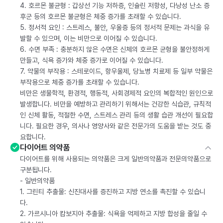
4. 호르몬 불균형 : 갑상선 기능 저하증, 인슐린 저항성, 다낭성 난소 증
후군 등의 호르몬 불균형은 체중 증가를 초래할 수 있습니다.
5. 정서적 요인 : 스트레스, 불안, 우울증 등의 정서적 문제는 과식을 유
발할 수 있으며, 이는 비만으로 이어질 수 있습니다.
6. 수면 부족 : 충분하지 않은 수면은 신체의 호르몬 균형을 불안정하게
만들고, 식욕 증가와 체중 증가로 이어질 수 있습니다.
7. 약물의 부작용 : 스테로이드, 항우울제, 당뇨병 치료제 등 일부 약물은
부작용으로 체중 증가를 초래할 수 있습니다.
비만은 생물학적, 환경적, 행동적, 사회경제적 요인의 복합적인 원인으로
발생합니다. 비만을 예방하고 관리하기 위해서는 건강한 식습관, 규칙적
인 신체 활동, 적절한 수면, 스트레스 관리 등의 생활 습관 개선이 필요합
니다. 필요한 경우, 의사나 영양사와 같은 전문가의 도움을 받는 것도 중
요합니다.
다이어트 의약품
다이어트를 위해 사용되는 의약품은 크게 일반의약품과 전문의약품으로
구분됩니다.
- 일반의약품
1. 그린티 추출물: 신진대사를 증진하고 지방 연소를 촉진할 수 있습니
다.
2. 가르시니아 캄보지아 추출물: 식욕을 억제하고 지방 합성을 줄일 수