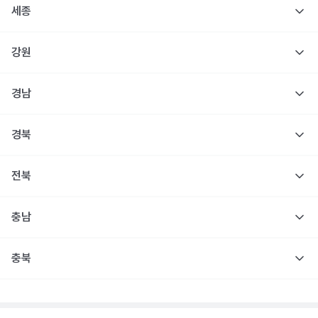
세종
강원
경남
경북
전북
충남
충북