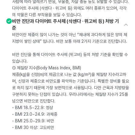
사람에 따라 알레르기 반응, 우울증, 자살 충동 등도 유발할 수 있습니다.
다이어트 주사제 (삭센다 · 위고비 등) 외에도 여러 종류가 있으며, 각각
의 약물은 다른 부작용을 보일 수 있습니다.
비만 진단과 다이어트 주사제 (삭센다 · 위고비 등) 처방 기
준
비만이란 체중이 많이 나가는 것이 아닌 “체내에 과다하게 많은 양의 체
지방이 쌓인 상태” 입니다. 비만 보통 아래 2가지 기준으로 진단합니다.
비만 진단을 통해 다이어트 주사제 (위고비) 등의 처방 기준을 확인할 수
있습니다.
① 체질량 지수(Body Mass Index, BMI)
체중(kg)을 신장(m)의 제곱으로 나눈 값 (kg/m²)을 체질량 지수라고하
며, 신장과 체중으로 비만도를 파악하는 기준입니다. 특별한 장비를 필요
로 하지 않기 때문에 가장 보편적으로 사용됩니다. 다만 근육과 지방량을
구분하지 못하는 단점이 있습니다. 우리나라에서는 체질량 지수가 25를
넘으면 비만으로 진단합다.
- BMI 18.5~22.9: 정상
- BMI 23.0~24.9: 과체중
- BMI 25.0~29.9: 비만
- BMI 30 이상: 고도비만