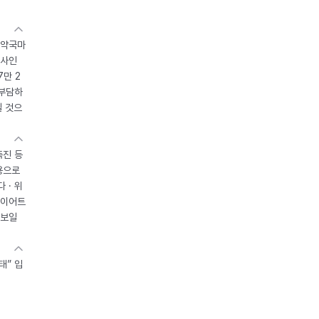
 약국마
조사인
7만 2
 부담하
될 것으
촉진 등
용으로
 · 위
다이어트
 보일
태” 입