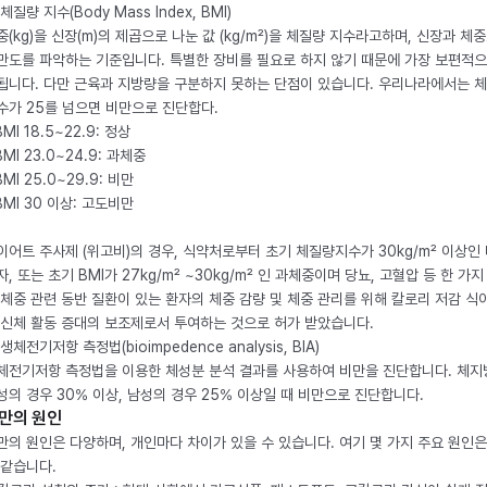
체질량 지수(Body Mass Index, BMI)
중(kg)을 신장(m)의 제곱으로 나눈 값 (kg/m²)을 체질량 지수라고하며, 신장과 체
만도를 파악하는 기준입니다. 특별한 장비를 필요로 하지 않기 때문에 가장 보편적으
됩니다. 다만 근육과 지방량을 구분하지 못하는 단점이 있습니다. 우리나라에서는 
수가 25를 넘으면 비만으로 진단합다.
BMI 18.5~22.9: 정상
BMI 23.0~24.9: 과체중
BMI 25.0~29.9: 비만
 BMI 30 이상: 고도비만
이어트 주사제 (위고비)의 경우, 식약처로부터 초기 체질량지수가 30kg/m² 이상인
자, 또는 초기 BMI가 27kg/m² ~30kg/m² 인 과체중이며 당뇨, 고혈압 등 한 가지
 체중 관련 동반 질환이 있는 환자의 체중 감량 및 체중 관리를 위해 칼로리 저감 식
 신체 활동 증대의 보조제로서 투여하는 것으로 허가 받았습니다.
생체전기저항 측정법(bioimpedence analysis, BIA)
체전기저항 측정법을 이용한 체성분 분석 결과를 사용하여 비만을 진단합니다. 체
성의 경우 30% 이상, 남성의 경우 25% 이상일 때 비만으로 진단합니다.
만의 원인
만의 원인은 다양하며, 개인마다 차이가 있을 수 있습니다. 여기 몇 가지 주요 원인은
 같습니다.