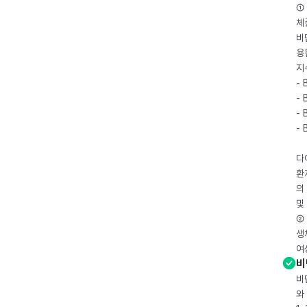
① 
체
비
용
지
- 
- 
- 
-
다
환
의
및
② 
생
여
비
비
와