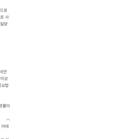
중으로
로 사
체질량
 비만
 이상
이요법
지방률이
 아래