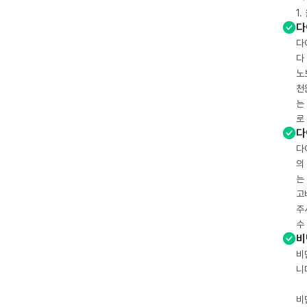
1
다
다
다
노
천
는
로
다
다
의
는
고
주
수
비
비
니
비