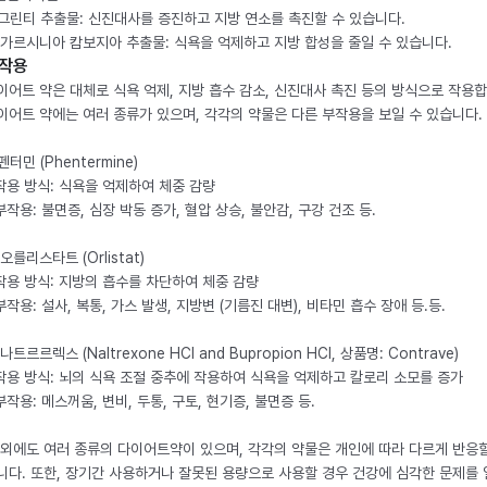
. 그린티 추출물: 신진대사를 증진하고 지방 연소를 촉진할 수 있습니다.
. 가르시니아 캄보지아 추출물: 식욕을 억제하고 지방 합성을 줄일 수 있습니다.
작용
이어트 약은 대체로 식욕 억제, 지방 흡수 감소, 신진대사 촉진 등의 방식으로 작용합
이어트 약에는 여러 종류가 있으며, 각각의 약물은 다른 부작용을 보일 수 있습니다.
 펜터민 (Phentermine)
 작용 방식: 식욕을 억제하여 체중 감량
 부작용: 불면증, 심장 박동 증가, 혈압 상승, 불안감, 구강 건조 등.
 오를리스타트 (Orlistat)
 작용 방식: 지방의 흡수를 차단하여 체중 감량
 부작용: 설사, 복통, 가스 발생, 지방변 (기름진 대변), 비타민 흡수 장애 등.등.
 나트르르렉스 (Naltrexone HCl and Bupropion HCl, 상품명: Contrave)
 작용 방식: 뇌의 식욕 조절 중추에 작용하여 식욕을 억제하고 칼로리 소모를 증가
 부작용: 메스꺼움, 변비, 두통, 구토, 현기증, 불면증 등.
 외에도 여러 종류의 다이어트약이 있으며, 각각의 약물은 개인에 따라 다르게 반응할
니다. 또한, 장기간 사용하거나 잘못된 용량으로 사용할 경우 건강에 심각한 문제를