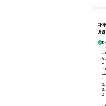
다이
병원
다
-
세
G
에
펜
우
1
2.
3.
4
-