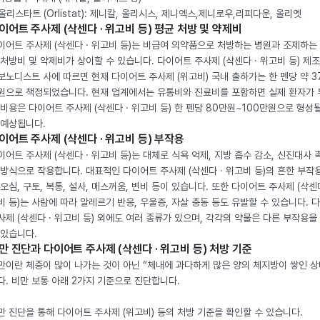
. 올리스타트 (Orlistat): 제니칼, 올리시스, 제니엑스,제니로우,리피다운, 올리엣
이어트 주사제 (삭센다 · 위고비 등) 평균 처방 및 약제비
이어트 주사제 (삭센다 · 위고비 등)는 비급여 의약품으로 처방하는 병원과 조제하는
 처방비 및 약제비가 상이할 수 있습니다. 다이어트 주사제 (삭센다 · 위고비 등) 제
보노디스트 사에 따르면 현재 다이어트 주사제 (위고비) 국내 출하가는 한 펜당 약 3
원으로 책정되었습니다. 현재 업계에서는 유통비와 진료비를 포함하면 실제 환자가
 비용은 다이어트 주사제 (삭센다 · 위고비 등) 한 펜당 80만원~100만원으로 형성
 예상됩니다.
이어트 주사제 (삭센다 · 위고비 등) 부작용
이어트 주사제 (삭센다 · 위고비 등)는 대체로 식욕 억제, 지방 흡수 감소, 신진대사 
 방식으로 작용합니다. 대표적인 다이어트 주사제 (삭센다 · 위고비 등)의 흔한 부작
 오심, 구토, 복통, 설사, 메스꺼움, 변비 등이 있습니다. 또한 다이어트 주사제 (삭센다
비 등)는 사람에 따라 알레르기 반응, 우울증, 자살 충동 등도 유발할 수 있습니다. 
사제 (삭센다 · 위고비 등) 외에도 여러 종류가 있으며, 각각의 약물은 다른 부작용을
 있습니다.
만 진단과 다이어트 주사제 (삭센다 · 위고비 등) 처방 기준
만이란 체중이 많이 나가는 것이 아닌 “체내에 과다하게 많은 양의 체지방이 쌓인 상
다. 비만 보통 아래 2가지 기준으로 진단합니다.
만 진단을 통해 다이어트 주사제 (위고비) 등의 처방 기준을 확인할 수 있습니다.