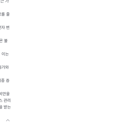
접근 가
모를 줄
전자 변
몬 불
, 이는
 증가와
체중 증
 비만을
스 관리
을 받는