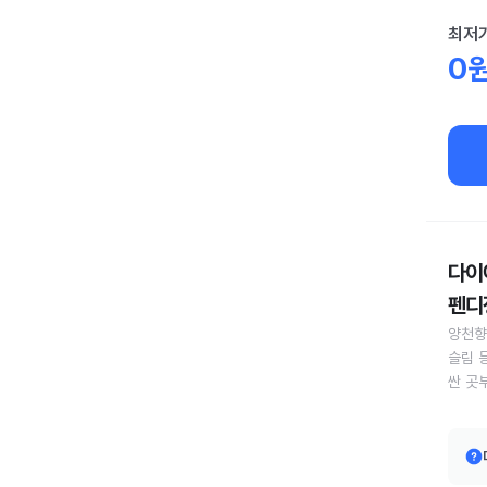
최저
0
다이어
펜디정
양천향
슬림 
싼 곳