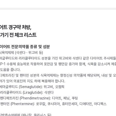
어트 경구약 처방,
 가기 전 체크 리스트
이어트 전문의약품 종류 및 성분
 식욕억제제 (삭센다 · 위고비 등)
마글루티드와 리라클루타이드 성분을 가진 위고비와 삭센다 같은 다이어트 주사제
LP-1 수용체 효능제로 작용하여 포만감 및 팽만감 증가와 함께, 식욕을 감소시켜 체
 도움을 줍니다.
디메트라진 및 펜터민 성분의 식욕억제제는 향정신성 의약품에 해당되며, 내성 및 
려가 있어 의료진의 지도 하에 복용해야 합니다.
. 세마글루티드 (Semaglutide): 위고비, 오젬픽
 리라클루타이드 (Liraglutide): 삭센다
 펜디메트라진 (Phendimetrazine): 디어트, 페닝, 푸링
. 펜터민 (Phentermine): 로우칼, 큐시미아, 휴터민세미, 디에타민, 아디펙스
 지방흡수억제제 (제니칼, 올리시스 등)