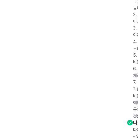
1
능
2
이
3
이
4
균
5
비
6
체
7
가
비
예
등
것
다
다
-