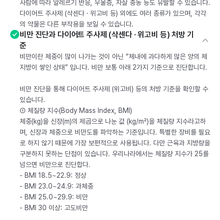
사람에 따라 알레르기 반응, 우울증, 자살 충동 등도 유발할 수 있습니다.
다이어트 주사제 (삭센다 · 위고비 등) 외에도 여러 종류가 있으며, 각각
의 약물은 다른 부작용을 보일 수 있습니다.
비만 진단과 다이어트 주사제 (삭센다 · 위고비 등) 처방 기
준
비만이란 체중이 많이 나가는 것이 아닌 “체내에 과다하게 많은 양의 체
지방이 쌓인 상태” 입니다. 비만 보통 아래 2가지 기준으로 진단합니다.
비만 진단을 통해 다이어트 주사제 (위고비) 등의 처방 기준을 확인할 수
있습니다.
① 체질량 지수(Body Mass Index, BMI)
체중(kg)을 신장(m)의 제곱으로 나눈 값 (kg/m²)을 체질량 지수라고하
며, 신장과 체중으로 비만도를 파악하는 기준입니다. 특별한 장비를 필요
로 하지 않기 때문에 가장 보편적으로 사용됩니다. 다만 근육과 지방량을
구분하지 못하는 단점이 있습니다. 우리나라에서는 체질량 지수가 25를
넘으면 비만으로 진단합다.
- BMI 18.5~22.9: 정상
- BMI 23.0~24.9: 과체중
- BMI 25.0~29.9: 비만
- BMI 30 이상: 고도비만