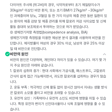
다이어트 주사제 (위고비)의 경우, 식약처로부터 초기 체질량지수가
30kg/m² 이상인 비만 환자, 또는 초기 BMI가 27kg/m² ~30kg/m²
인 과체중이며 당뇨, 고혈압 등 한 가지 이상의 체중 관련 동반 질환이 있
는 환자의 체중 감량 및 체중 관리를 위해 칼로리 저감 식이요법 및 신체
활동 증대의 보조제로서 투여하는 것으로 허가 받았습니다.
② 생체전기저항 측정법(bioimpedence analysis, BIA)
생체전기저항 측정법을 이용한 체성분 분석 결과를 사용하여 비만을 진
단합니다. 체지방률이 여성의 경우 30% 이상, 남성의 경우 25% 이상
일 때 비만으로 진단합니다.
비만의 원인
비만의 원인은 다양하며, 개인마다 차이가 있을 수 있습니다. 여기 몇 가
지 주요 원인은 아래와 같습니다.
1. 칼로리 섭취의 증가 : 현대 사회에서 가공식품, 패스트푸드, 고칼로리
간식이 쉽게 접근 가능해지면서, 과도한 칼로리를 섭취하는 경우가 많습
니다.
2. 운동 부족 : 적극적인 신체 활동 없이 장시간 앉아서 지내는 생활 방식
은 칼로리 소모를 줄이고 비만을 초래할 수 있습니다.
3. 유전적 요인 : 가족력이나 유전적 소인도 비만에 영향을 미칠 수 있습
니다. 특정 유전자 변이가 신진대사율이나 식욕 조절에 영향을 줄 수 있
습니다.