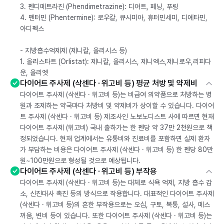
3. 펜디메트라진 (Phendimetrazine): 디어트, 페닝, 푸링
4. 펜터민 (Phentermine): 로우칼, 큐시미아, 휴터민세미, 디에타민,
아디펙스
- 지방흡수억제제 (제니칼, 올리시스 등)
1. 올리스타트 (Orlistat): 제니칼, 올리시스, 제니엑스,제니로우,리피다
운, 올리엣
다이어트 주사제 (삭센다 · 위고비 등) 평균 처방 및 약제비
다이어트 주사제 (삭센다 · 위고비 등)는 비급여 의약품으로 처방하는 병
원과 조제하는 약국마다 처방비 및 약제비가 상이할 수 있습니다. 다이어
트 주사제 (삭센다 · 위고비 등) 제조사인 노보노디스트 사에 따르면 현재
다이어트 주사제 (위고비) 국내 출하가는 한 펜당 약 37만 2천원으로 책
정되었습니다. 현재 업계에서는 유통비와 진료비를 포함하면 실제 환자
가 부담하는 비용은 다이어트 주사제 (삭센다 · 위고비 등) 한 펜당 80만
원~100만원으로 형성될 것으로 예상됩니다.
다이어트 주사제 (삭센다 · 위고비 등) 부작용
다이어트 주사제 (삭센다 · 위고비 등)는 대체로 식욕 억제, 지방 흡수 감
소, 신진대사 촉진 등의 방식으로 작용합니다. 대표적인 다이어트 주사제
(삭센다 · 위고비 등)의 흔한 부작용으로는 오심, 구토, 복통, 설사, 메스
꺼움, 변비 등이 있습니다. 또한 다이어트 주사제 (삭센다 · 위고비 등)는