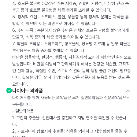
4. 호르몬 불균형 : 갑상선 기능 저하증, 인슐린 저항성, 다낭성 난소 증
후군 등의 호르몬 불균형은 체중 증가를 초래할 수 있습니다.
5. 정서적 요인 : 스트레스, 불안, 우울증 등의 정서적 문제는 과식을 유
발할 수 있으며, 이는 비만으로 이어질 수 있습니다.
6. 수면 부족 : 충분하지 않은 수면은 신체의 호르몬 균형을 불안정하게
만들고, 식욕 증가와 체중 증가로 이어질 수 있습니다.
7. 약물의 부작용 : 스테로이드, 항우울제, 당뇨병 치료제 등 일부 약물은
부작용으로 체중 증가를 초래할 수 있습니다.
비만은 생물학적, 환경적, 행동적, 사회경제적 요인의 복합적인 원인으로
발생합니다. 비만을 예방하고 관리하기 위해서는 건강한 식습관, 규칙적
인 신체 활동, 적절한 수면, 스트레스 관리 등의 생활 습관 개선이 필요합
니다. 필요한 경우, 의사나 영양사와 같은 전문가의 도움을 받는 것도 중
요합니다.
다이어트 의약품
다이어트를 위해 사용되는 의약품은 크게 일반의약품과 전문의약품으로
구분됩니다.
- 일반의약품
1. 그린티 추출물: 신진대사를 증진하고 지방 연소를 촉진할 수 있습니
다.
2. 가르시니아 캄보지아 추출물: 식욕을 억제하고 지방 합성을 줄일 수