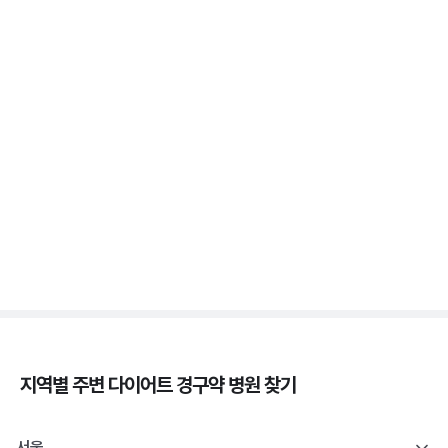
3분 꿀팁 ㆍ #비만 #마운자로 #위고비
위고비 처방, 비대면이 막힌 이유와 대면 진료로 받는
법
3분 꿀팁 ㆍ #비만 #위고비
삭센다와 위고비의 차이, 성분·효과·투여법 비교
3분 꿀팁 ㆍ #비만 #위고비 #삭센다
지역별 주변
다이어트 경구약
병원 찾기
서울