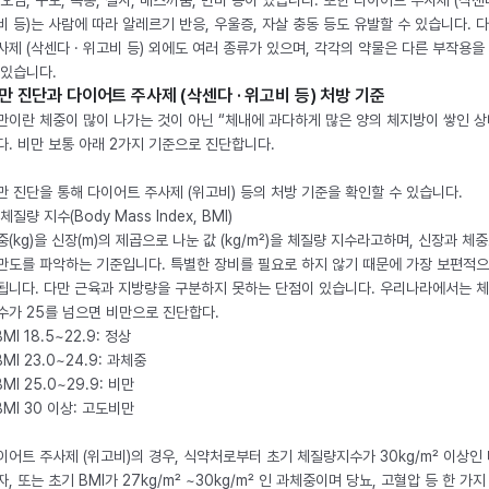
 오심, 구토, 복통, 설사, 메스꺼움, 변비 등이 있습니다. 또한 다이어트 주사제 (삭센다
비 등)는 사람에 따라 알레르기 반응, 우울증, 자살 충동 등도 유발할 수 있습니다. 
사제 (삭센다 · 위고비 등) 외에도 여러 종류가 있으며, 각각의 약물은 다른 부작용을
 있습니다.
만 진단과 다이어트 주사제 (삭센다 · 위고비 등) 처방 기준
만이란 체중이 많이 나가는 것이 아닌 “체내에 과다하게 많은 양의 체지방이 쌓인 상
다. 비만 보통 아래 2가지 기준으로 진단합니다.
만 진단을 통해 다이어트 주사제 (위고비) 등의 처방 기준을 확인할 수 있습니다.
체질량 지수(Body Mass Index, BMI)
중(kg)을 신장(m)의 제곱으로 나눈 값 (kg/m²)을 체질량 지수라고하며, 신장과 체
만도를 파악하는 기준입니다. 특별한 장비를 필요로 하지 않기 때문에 가장 보편적으
됩니다. 다만 근육과 지방량을 구분하지 못하는 단점이 있습니다. 우리나라에서는 
수가 25를 넘으면 비만으로 진단합다.
BMI 18.5~22.9: 정상
BMI 23.0~24.9: 과체중
BMI 25.0~29.9: 비만
 BMI 30 이상: 고도비만
이어트 주사제 (위고비)의 경우, 식약처로부터 초기 체질량지수가 30kg/m² 이상인
자, 또는 초기 BMI가 27kg/m² ~30kg/m² 인 과체중이며 당뇨, 고혈압 등 한 가지