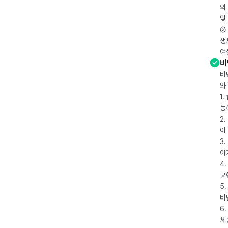
의
및
② 
생
여
비
비
와
1
능
2
이
3
이
4
균
5
비
6
체