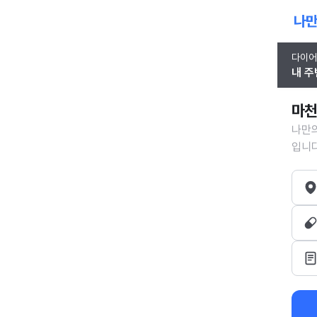
다이어
내 주
마천
나만의
입니다