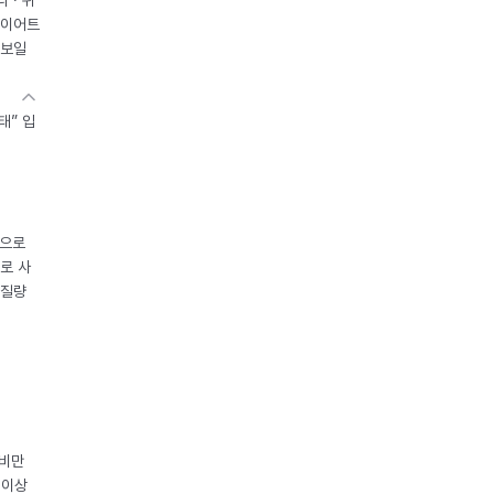
 · 위
다이어트
 보일
태” 입
중으로
로 사
체질량
 비만
 이상