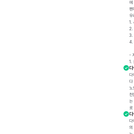
에
펜
우
1
2.
3.
4
-
1
다
다
다
노
천
는
로
다
다
의