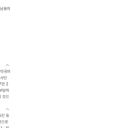
오남용의
 약국마
조사인
7만 2
 부담하
될 것으
촉진 등
용으로