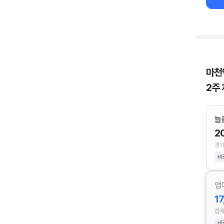
마천
2주
늘
2
경기
바
앱
1
앱에
바