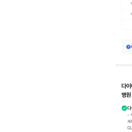
다이
병원
다
-
세
G