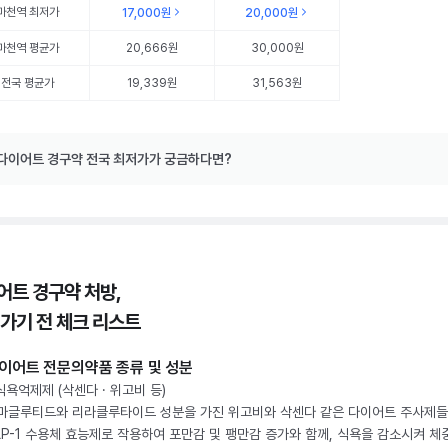
마천역
최저가
17,000원
20,000원
마천역
평균가
20,666원
30,000원
전국 평균가
19,339원
31,563원
다이어트 경구약 전국 최저가가 궁금하다면?
어트 경구약 처방,
 가기 전 체크 리스트
이어트 전문의약품 종류 및 성분
 식욕억제제 (삭센다 · 위고비 등)
마글루티드와 리라클루타이드 성분을 가진 위고비와 삭센다 같은 다이어트 주사제
LP-1 수용체 효능제로 작용하여 포만감 및 팽만감 증가와 함께, 식욕을 감소시켜 체