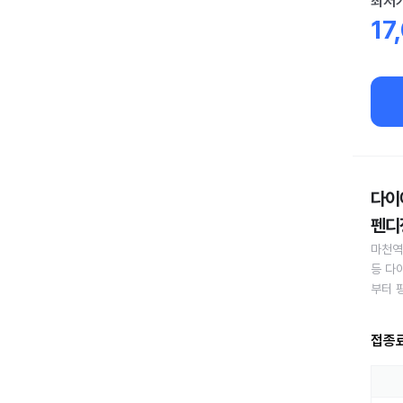
최저
17
다이어
펜디정
마천역
등 다
부터 
접종