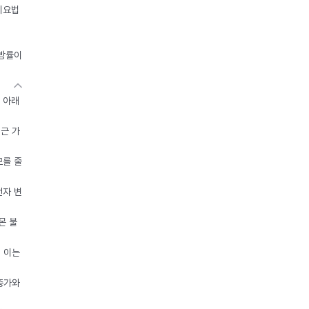
이요법
지방률이
 아래
접근 가
모를 줄
전자 변
몬 불
, 이는
 증가와