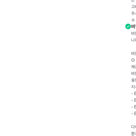
는
고
주
수
비
비
니
비
① 
체
비
용
지
- 
- 
- 
-
다
환