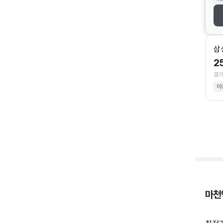
삼
2
경기
야
마천역