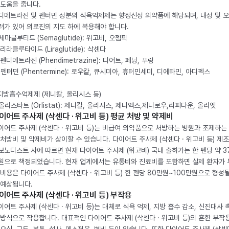
 도움을 줍니다.
디메트라진 및 펜터민 성분의 식욕억제제는 향정신성 의약품에 해당되며, 내성 및 
려가 있어 의료진의 지도 하에 복용해야 합니다.
. 세마글루티드 (Semaglutide): 위고비, 오젬픽
 리라클루타이드 (Liraglutide): 삭센다
 펜디메트라진 (Phendimetrazine): 디어트, 페닝, 푸링
. 펜터민 (Phentermine): 로우칼, 큐시미아, 휴터민세미, 디에타민, 아디펙스
 지방흡수억제제 (제니칼, 올리시스 등)
. 올리스타트 (Orlistat): 제니칼, 올리시스, 제니엑스,제니로우,리피다운, 올리엣
이어트 주사제 (삭센다 · 위고비 등) 평균 처방 및 약제비
이어트 주사제 (삭센다 · 위고비 등)는 비급여 의약품으로 처방하는 병원과 조제하는
 처방비 및 약제비가 상이할 수 있습니다. 다이어트 주사제 (삭센다 · 위고비 등) 제
보노디스트 사에 따르면 현재 다이어트 주사제 (위고비) 국내 출하가는 한 펜당 약 3
원으로 책정되었습니다. 현재 업계에서는 유통비와 진료비를 포함하면 실제 환자가
 비용은 다이어트 주사제 (삭센다 · 위고비 등) 한 펜당 80만원~100만원으로 형성
 예상됩니다.
이어트 주사제 (삭센다 · 위고비 등) 부작용
이어트 주사제 (삭센다 · 위고비 등)는 대체로 식욕 억제, 지방 흡수 감소, 신진대사 
 방식으로 작용합니다. 대표적인 다이어트 주사제 (삭센다 · 위고비 등)의 흔한 부작