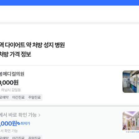
역 다이어트 약 처방 성지 병원
 처방 가격 정보
봄메디컬의원
0,000원
 하남시 감일동
로예약
야간진료
주말진료
에서 바로 확인 가능
7,000원
최저가
서 확인 가능
로예약
야간진료
주말진료