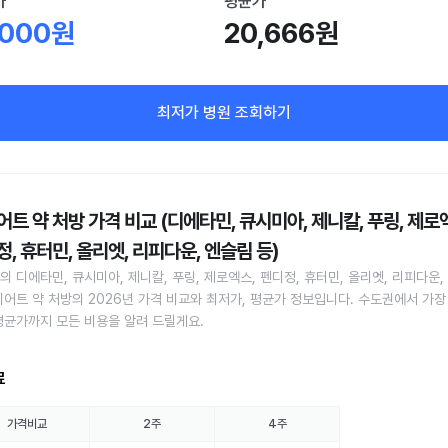
가
평균가
,000원
20,666원
최저가 병원 조회하기
트 약 처방 가격 비교 (디에타민, 큐시미아, 제니칼, 푸링, 제로
, 휴터민, 올리엣, 리피다운, 엔슬림 등)
의 디에타민, 큐시미아, 제니칼, 푸링, 제로엑스, 펜디정, 휴터민, 올리엣, 리피다운,
이어트 약 처방의 2026년 가격 비교와 최저가, 평균가 정보입니다. 수도권에서 가장
평균가까지 모든 비용을 알려 드릴게요.
료
가격비교
2주
4주