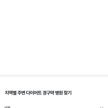
3분 꿀팁 ㆍ #비만 #마운자로 #위고비
위고비 처방, 비대면이 막힌 이유와 대면 진료로 받는
법
3분 꿀팁 ㆍ #비만 #위고비
삭센다와 위고비의 차이, 성분·효과·투여법 비교
3분 꿀팁 ㆍ #비만 #위고비 #삭센다
지역별 주변
다이어트 경구약
병원 찾기
서울