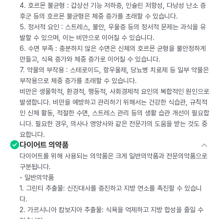
4. 호르몬 불균형 : 갑상선 기능 저하증, 인슐린 저항성, 다낭성 난소 증
후군 등의 호르몬 불균형은 체중 증가를 초래할 수 있습니다.
5. 정서적 요인 : 스트레스, 불안, 우울증 등의 정서적 문제는 과식을 유
발할 수 있으며, 이는 비만으로 이어질 수 있습니다.
6. 수면 부족 : 충분하지 않은 수면은 신체의 호르몬 균형을 불안정하게
만들고, 식욕 증가와 체중 증가로 이어질 수 있습니다.
7. 약물의 부작용 : 스테로이드, 항우울제, 당뇨병 치료제 등 일부 약물은
부작용으로 체중 증가를 초래할 수 있습니다.
비만은 생물학적, 환경적, 행동적, 사회경제적 요인의 복합적인 원인으로
발생합니다. 비만을 예방하고 관리하기 위해서는 건강한 식습관, 규칙적
인 신체 활동, 적절한 수면, 스트레스 관리 등의 생활 습관 개선이 필요합
니다. 필요한 경우, 의사나 영양사와 같은 전문가의 도움을 받는 것도 중
요합니다.
다이어트 의약품
다이어트를 위해 사용되는 의약품은 크게 일반의약품과 전문의약품으로
구분됩니다.
- 일반의약품
1. 그린티 추출물: 신진대사를 증진하고 지방 연소를 촉진할 수 있습니
다.
2. 가르시니아 캄보지아 추출물: 식욕을 억제하고 지방 합성을 줄일 수