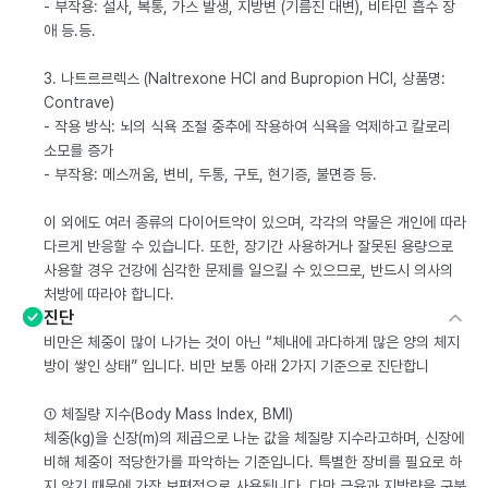
- 부작용: 설사, 복통, 가스 발생, 지방변 (기름진 대변), 비타민 흡수 장
애 등.등.
3. 나트르르렉스 (Naltrexone HCl and Bupropion HCl, 상품명:
Contrave)
- 작용 방식: 뇌의 식욕 조절 중추에 작용하여 식욕을 억제하고 칼로리
소모를 증가
- 부작용: 메스꺼움, 변비, 두통, 구토, 현기증, 불면증 등.
이 외에도 여러 종류의 다이어트약이 있으며, 각각의 약물은 개인에 따라
다르게 반응할 수 있습니다. 또한, 장기간 사용하거나 잘못된 용량으로
사용할 경우 건강에 심각한 문제를 일으킬 수 있으므로, 반드시 의사의
처방에 따라야 합니다.
진단
비만은 체중이 많이 나가는 것이 아닌 “체내에 과다하게 많은 양의 체지
방이 쌓인 상태” 입니다. 비만 보통 아래 2가지 기준으로 진단합니
① 체질량 지수(Body Mass Index, BMI)
체중(kg)을 신장(m)의 제곱으로 나눈 값을 체질량 지수라고하며, 신장에
비해 체중이 적당한가를 파악하는 기준입니다. 특별한 장비를 필요로 하
지 않기 때문에 가장 보편적으로 사용됩니다. 다만 근육과 지방량을 구분