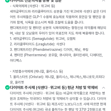
다이어트 전문의약품 종류 및 성분
- 식욕억제제 (삭센다 · 위고비 등)
세마글루티드와 리라클루타이드 성분을 가진 위고비와 삭센다 같은 다이
어트 주사제들은 GLP-1 수용체 효능제로 작용하여 포만감 및 팽만감 증
가와 함께, 식욕을 감소시켜 체중 조절에 도움을 줍니다.
펜디메트라진 및 펜터민 성분의 식욕억제제는 향정신성 의약품에 해당되
며, 내성 및 오남용의 우려가 있어 의료진의 지도 하에 복용해야 합니다.
1. 세마글루티드 (Semaglutide): 위고비, 오젬픽
2. 리라클루타이드 (Liraglutide): 삭센다
3. 펜디메트라진 (Phendimetrazine): 디어트, 페닝, 푸링
4. 펜터민 (Phentermine): 로우칼, 큐시미아, 휴터민세미, 디에타민,
아디펙스
- 지방흡수억제제 (제니칼, 올리시스 등)
1. 올리스타트 (Orlistat): 제니칼, 올리시스, 제니엑스,제니로우,리피다
운, 올리엣
다이어트 주사제 (삭센다 · 위고비 등) 평균 처방 및 약제비
다이어트 주사제 (삭센다 · 위고비 등)는 비급여 의약품으로 처방하는 병
원과 조제하는 약국마다 처방비 및 약제비가 상이할 수 있습니다. 다이어
트 주사제 (삭센다 · 위고비 등) 제조사인 노보노디스트 사에 따르면 현재
다이어트 주사제 (위고비) 국내 출하가는 한 펜당 약 37만 2천원으로 책