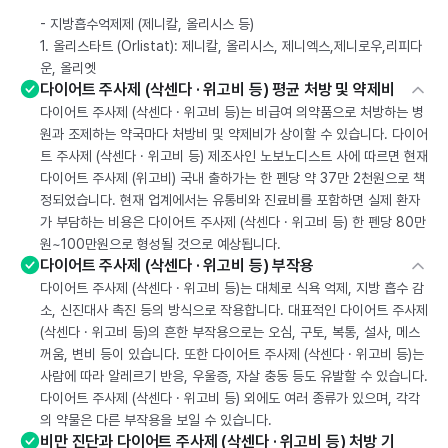
- 지방흡수억제제 (제니칼, 올리시스 등)
1. 올리스타트 (Orlistat): 제니칼, 올리시스, 제니엑스,제니로우,리피다
운, 올리엣
다이어트 주사제 (삭센다 · 위고비 등) 평균 처방 및 약제비
다이어트 주사제 (삭센다 · 위고비 등)는 비급여 의약품으로 처방하는 병
원과 조제하는 약국마다 처방비 및 약제비가 상이할 수 있습니다. 다이어
트 주사제 (삭센다 · 위고비 등) 제조사인 노보노디스트 사에 따르면 현재
다이어트 주사제 (위고비) 국내 출하가는 한 펜당 약 37만 2천원으로 책
정되었습니다. 현재 업계에서는 유통비와 진료비를 포함하면 실제 환자
가 부담하는 비용은 다이어트 주사제 (삭센다 · 위고비 등) 한 펜당 80만
원~100만원으로 형성될 것으로 예상됩니다.
다이어트 주사제 (삭센다 · 위고비 등) 부작용
다이어트 주사제 (삭센다 · 위고비 등)는 대체로 식욕 억제, 지방 흡수 감
소, 신진대사 촉진 등의 방식으로 작용합니다. 대표적인 다이어트 주사제
(삭센다 · 위고비 등)의 흔한 부작용으로는 오심, 구토, 복통, 설사, 메스
꺼움, 변비 등이 있습니다. 또한 다이어트 주사제 (삭센다 · 위고비 등)는
사람에 따라 알레르기 반응, 우울증, 자살 충동 등도 유발할 수 있습니다.
다이어트 주사제 (삭센다 · 위고비 등) 외에도 여러 종류가 있으며, 각각
의 약물은 다른 부작용을 보일 수 있습니다.
비만 진단과 다이어트 주사제 (삭센다 · 위고비 등) 처방 기