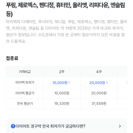
푸링, 제로엑스, 펜디정, 휴터민, 올리엣, 리피다운, 엔슬림
등)
미아역의 디에타민, 큐시미아, 제니칼, 푸링, 제로엑스, 펜디정, 휴터민, 올리
엣, 리피다운, 엔슬림 등 다이어트 약 처방의 2026년 가격 비교와 최저가,
평균가 정보입니다. 수도권에서 가장 싼 곳부터 평균가까지 모든 비용을 알
려 드릴게요.
접종료
가격비교
2주
4주
미아역
최저가
10,000원
20,000원
30
미아역
평균가
10,000원
20,000원
30
전국 평균가
19,330원
31,559원
35
다이어트 경구약 전국 최저가가 궁금하다면?