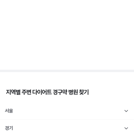
위고비 처방, 비대면이 막힌 이유와 대면 진료로 받는
법
3분 꿀팁 ㆍ #비만 #위고비
삭센다와 위고비의 차이, 성분·효과·투여법 비교
3분 꿀팁 ㆍ #비만 #위고비 #삭센다
지역별 주변
다이어트 경구약
병원 찾기
서울
경기