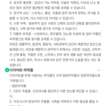
4. 호르몬 불균형 : 갑상선 기능 저하증, 인슐린 저항성, 다낭성 난소 증
후군 등의 호르몬 불균형은 체중 증가를 초래할 수 있습니다.
5. 정서적 요인 : 스트레스, 불안, 우울증 등의 정서적 문제는 과식을 유
발할 수 있으며, 이는 비만으로 이어질 수 있습니다.
6. 수면 부족 : 충분하지 않은 수면은 신체의 호르몬 균형을 불안정하게
만들고, 식욕 증가와 체중 증가로 이어질 수 있습니다.
7. 약물의 부작용 : 스테로이드, 항우울제, 당뇨병 치료제 등 일부 약물은
부작용으로 체중 증가를 초래할 수 있습니다.
비만은 생물학적, 환경적, 행동적, 사회경제적 요인의 복합적인 원인으로
발생합니다. 비만을 예방하고 관리하기 위해서는 건강한 식습관, 규칙적
인 신체 활동, 적절한 수면, 스트레스 관리 등의 생활 습관 개선이 필요합
니다. 필요한 경우, 의사나 영양사와 같은 전문가의 도움을 받는 것도 중
요합니다.
다이어트 의약품
다이어트를 위해 사용되는 의약품은 크게 일반의약품과 전문의약품으로
구분됩니다.
- 일반의약품
1. 그린티 추출물: 신진대사를 증진하고 지방 연소를 촉진할 수 있습니
다.
2. 가르시니아 캄보지아 추출물: 식욕을 억제하고 지방 합성을 줄일 수