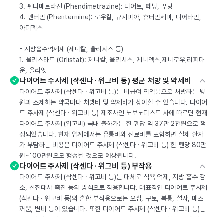
3. 펜디메트라진 (Phendimetrazine): 디어트, 페닝, 푸링
4. 펜터민 (Phentermine): 로우칼, 큐시미아, 휴터민세미, 디에타민,
아디펙스
- 지방흡수억제제 (제니칼, 올리시스 등)
1. 올리스타트 (Orlistat): 제니칼, 올리시스, 제니엑스,제니로우,리피다
운, 올리엣
다이어트 주사제 (삭센다 · 위고비 등) 평균 처방 및 약제비
다이어트 주사제 (삭센다 · 위고비 등)는 비급여 의약품으로 처방하는 병
원과 조제하는 약국마다 처방비 및 약제비가 상이할 수 있습니다. 다이어
트 주사제 (삭센다 · 위고비 등) 제조사인 노보노디스트 사에 따르면 현재
다이어트 주사제 (위고비) 국내 출하가는 한 펜당 약 37만 2천원으로 책
정되었습니다. 현재 업계에서는 유통비와 진료비를 포함하면 실제 환자
가 부담하는 비용은 다이어트 주사제 (삭센다 · 위고비 등) 한 펜당 80만
원~100만원으로 형성될 것으로 예상됩니다.
다이어트 주사제 (삭센다 · 위고비 등) 부작용
다이어트 주사제 (삭센다 · 위고비 등)는 대체로 식욕 억제, 지방 흡수 감
소, 신진대사 촉진 등의 방식으로 작용합니다. 대표적인 다이어트 주사제
(삭센다 · 위고비 등)의 흔한 부작용으로는 오심, 구토, 복통, 설사, 메스
꺼움, 변비 등이 있습니다. 또한 다이어트 주사제 (삭센다 · 위고비 등)는