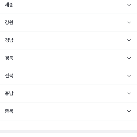
세종
강원
경남
경북
전북
충남
충북