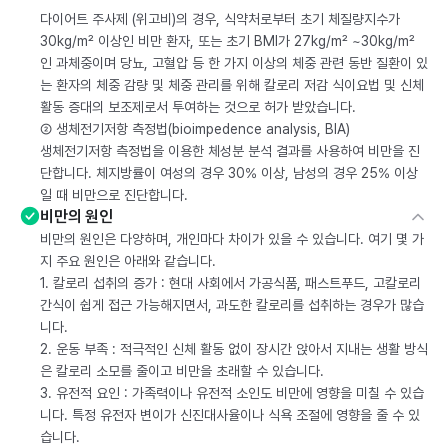
다이어트 주사제 (위고비)의 경우, 식약처로부터 초기 체질량지수가
30kg/m² 이상인 비만 환자, 또는 초기 BMI가 27kg/m² ~30kg/m²
인 과체중이며 당뇨, 고혈압 등 한 가지 이상의 체중 관련 동반 질환이 있
는 환자의 체중 감량 및 체중 관리를 위해 칼로리 저감 식이요법 및 신체
활동 증대의 보조제로서 투여하는 것으로 허가 받았습니다.
② 생체전기저항 측정법(bioimpedence analysis, BIA)
생체전기저항 측정법을 이용한 체성분 분석 결과를 사용하여 비만을 진
단합니다. 체지방률이 여성의 경우 30% 이상, 남성의 경우 25% 이상
일 때 비만으로 진단합니다.
비만의 원인
비만의 원인은 다양하며, 개인마다 차이가 있을 수 있습니다. 여기 몇 가
지 주요 원인은 아래와 같습니다.
1. 칼로리 섭취의 증가 : 현대 사회에서 가공식품, 패스트푸드, 고칼로리
간식이 쉽게 접근 가능해지면서, 과도한 칼로리를 섭취하는 경우가 많습
니다.
2. 운동 부족 : 적극적인 신체 활동 없이 장시간 앉아서 지내는 생활 방식
은 칼로리 소모를 줄이고 비만을 초래할 수 있습니다.
3. 유전적 요인 : 가족력이나 유전적 소인도 비만에 영향을 미칠 수 있습
니다. 특정 유전자 변이가 신진대사율이나 식욕 조절에 영향을 줄 수 있
습니다.