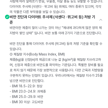
사람에 따라 알레르기 반응, 우울증, 자살 충동 등도 유발할 수 있습니다.
다이어트 주사제 (삭센다 · 위고비 등) 외에도 여러 종류가 있으며, 각각
의 약물은 다른 부작용을 보일 수 있습니다.
비만 진단과 다이어트 주사제 (삭센다 · 위고비 등) 처방 기
준
비만이란 체중이 많이 나가는 것이 아닌 “체내에 과다하게 많은 양의 체
지방이 쌓인 상태” 입니다. 비만 보통 아래 2가지 기준으로 진단합니다.
비만 진단을 통해 다이어트 주사제 (위고비) 등의 처방 기준을 확인할 수
있습니다.
① 체질량 지수(Body Mass Index, BMI)
체중(kg)을 신장(m)의 제곱으로 나눈 값 (kg/m²)을 체질량 지수라고하
며, 신장과 체중으로 비만도를 파악하는 기준입니다. 특별한 장비를 필요
로 하지 않기 때문에 가장 보편적으로 사용됩니다. 다만 근육과 지방량을
구분하지 못하는 단점이 있습니다. 우리나라에서는 체질량 지수가 25를
넘으면 비만으로 진단합다.
- BMI 18.5~22.9: 정상
- BMI 23.0~24.9: 과체중
- BMI 25.0~29.9: 비만
- BMI 30 이상: 고도비만