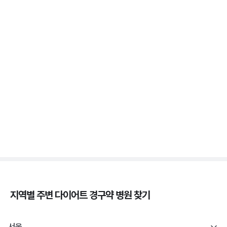
3분 꿀팁 ㆍ #비만 #마운자로 #위고비
위고비 처방, 비대면이 막힌 이유와 대면 진료로 받는
법
3분 꿀팁 ㆍ #비만 #위고비
삭센다와 위고비의 차이, 성분·효과·투여법 비교
3분 꿀팁 ㆍ #비만 #위고비 #삭센다
지역별 주변
다이어트 경구약
병원 찾기
서울