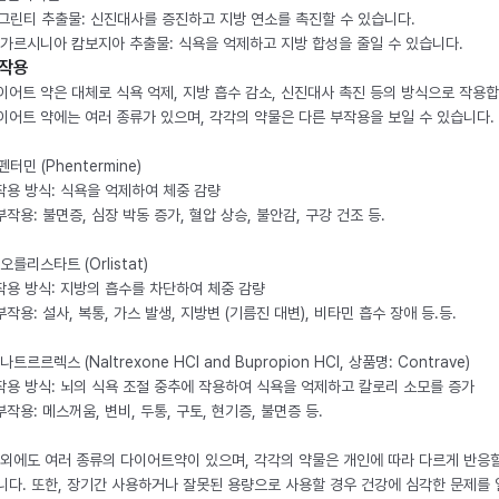
. 그린티 추출물: 신진대사를 증진하고 지방 연소를 촉진할 수 있습니다.
. 가르시니아 캄보지아 추출물: 식욕을 억제하고 지방 합성을 줄일 수 있습니다.
작용
이어트 약은 대체로 식욕 억제, 지방 흡수 감소, 신진대사 촉진 등의 방식으로 작용합
이어트 약에는 여러 종류가 있으며, 각각의 약물은 다른 부작용을 보일 수 있습니다.
 펜터민 (Phentermine)
 작용 방식: 식욕을 억제하여 체중 감량
 부작용: 불면증, 심장 박동 증가, 혈압 상승, 불안감, 구강 건조 등.
 오를리스타트 (Orlistat)
 작용 방식: 지방의 흡수를 차단하여 체중 감량
 부작용: 설사, 복통, 가스 발생, 지방변 (기름진 대변), 비타민 흡수 장애 등.등.
 나트르르렉스 (Naltrexone HCl and Bupropion HCl, 상품명: Contrave)
 작용 방식: 뇌의 식욕 조절 중추에 작용하여 식욕을 억제하고 칼로리 소모를 증가
 부작용: 메스꺼움, 변비, 두통, 구토, 현기증, 불면증 등.
 외에도 여러 종류의 다이어트약이 있으며, 각각의 약물은 개인에 따라 다르게 반응할
니다. 또한, 장기간 사용하거나 잘못된 용량으로 사용할 경우 건강에 심각한 문제를