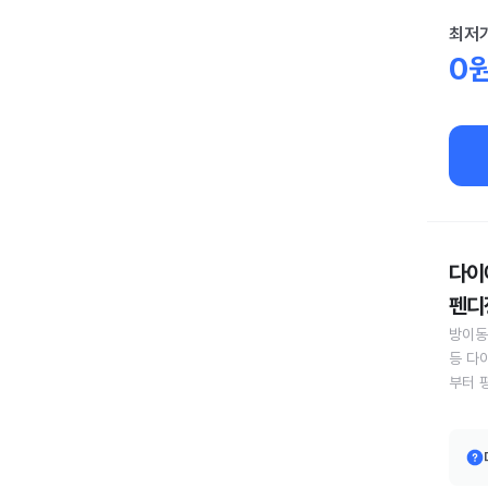
최저
0
다이어
펜디정
방이동
등 다
부터 