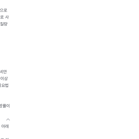
중으로
로 사
체질량
 비만
 이상
이요법
지방률이
 아래