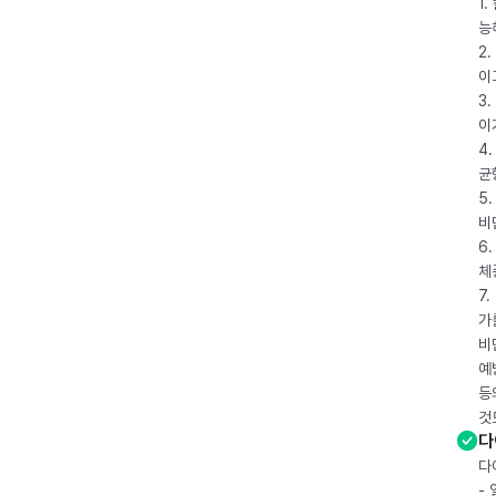
1
능
2
이
3
이
4
균
5
비
6
체
7
가
비
예
등
것
다
다
-