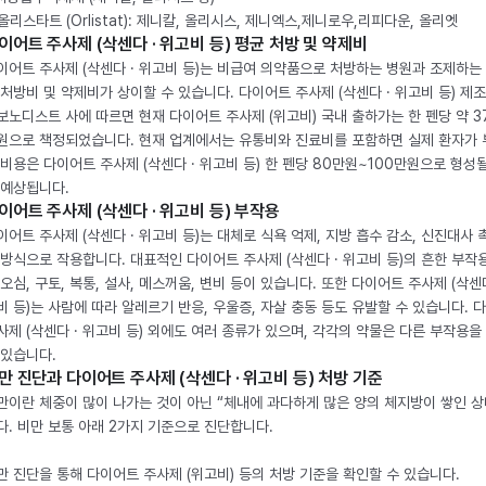
. 올리스타트 (Orlistat): 제니칼, 올리시스, 제니엑스,제니로우,리피다운, 올리엣
이어트 주사제 (삭센다 · 위고비 등) 평균 처방 및 약제비
이어트 주사제 (삭센다 · 위고비 등)는 비급여 의약품으로 처방하는 병원과 조제하는
 처방비 및 약제비가 상이할 수 있습니다. 다이어트 주사제 (삭센다 · 위고비 등) 제
보노디스트 사에 따르면 현재 다이어트 주사제 (위고비) 국내 출하가는 한 펜당 약 3
원으로 책정되었습니다. 현재 업계에서는 유통비와 진료비를 포함하면 실제 환자가
 비용은 다이어트 주사제 (삭센다 · 위고비 등) 한 펜당 80만원~100만원으로 형성
 예상됩니다.
이어트 주사제 (삭센다 · 위고비 등) 부작용
이어트 주사제 (삭센다 · 위고비 등)는 대체로 식욕 억제, 지방 흡수 감소, 신진대사 
 방식으로 작용합니다. 대표적인 다이어트 주사제 (삭센다 · 위고비 등)의 흔한 부작
 오심, 구토, 복통, 설사, 메스꺼움, 변비 등이 있습니다. 또한 다이어트 주사제 (삭센다
비 등)는 사람에 따라 알레르기 반응, 우울증, 자살 충동 등도 유발할 수 있습니다. 
사제 (삭센다 · 위고비 등) 외에도 여러 종류가 있으며, 각각의 약물은 다른 부작용을
 있습니다.
만 진단과 다이어트 주사제 (삭센다 · 위고비 등) 처방 기준
만이란 체중이 많이 나가는 것이 아닌 “체내에 과다하게 많은 양의 체지방이 쌓인 상
다. 비만 보통 아래 2가지 기준으로 진단합니다.
만 진단을 통해 다이어트 주사제 (위고비) 등의 처방 기준을 확인할 수 있습니다.