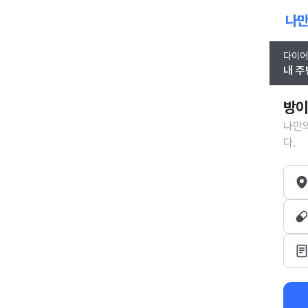
다이어
내 주
방이
나만의
다.