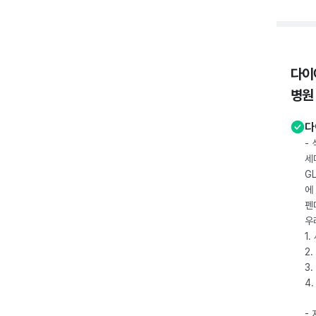
다이
병원
다
-
세
G
에
펜
우
1
2.
3.
4
-