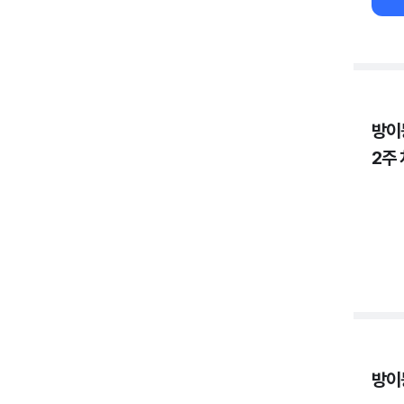
방이
2주
방이동