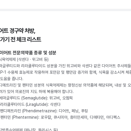
어트 경구약 처방,
 가기 전 체크 리스트
이어트 전문의약품 종류 및 성분
 식욕억제제 (삭센다 · 위고비 등)
마글루티드와 리라클루타이드 성분을 가진 위고비와 삭센다 같은 다이어트 주사제
LP-1 수용체 효능제로 작용하여 포만감 및 팽만감 증가와 함께, 식욕을 감소시켜 체
 도움을 줍니다.
디메트라진 및 펜터민 성분의 식욕억제제는 향정신성 의약품에 해당되며, 내성 및 
려가 있어 의료진의 지도 하에 복용해야 합니다.
. 세마글루티드 (Semaglutide): 위고비, 오젬픽
 리라클루타이드 (Liraglutide): 삭센다
 펜디메트라진 (Phendimetrazine): 디어트, 페닝, 푸링
. 펜터민 (Phentermine): 로우칼, 큐시미아, 휴터민세미, 디에타민, 아디펙스
 지방흡수억제제 (제니칼, 올리시스 등)