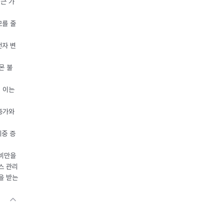
접근 가
모를 줄
전자 변
몬 불
, 이는
 증가와
체중 증
 비만을
스 관리
을 받는