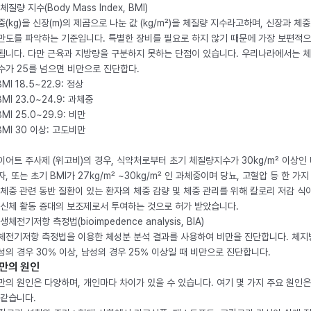
체질량 지수(Body Mass Index, BMI)
중(kg)을 신장(m)의 제곱으로 나눈 값 (kg/m²)을 체질량 지수라고하며, 신장과 체
만도를 파악하는 기준입니다. 특별한 장비를 필요로 하지 않기 때문에 가장 보편적으
됩니다. 다만 근육과 지방량을 구분하지 못하는 단점이 있습니다. 우리나라에서는 
수가 25를 넘으면 비만으로 진단합다.
BMI 18.5~22.9: 정상
BMI 23.0~24.9: 과체중
BMI 25.0~29.9: 비만
 BMI 30 이상: 고도비만
이어트 주사제 (위고비)의 경우, 식약처로부터 초기 체질량지수가 30kg/m² 이상인
자, 또는 초기 BMI가 27kg/m² ~30kg/m² 인 과체중이며 당뇨, 고혈압 등 한 가지
 체중 관련 동반 질환이 있는 환자의 체중 감량 및 체중 관리를 위해 칼로리 저감 식
 신체 활동 증대의 보조제로서 투여하는 것으로 허가 받았습니다.
생체전기저항 측정법(bioimpedence analysis, BIA)
체전기저항 측정법을 이용한 체성분 분석 결과를 사용하여 비만을 진단합니다. 체
성의 경우 30% 이상, 남성의 경우 25% 이상일 때 비만으로 진단합니다.
만의 원인
만의 원인은 다양하며, 개인마다 차이가 있을 수 있습니다. 여기 몇 가지 주요 원인은
 같습니다.