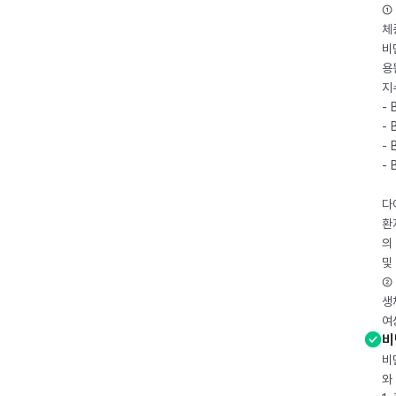
① 
체
비
용
지
- 
- 
- 
-
다
환
의
및
② 
생
여
비
비
와