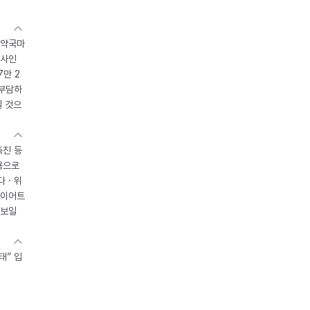
 약국마
조사인
7만 2
 부담하
될 것으
촉진 등
용으로
 · 위
다이어트
 보일
태” 입