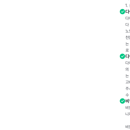
1
다
다
다
노
천
는
로
다
다
의
는
고
주
수
비
비
니
비