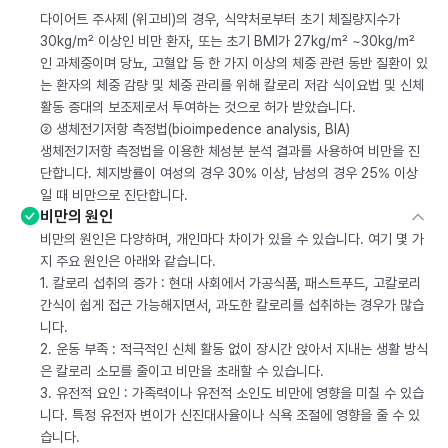
다이어트 주사제 (위고비)의 경우, 식약처로부터 초기 체질량지수가
30kg/m² 이상인 비만 환자, 또는 초기 BMI가 27kg/m² ~30kg/m²
인 과체중이며 당뇨, 고혈압 등 한 가지 이상의 체중 관련 동반 질환이 있
는 환자의 체중 감량 및 체중 관리를 위해 칼로리 저감 식이요법 및 신체
활동 증대의 보조제로서 투여하는 것으로 허가 받았습니다.
② 생체전기저항 측정법(bioimpedence analysis, BIA)
생체전기저항 측정법을 이용한 체성분 분석 결과를 사용하여 비만을 진
단합니다. 체지방률이 여성의 경우 30% 이상, 남성의 경우 25% 이상
일 때 비만으로 진단합니다.
비만의 원인
비만의 원인은 다양하며, 개인마다 차이가 있을 수 있습니다. 여기 몇 가
지 주요 원인은 아래와 같습니다.
1. 칼로리 섭취의 증가 : 현대 사회에서 가공식품, 패스트푸드, 고칼로리
간식이 쉽게 접근 가능해지면서, 과도한 칼로리를 섭취하는 경우가 많습
니다.
2. 운동 부족 : 적극적인 신체 활동 없이 장시간 앉아서 지내는 생활 방식
은 칼로리 소모를 줄이고 비만을 초래할 수 있습니다.
3. 유전적 요인 : 가족력이나 유전적 소인도 비만에 영향을 미칠 수 있습
니다. 특정 유전자 변이가 신진대사율이나 식욕 조절에 영향을 줄 수 있
습니다.