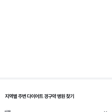
3분 꿀팁 ㆍ #비만 #마운자로 #위고비
위고비 처방, 비대면이 막힌 이유와 대면 진료로 받는
법
3분 꿀팁 ㆍ #비만 #위고비
삭센다와 위고비의 차이, 성분·효과·투여법 비교
3분 꿀팁 ㆍ #비만 #위고비 #삭센다
지역별 주변
다이어트 경구약
병원 찾기
서울