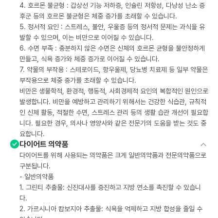
4. 호르몬 불균형 : 갑상선 기능 저하증, 인슐린 저항성, 다낭성 난소 증
후군 등의 호르몬 불균형은 체중 증가를 초래할 수 있습니다.
5. 정서적 요인 : 스트레스, 불안, 우울증 등의 정서적 문제는 과식을 유
발할 수 있으며, 이는 비만으로 이어질 수 있습니다.
6. 수면 부족 : 충분하지 않은 수면은 신체의 호르몬 균형을 불안정하게
만들고, 식욕 증가와 체중 증가로 이어질 수 있습니다.
7. 약물의 부작용 : 스테로이드, 항우울제, 당뇨병 치료제 등 일부 약물은
부작용으로 체중 증가를 초래할 수 있습니다.
비만은 생물학적, 환경적, 행동적, 사회경제적 요인의 복합적인 원인으로
발생합니다. 비만을 예방하고 관리하기 위해서는 건강한 식습관, 규칙적
인 신체 활동, 적절한 수면, 스트레스 관리 등의 생활 습관 개선이 필요합
니다. 필요한 경우, 의사나 영양사와 같은 전문가의 도움을 받는 것도 중
요합니다.
다이어트 의약품
다이어트를 위해 사용되는 의약품은 크게 일반의약품과 전문의약품으로
구분됩니다.
- 일반의약품
1. 그린티 추출물: 신진대사를 증진하고 지방 연소를 촉진할 수 있습니
다.
2. 가르시니아 캄보지아 추출물: 식욕을 억제하고 지방 합성을 줄일 수