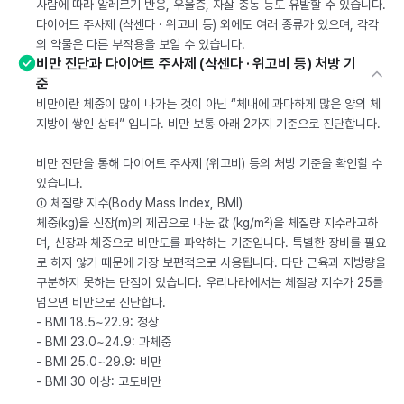
사람에 따라 알레르기 반응, 우울증, 자살 충동 등도 유발할 수 있습니다.
다이어트 주사제 (삭센다 · 위고비 등) 외에도 여러 종류가 있으며, 각각
의 약물은 다른 부작용을 보일 수 있습니다.
비만 진단과 다이어트 주사제 (삭센다 · 위고비 등) 처방 기
준
비만이란 체중이 많이 나가는 것이 아닌 “체내에 과다하게 많은 양의 체
지방이 쌓인 상태” 입니다. 비만 보통 아래 2가지 기준으로 진단합니다.
비만 진단을 통해 다이어트 주사제 (위고비) 등의 처방 기준을 확인할 수
있습니다.
① 체질량 지수(Body Mass Index, BMI)
체중(kg)을 신장(m)의 제곱으로 나눈 값 (kg/m²)을 체질량 지수라고하
며, 신장과 체중으로 비만도를 파악하는 기준입니다. 특별한 장비를 필요
로 하지 않기 때문에 가장 보편적으로 사용됩니다. 다만 근육과 지방량을
구분하지 못하는 단점이 있습니다. 우리나라에서는 체질량 지수가 25를
넘으면 비만으로 진단합다.
- BMI 18.5~22.9: 정상
- BMI 23.0~24.9: 과체중
- BMI 25.0~29.9: 비만
- BMI 30 이상: 고도비만