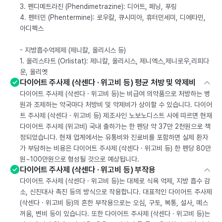
3. 펜디메트라진 (Phendimetrazine): 디어트, 페닝, 푸링
4. 펜터민 (Phentermine): 로우칼, 큐시미아, 휴터민세미, 디에타민,
아디펙스
- 지방흡수억제제 (제니칼, 올리시스 등)
1. 올리스타트 (Orlistat): 제니칼, 올리시스, 제니엑스,제니로우,리피다
운, 올리엣
다이어트 주사제 (삭센다 · 위고비 등) 평균 처방 및 약제비
다이어트 주사제 (삭센다 · 위고비 등)는 비급여 의약품으로 처방하는 병
원과 조제하는 약국마다 처방비 및 약제비가 상이할 수 있습니다. 다이어
트 주사제 (삭센다 · 위고비 등) 제조사인 노보노디스트 사에 따르면 현재
다이어트 주사제 (위고비) 국내 출하가는 한 펜당 약 37만 2천원으로 책
정되었습니다. 현재 업계에서는 유통비와 진료비를 포함하면 실제 환자
가 부담하는 비용은 다이어트 주사제 (삭센다 · 위고비 등) 한 펜당 80만
원~100만원으로 형성될 것으로 예상됩니다.
다이어트 주사제 (삭센다 · 위고비 등) 부작용
다이어트 주사제 (삭센다 · 위고비 등)는 대체로 식욕 억제, 지방 흡수 감
소, 신진대사 촉진 등의 방식으로 작용합니다. 대표적인 다이어트 주사제
(삭센다 · 위고비 등)의 흔한 부작용으로는 오심, 구토, 복통, 설사, 메스
꺼움, 변비 등이 있습니다. 또한 다이어트 주사제 (삭센다 · 위고비 등)는