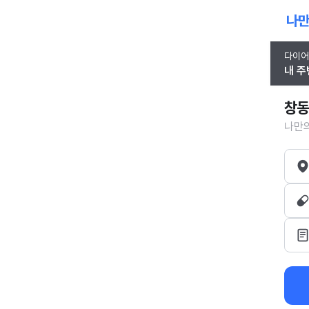
다이어
내 주
창동
나만의