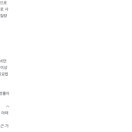
중으로
로 사
체질량
 비만
 이상
이요법
지방률이
 아래
접근 가