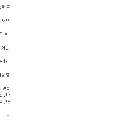
모를 줄
전자 변
몬 불
, 이는
 증가와
체중 증
 비만을
스 관리
을 받는