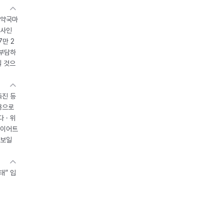
 약국마
조사인
7만 2
 부담하
될 것으
촉진 등
용으로
 · 위
다이어트
 보일
태” 입