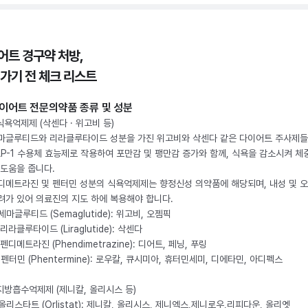
어트 경구약 처방,
 가기 전 체크 리스트
이어트 전문의약품 종류 및 성분
 식욕억제제 (삭센다 · 위고비 등)
마글루티드와 리라클루타이드 성분을 가진 위고비와 삭센다 같은 다이어트 주사제
LP-1 수용체 효능제로 작용하여 포만감 및 팽만감 증가와 함께, 식욕을 감소시켜 체
 도움을 줍니다.
디메트라진 및 펜터민 성분의 식욕억제제는 향정신성 의약품에 해당되며, 내성 및 
려가 있어 의료진의 지도 하에 복용해야 합니다.
. 세마글루티드 (Semaglutide): 위고비, 오젬픽
 리라클루타이드 (Liraglutide): 삭센다
 펜디메트라진 (Phendimetrazine): 디어트, 페닝, 푸링
. 펜터민 (Phentermine): 로우칼, 큐시미아, 휴터민세미, 디에타민, 아디펙스
 지방흡수억제제 (제니칼, 올리시스 등)
. 올리스타트 (Orlistat): 제니칼, 올리시스, 제니엑스,제니로우,리피다운, 올리엣