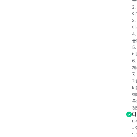
능
2
이
3
이
4
균
5
비
6
체
7
가
비
예
등
것
다
다
-
1