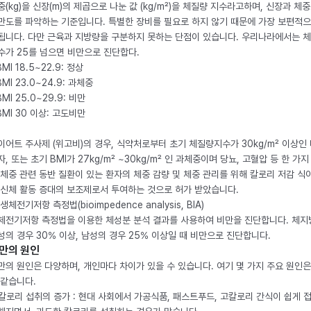
중(kg)을 신장(m)의 제곱으로 나눈 값 (kg/m²)을 체질량 지수라고하며, 신장과 체
만도를 파악하는 기준입니다. 특별한 장비를 필요로 하지 않기 때문에 가장 보편적으
됩니다. 다만 근육과 지방량을 구분하지 못하는 단점이 있습니다. 우리나라에서는 
수가 25를 넘으면 비만으로 진단합다.
BMI 18.5~22.9: 정상
BMI 23.0~24.9: 과체중
BMI 25.0~29.9: 비만
 BMI 30 이상: 고도비만
이어트 주사제 (위고비)의 경우, 식약처로부터 초기 체질량지수가 30kg/m² 이상인
자, 또는 초기 BMI가 27kg/m² ~30kg/m² 인 과체중이며 당뇨, 고혈압 등 한 가지
 체중 관련 동반 질환이 있는 환자의 체중 감량 및 체중 관리를 위해 칼로리 저감 식
 신체 활동 증대의 보조제로서 투여하는 것으로 허가 받았습니다.
생체전기저항 측정법(bioimpedence analysis, BIA)
체전기저항 측정법을 이용한 체성분 분석 결과를 사용하여 비만을 진단합니다. 체
성의 경우 30% 이상, 남성의 경우 25% 이상일 때 비만으로 진단합니다.
만의 원인
만의 원인은 다양하며, 개인마다 차이가 있을 수 있습니다. 여기 몇 가지 주요 원인은
 같습니다.
. 칼로리 섭취의 증가 : 현대 사회에서 가공식품, 패스트푸드, 고칼로리 간식이 쉽게 