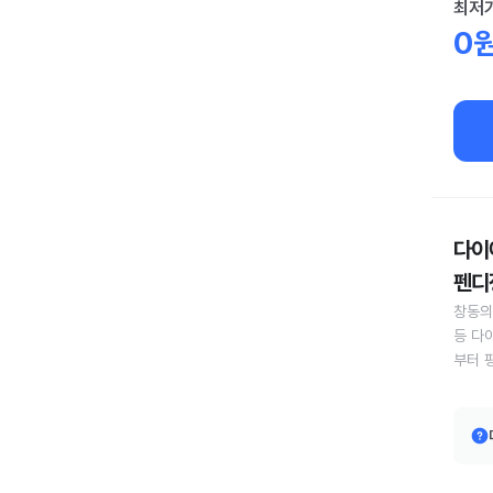
최저
0
다이어
펜디정
창동의
등 다
부터 