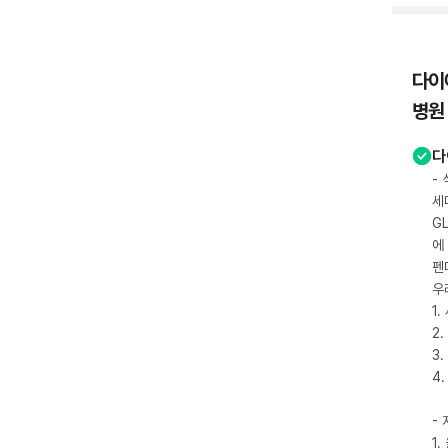
다이
병원
다
-
세
G
에
펜
우
1
2.
3.
4
-
1