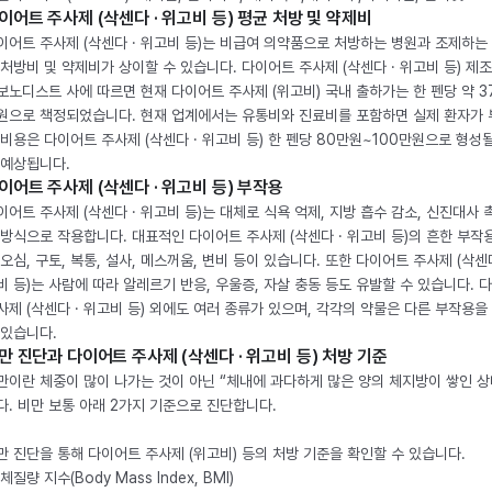
이어트 주사제 (삭센다 · 위고비 등) 평균 처방 및 약제비
이어트 주사제 (삭센다 · 위고비 등)는 비급여 의약품으로 처방하는 병원과 조제하는
 처방비 및 약제비가 상이할 수 있습니다. 다이어트 주사제 (삭센다 · 위고비 등) 제
보노디스트 사에 따르면 현재 다이어트 주사제 (위고비) 국내 출하가는 한 펜당 약 3
원으로 책정되었습니다. 현재 업계에서는 유통비와 진료비를 포함하면 실제 환자가
 비용은 다이어트 주사제 (삭센다 · 위고비 등) 한 펜당 80만원~100만원으로 형성
 예상됩니다.
이어트 주사제 (삭센다 · 위고비 등) 부작용
이어트 주사제 (삭센다 · 위고비 등)는 대체로 식욕 억제, 지방 흡수 감소, 신진대사 
 방식으로 작용합니다. 대표적인 다이어트 주사제 (삭센다 · 위고비 등)의 흔한 부작
 오심, 구토, 복통, 설사, 메스꺼움, 변비 등이 있습니다. 또한 다이어트 주사제 (삭센다
비 등)는 사람에 따라 알레르기 반응, 우울증, 자살 충동 등도 유발할 수 있습니다. 
사제 (삭센다 · 위고비 등) 외에도 여러 종류가 있으며, 각각의 약물은 다른 부작용을
 있습니다.
만 진단과 다이어트 주사제 (삭센다 · 위고비 등) 처방 기준
만이란 체중이 많이 나가는 것이 아닌 “체내에 과다하게 많은 양의 체지방이 쌓인 상
다. 비만 보통 아래 2가지 기준으로 진단합니다.
만 진단을 통해 다이어트 주사제 (위고비) 등의 처방 기준을 확인할 수 있습니다.
체질량 지수(Body Mass Index, BMI)