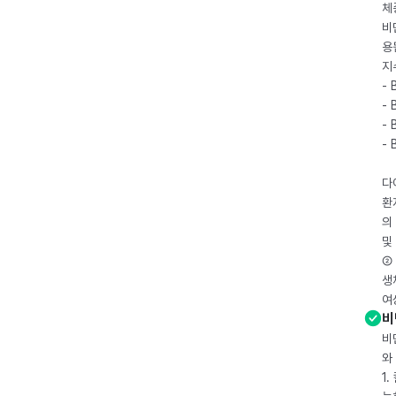
체
비
용
지
- 
- 
- 
-
다
환
의
및
② 
생
여
비
비
와
1