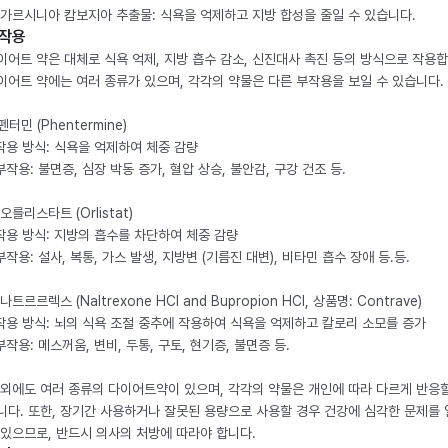
. 가르시니아 캄보지아 추출물: 식욕을 억제하고 지방 합성을 줄일 수 있습니다.
작용
이어트 약은 대체로 식욕 억제, 지방 흡수 감소, 신진대사 촉진 등의 방식으로 작용합
이어트 약에는 여러 종류가 있으며, 각각의 약물은 다른 부작용을 보일 수 있습니다.
 펜터민 (Phentermine)
 작용 방식: 식욕을 억제하여 체중 감량
 부작용: 불면증, 심장 박동 증가, 혈압 상승, 불안감, 구강 건조 등.
 오를리스타트 (Orlistat)
 작용 방식: 지방의 흡수를 차단하여 체중 감량
 부작용: 설사, 복통, 가스 발생, 지방변 (기름진 대변), 비타민 흡수 장애 등.등.
 나트르르렉스 (Naltrexone HCl and Bupropion HCl, 상품명: Contrave)
 작용 방식: 뇌의 식욕 조절 중추에 작용하여 식욕을 억제하고 칼로리 소모를 증가
 부작용: 메스꺼움, 변비, 두통, 구토, 현기증, 불면증 등.
 외에도 여러 종류의 다이어트약이 있으며, 각각의 약물은 개인에 따라 다르게 반응할
니다. 또한, 장기간 사용하거나 잘못된 용량으로 사용할 경우 건강에 심각한 문제를
 있으므로, 반드시 의사의 처방에 따라야 합니다.