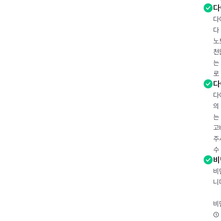
다
다
다
노
천
는
로
다
다
의
는
고
주
수
비
비
니
비
① 