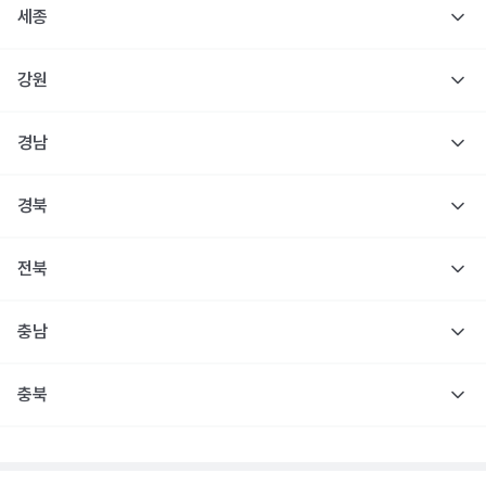
세종
강원
경남
경북
전북
충남
충북