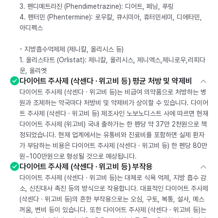
3. 펜디메트라진 (Phendimetrazine): 디어트, 페닝, 푸링
4. 펜터민 (Phentermine): 로우칼, 큐시미아, 휴터민세미, 디에타민,
아디펙스
- 지방흡수억제제 (제니칼, 올리시스 등)
1. 올리스타트 (Orlistat): 제니칼, 올리시스, 제니엑스,제니로우,리피다
운, 올리엣
다이어트 주사제 (삭센다 · 위고비 등) 평균 처방 및 약제비
다이어트 주사제 (삭센다 · 위고비 등)는 비급여 의약품으로 처방하는 병
원과 조제하는 약국마다 처방비 및 약제비가 상이할 수 있습니다. 다이어
트 주사제 (삭센다 · 위고비 등) 제조사인 노보노디스트 사에 따르면 현재
다이어트 주사제 (위고비) 국내 출하가는 한 펜당 약 37만 2천원으로 책
정되었습니다. 현재 업계에서는 유통비와 진료비를 포함하면 실제 환자
가 부담하는 비용은 다이어트 주사제 (삭센다 · 위고비 등) 한 펜당 80만
원~100만원으로 형성될 것으로 예상됩니다.
다이어트 주사제 (삭센다 · 위고비 등) 부작용
다이어트 주사제 (삭센다 · 위고비 등)는 대체로 식욕 억제, 지방 흡수 감
소, 신진대사 촉진 등의 방식으로 작용합니다. 대표적인 다이어트 주사제
(삭센다 · 위고비 등)의 흔한 부작용으로는 오심, 구토, 복통, 설사, 메스
꺼움, 변비 등이 있습니다. 또한 다이어트 주사제 (삭센다 · 위고비 등)는