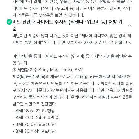
사람에 따라 알레르기 반응, 우울증, 자살 충동 등도 유발할 수 있습니다.
다이어트 주사제 (삭센다 · 위고비 등) 외에도 여러 종류가 있으며, 각각
의 약물은 다른 부작용을 보일 수 있습니다.
비만 진단과 다이어트 주사제 (삭센다 · 위고비 등) 처방 기
준
비만이란 체중이 많이 나가는 것이 아닌 “체내에 과다하게 많은 양의 체
지방이 쌓인 상태” 입니다. 비만 보통 아래 2가지 기준으로 진단합니다.
비만 진단을 통해 다이어트 주사제 (위고비) 등의 처방 기준을 확인할 수
있습니다.
① 체질량 지수(Body Mass Index, BMI)
체중(kg)을 신장(m)의 제곱으로 나눈 값 (kg/m²)을 체질량 지수라고하
며, 신장과 체중으로 비만도를 파악하는 기준입니다. 특별한 장비를 필요
로 하지 않기 때문에 가장 보편적으로 사용됩니다. 다만 근육과 지방량을
구분하지 못하는 단점이 있습니다. 우리나라에서는 체질량 지수가 25를
넘으면 비만으로 진단합다.
- BMI 18.5~22.9: 정상
- BMI 23.0~24.9: 과체중
- BMI 25.0~29.9: 비만
- BMI 30 이상: 고도비만