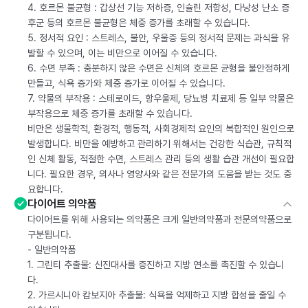
4. 호르몬 불균형 : 갑상선 기능 저하증, 인슐린 저항성, 다낭성 난소 증
후군 등의 호르몬 불균형은 체중 증가를 초래할 수 있습니다.
5. 정서적 요인 : 스트레스, 불안, 우울증 등의 정서적 문제는 과식을 유
발할 수 있으며, 이는 비만으로 이어질 수 있습니다.
6. 수면 부족 : 충분하지 않은 수면은 신체의 호르몬 균형을 불안정하게
만들고, 식욕 증가와 체중 증가로 이어질 수 있습니다.
7. 약물의 부작용 : 스테로이드, 항우울제, 당뇨병 치료제 등 일부 약물은
부작용으로 체중 증가를 초래할 수 있습니다.
비만은 생물학적, 환경적, 행동적, 사회경제적 요인의 복합적인 원인으로
발생합니다. 비만을 예방하고 관리하기 위해서는 건강한 식습관, 규칙적
인 신체 활동, 적절한 수면, 스트레스 관리 등의 생활 습관 개선이 필요합
니다. 필요한 경우, 의사나 영양사와 같은 전문가의 도움을 받는 것도 중
요합니다.
다이어트 의약품
다이어트를 위해 사용되는 의약품은 크게 일반의약품과 전문의약품으로
구분됩니다.
- 일반의약품
1. 그린티 추출물: 신진대사를 증진하고 지방 연소를 촉진할 수 있습니
다.
2. 가르시니아 캄보지아 추출물: 식욕을 억제하고 지방 합성을 줄일 수