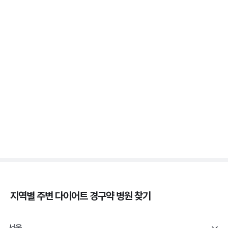
3분 꿀팁 ㆍ #비만 #마운자로 #위고비
위고비 처방, 비대면이 막힌 이유와 대면 진료로 받는
법
3분 꿀팁 ㆍ #비만 #위고비
삭센다와 위고비의 차이, 성분·효과·투여법 비교
3분 꿀팁 ㆍ #비만 #위고비 #삭센다
지역별 주변
다이어트 경구약
병원 찾기
서울