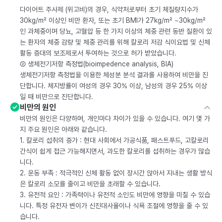
다이어트 주사제 (위고비)의 경우, 식약처로부터 초기 체질량지수가
30kg/m² 이상인 비만 환자, 또는 초기 BMI가 27kg/m² ~30kg/m²
인 과체중이며 당뇨, 고혈압 등 한 가지 이상의 체중 관련 동반 질환이 있
는 환자의 체중 감량 및 체중 관리를 위해 칼로리 저감 식이요법 및 신체
활동 증대의 보조제로서 투여하는 것으로 허가 받았습니다.
② 생체전기저항 측정법(bioimpedence analysis, BIA)
생체전기저항 측정법을 이용한 체성분 분석 결과를 사용하여 비만을 진
단합니다. 체지방률이 여성의 경우 30% 이상, 남성의 경우 25% 이상
일 때 비만으로 진단합니다.
비만의 원인
비만의 원인은 다양하며, 개인마다 차이가 있을 수 있습니다. 여기 몇 가
지 주요 원인은 아래와 같습니다.
1. 칼로리 섭취의 증가 : 현대 사회에서 가공식품, 패스트푸드, 고칼로리
간식이 쉽게 접근 가능해지면서, 과도한 칼로리를 섭취하는 경우가 많습
니다.
2. 운동 부족 : 적극적인 신체 활동 없이 장시간 앉아서 지내는 생활 방식
은 칼로리 소모를 줄이고 비만을 초래할 수 있습니다.
3. 유전적 요인 : 가족력이나 유전적 소인도 비만에 영향을 미칠 수 있습
니다. 특정 유전자 변이가 신진대사율이나 식욕 조절에 영향을 줄 수 있
습니다.