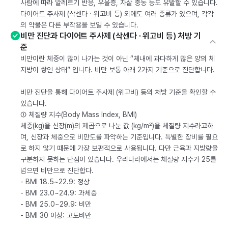
사람에 따라 알레르기 반응, 우울증, 자살 충동 등도 유발할 수 있습니다.
다이어트 주사제 (삭센다 · 위고비 등) 외에도 여러 종류가 있으며, 각각
의 약물은 다른 부작용을 보일 수 있습니다.
비만 진단과 다이어트 주사제 (삭센다 · 위고비 등) 처방 기
준
비만이란 체중이 많이 나가는 것이 아닌 “체내에 과다하게 많은 양의 체
지방이 쌓인 상태” 입니다. 비만 보통 아래 2가지 기준으로 진단합니다.
비만 진단을 통해 다이어트 주사제 (위고비) 등의 처방 기준을 확인할 수
있습니다.
① 체질량 지수(Body Mass Index, BMI)
체중(kg)을 신장(m)의 제곱으로 나눈 값 (kg/m²)을 체질량 지수라고하
며, 신장과 체중으로 비만도를 파악하는 기준입니다. 특별한 장비를 필요
로 하지 않기 때문에 가장 보편적으로 사용됩니다. 다만 근육과 지방량을
구분하지 못하는 단점이 있습니다. 우리나라에서는 체질량 지수가 25를
넘으면 비만으로 진단합다.
- BMI 18.5~22.9: 정상
- BMI 23.0~24.9: 과체중
- BMI 25.0~29.9: 비만
- BMI 30 이상: 고도비만