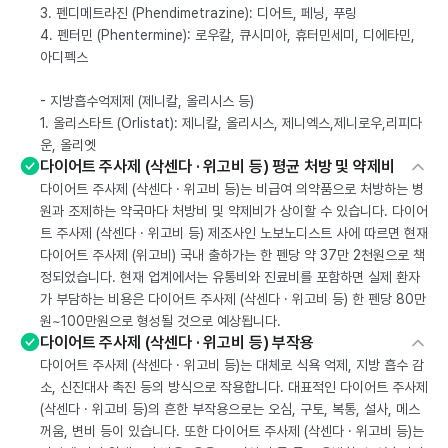
3. 펜디메트라진 (Phendimetrazine): 디어트, 페닝, 푸링
4. 펜터민 (Phentermine): 로우칼, 큐시미아, 휴터민세미, 디에타민,
아디펙스
- 지방흡수억제제 (제니칼, 올리시스 등)
1. 올리스타트 (Orlistat): 제니칼, 올리시스, 제니엑스,제니로우,리피다
운, 올리엣
다이어트 주사제 (삭센다 · 위고비 등) 평균 처방 및 약제비
다이어트 주사제 (삭센다 · 위고비 등)는 비급여 의약품으로 처방하는 병
원과 조제하는 약국마다 처방비 및 약제비가 상이할 수 있습니다. 다이어
트 주사제 (삭센다 · 위고비 등) 제조사인 노보노디스트 사에 따르면 현재
다이어트 주사제 (위고비) 국내 출하가는 한 펜당 약 37만 2천원으로 책
정되었습니다. 현재 업계에서는 유통비와 진료비를 포함하면 실제 환자
가 부담하는 비용은 다이어트 주사제 (삭센다 · 위고비 등) 한 펜당 80만
원~100만원으로 형성될 것으로 예상됩니다.
다이어트 주사제 (삭센다 · 위고비 등) 부작용
다이어트 주사제 (삭센다 · 위고비 등)는 대체로 식욕 억제, 지방 흡수 감
소, 신진대사 촉진 등의 방식으로 작용합니다. 대표적인 다이어트 주사제
(삭센다 · 위고비 등)의 흔한 부작용으로는 오심, 구토, 복통, 설사, 메스
꺼움, 변비 등이 있습니다. 또한 다이어트 주사제 (삭센다 · 위고비 등)는