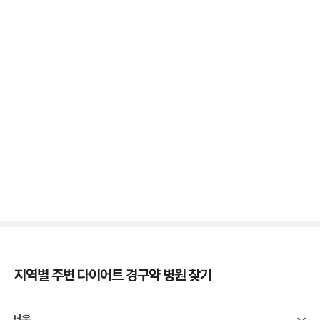
3분 꿀팁 ㆍ #비만 #마운자로 #위고비
위고비 처방, 비대면이 막힌 이유와 대면 진료로 받는
법
3분 꿀팁 ㆍ #비만 #위고비
삭센다와 위고비의 차이, 성분·효과·투여법 비교
3분 꿀팁 ㆍ #비만 #위고비 #삭센다
지역별 주변
다이어트 경구약
병원 찾기
서울