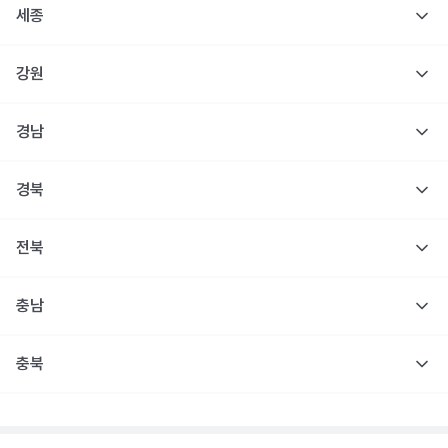
세종
강원
경남
경북
전북
충남
충북