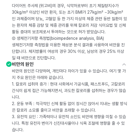
다이어트 주사제 (위고비)의 경우, 식약처로부터 초기 체질량지수가
30kg/m² 이상인 비만 환자, 또는 초기 BMI가 27kg/m² ~30kg/m²
인 과체중이며 당뇨, 고혈압 등 한 가지 이상의 체중 관련 동반 질환이 있
는 환자의 체중 감량 및 체중 관리를 위해 칼로리 저감 식이요법 및 신체
활동 증대의 보조제로서 투여하는 것으로 허가 받았습니다.
② 생체전기저항 측정법(bioimpedence analysis, BIA)
생체전기저항 측정법을 이용한 체성분 분석 결과를 사용하여 비만을 진
단합니다. 체지방률이 여성의 경우 30% 이상, 남성의 경우 25% 이상
일 때 비만으로 진단합니다.
비만의 원인
비만의 원인은 다양하며, 개인마다 차이가 있을 수 있습니다. 여기 몇 가
지 주요 원인은 아래와 같습니다.
1. 칼로리 섭취의 증가 : 현대 사회에서 가공식품, 패스트푸드, 고칼로리
간식이 쉽게 접근 가능해지면서, 과도한 칼로리를 섭취하는 경우가 많습
니다.
2. 운동 부족 : 적극적인 신체 활동 없이 장시간 앉아서 지내는 생활 방식
은 칼로리 소모를 줄이고 비만을 초래할 수 있습니다.
3. 유전적 요인 : 가족력이나 유전적 소인도 비만에 영향을 미칠 수 있습
니다. 특정 유전자 변이가 신진대사율이나 식욕 조절에 영향을 줄 수 있
습니다.