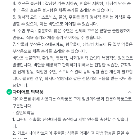
4. 호르몬 불균형 : 갑상선 기능 저하증, 인슐린 저항성, 다낭성 난소 증
후군 등의 호르몬 불균형은 체중 증가를 초래할 수 있습니다.
5. 정서적 요인 : 스트레스, 불안, 우울증 등의 정서적 문제는 과식을 유
발할 수 있으며, 이는 비만으로 이어질 수 있습니다.
6. 수면 부족 : 충분하지 않은 수면은 신체의 호르몬 균형을 불안정하게
만들고, 식욕 증가와 체중 증가로 이어질 수 있습니다.
7. 약물의 부작용 : 스테로이드, 항우울제, 당뇨병 치료제 등 일부 약물은
부작용으로 체중 증가를 초래할 수 있습니다.
비만은 생물학적, 환경적, 행동적, 사회경제적 요인의 복합적인 원인으로
발생합니다. 비만을 예방하고 관리하기 위해서는 건강한 식습관, 규칙적
인 신체 활동, 적절한 수면, 스트레스 관리 등의 생활 습관 개선이 필요합
니다. 필요한 경우, 의사나 영양사와 같은 전문가의 도움을 받는 것도 중
요합니다.
다이어트 의약품
다이어트를 위해 사용되는 의약품은 크게 일반의약품과 전문의약품으로
구분됩니다.
- 일반의약품
1. 그린티 추출물: 신진대사를 증진하고 지방 연소를 촉진할 수 있습니
다.
2. 가르시니아 캄보지아 추출물: 식욕을 억제하고 지방 합성을 줄일 수