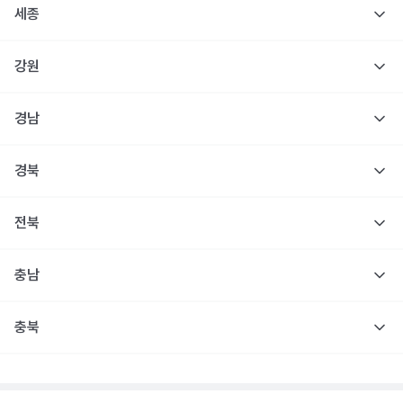
세종
강원
경남
경북
전북
충남
충북