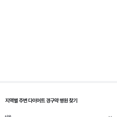
3분 꿀팁 ㆍ #비만 #마운자로 #위고비
위고비 처방, 비대면이 막힌 이유와 대면 진료로 받는
법
3분 꿀팁 ㆍ #비만 #위고비
삭센다와 위고비의 차이, 성분·효과·투여법 비교
3분 꿀팁 ㆍ #비만 #위고비 #삭센다
지역별 주변
다이어트 경구약
병원 찾기
서울