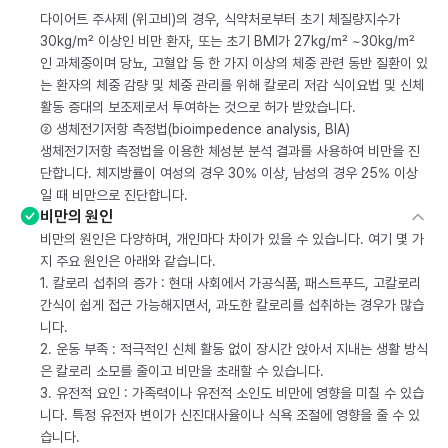
다이어트 주사제 (위고비)의 경우, 식약처로부터 초기 체질량지수가
30kg/m² 이상인 비만 환자, 또는 초기 BMI가 27kg/m² ~30kg/m²
인 과체중이며 당뇨, 고혈압 등 한 가지 이상의 체중 관련 동반 질환이 있
는 환자의 체중 감량 및 체중 관리를 위해 칼로리 저감 식이요법 및 신체
활동 증대의 보조제로서 투여하는 것으로 허가 받았습니다.
② 생체전기저항 측정법(bioimpedence analysis, BIA)
생체전기저항 측정법을 이용한 체성분 분석 결과를 사용하여 비만을 진
단합니다. 체지방률이 여성의 경우 30% 이상, 남성의 경우 25% 이상
일 때 비만으로 진단합니다.
비만의 원인
비만의 원인은 다양하며, 개인마다 차이가 있을 수 있습니다. 여기 몇 가
지 주요 원인은 아래와 같습니다.
1. 칼로리 섭취의 증가 : 현대 사회에서 가공식품, 패스트푸드, 고칼로리
간식이 쉽게 접근 가능해지면서, 과도한 칼로리를 섭취하는 경우가 많습
니다.
2. 운동 부족 : 적극적인 신체 활동 없이 장시간 앉아서 지내는 생활 방식
은 칼로리 소모를 줄이고 비만을 초래할 수 있습니다.
3. 유전적 요인 : 가족력이나 유전적 소인도 비만에 영향을 미칠 수 있습
니다. 특정 유전자 변이가 신진대사율이나 식욕 조절에 영향을 줄 수 있
습니다.