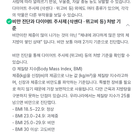
사람에 따라 알레르기 반응, 우울증, 자살 충동 등도 유발할 수 있습니다.
다이어트 주사제 (삭센다 · 위고비 등) 외에도 여러 종류가 있으며, 각각
의 약물은 다른 부작용을 보일 수 있습니다.
비만 진단과 다이어트 주사제 (삭센다 · 위고비 등) 처방 기
준
비만이란 체중이 많이 나가는 것이 아닌 “체내에 과다하게 많은 양의 체
지방이 쌓인 상태” 입니다. 비만 보통 아래 2가지 기준으로 진단합니다.
비만 진단을 통해 다이어트 주사제 (위고비) 등의 처방 기준을 확인할 수
있습니다.
① 체질량 지수(Body Mass Index, BMI)
체중(kg)을 신장(m)의 제곱으로 나눈 값 (kg/m²)을 체질량 지수라고하
며, 신장과 체중으로 비만도를 파악하는 기준입니다. 특별한 장비를 필요
로 하지 않기 때문에 가장 보편적으로 사용됩니다. 다만 근육과 지방량을
구분하지 못하는 단점이 있습니다. 우리나라에서는 체질량 지수가 25를
넘으면 비만으로 진단합다.
- BMI 18.5~22.9: 정상
- BMI 23.0~24.9: 과체중
- BMI 25.0~29.9: 비만
- BMI 30 이상: 고도비만