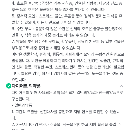
4. 호르몬 불균형 : 갑상선 기능 저하증, 인슐린 저항성, 다낭성 난소 증
후군 등의 호르몬 불균형은 체중 증가를 초래할 수 있습니다.
5. 정서적 요인 : 스트레스, 불안, 우울증 등의 정서적 문제는 과식을 유
발할 수 있으며, 이는 비만으로 이어질 수 있습니다.
6. 수면 부족 : 충분하지 않은 수면은 신체의 호르몬 균형을 불안정하게
만들고, 식욕 증가와 체중 증가로 이어질 수 있습니다.
7. 약물의 부작용 : 스테로이드, 항우울제, 당뇨병 치료제 등 일부 약물은
부작용으로 체중 증가를 초래할 수 있습니다.
비만은 생물학적, 환경적, 행동적, 사회경제적 요인의 복합적인 원인으로
발생합니다. 비만을 예방하고 관리하기 위해서는 건강한 식습관, 규칙적
인 신체 활동, 적절한 수면, 스트레스 관리 등의 생활 습관 개선이 필요합
니다. 필요한 경우, 의사나 영양사와 같은 전문가의 도움을 받는 것도 중
요합니다.
다이어트 의약품
다이어트를 위해 사용되는 의약품은 크게 일반의약품과 전문의약품으로
구분됩니다.
- 일반의약품
1. 그린티 추출물: 신진대사를 증진하고 지방 연소를 촉진할 수 있습니
다.
2. 가르시니아 캄보지아 추출물: 식욕을 억제하고 지방 합성을 줄일 수