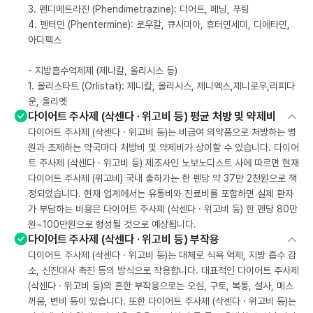
3. 펜디메트라진 (Phendimetrazine): 디어트, 페닝, 푸링
4. 펜터민 (Phentermine): 로우칼, 큐시미아, 휴터민세미, 디에타민,
아디펙스
- 지방흡수억제제 (제니칼, 올리시스 등)
1. 올리스타트 (Orlistat): 제니칼, 올리시스, 제니엑스,제니로우,리피다
운, 올리엣
다이어트 주사제 (삭센다 · 위고비 등) 평균 처방 및 약제비
다이어트 주사제 (삭센다 · 위고비 등)는 비급여 의약품으로 처방하는 병
원과 조제하는 약국마다 처방비 및 약제비가 상이할 수 있습니다. 다이어
트 주사제 (삭센다 · 위고비 등) 제조사인 노보노디스트 사에 따르면 현재
다이어트 주사제 (위고비) 국내 출하가는 한 펜당 약 37만 2천원으로 책
정되었습니다. 현재 업계에서는 유통비와 진료비를 포함하면 실제 환자
가 부담하는 비용은 다이어트 주사제 (삭센다 · 위고비 등) 한 펜당 80만
원~100만원으로 형성될 것으로 예상됩니다.
다이어트 주사제 (삭센다 · 위고비 등) 부작용
다이어트 주사제 (삭센다 · 위고비 등)는 대체로 식욕 억제, 지방 흡수 감
소, 신진대사 촉진 등의 방식으로 작용합니다. 대표적인 다이어트 주사제
(삭센다 · 위고비 등)의 흔한 부작용으로는 오심, 구토, 복통, 설사, 메스
꺼움, 변비 등이 있습니다. 또한 다이어트 주사제 (삭센다 · 위고비 등)는