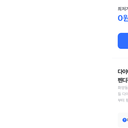
최저
0
다이어
펜디정
화양동
등 다
부터 