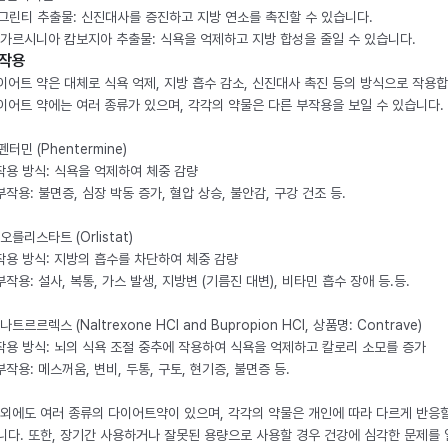
. 그린티 추출물: 신진대사를 증진하고 지방 연소를 촉진할 수 있습니다.
. 가르시니아 캄보지아 추출물: 식욕을 억제하고 지방 합성을 줄일 수 있습니다.
작용
이어트 약은 대체로 식욕 억제, 지방 흡수 감소, 신진대사 촉진 등의 방식으로 작용합
이어트 약에는 여러 종류가 있으며, 각각의 약물은 다른 부작용을 보일 수 있습니다.
 펜터민 (Phentermine)
 작용 방식: 식욕을 억제하여 체중 감량
 부작용: 불면증, 심장 박동 증가, 혈압 상승, 불안감, 구강 건조 등.
 오를리스타트 (Orlistat)
 작용 방식: 지방의 흡수를 차단하여 체중 감량
 부작용: 설사, 복통, 가스 발생, 지방변 (기름진 대변), 비타민 흡수 장애 등.등.
 나트르르렉스 (Naltrexone HCl and Bupropion HCl, 상품명: Contrave)
 작용 방식: 뇌의 식욕 조절 중추에 작용하여 식욕을 억제하고 칼로리 소모를 증가
 부작용: 메스꺼움, 변비, 두통, 구토, 현기증, 불면증 등.
 외에도 여러 종류의 다이어트약이 있으며, 각각의 약물은 개인에 따라 다르게 반응할
니다. 또한, 장기간 사용하거나 잘못된 용량으로 사용할 경우 건강에 심각한 문제를