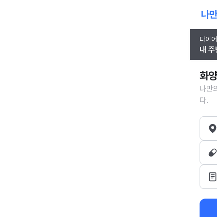
다이어
내 주
화양
나만의
다.