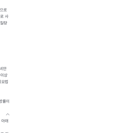
중으로
로 사
체질량
 비만
 이상
이요법
지방률이
 아래