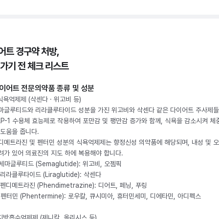
어트 경구약 처방,
 가기 전 체크 리스트
이어트 전문의약품 종류 및 성분
 식욕억제제 (삭센다 · 위고비 등)
마글루티드와 리라클루타이드 성분을 가진 위고비와 삭센다 같은 다이어트 주사제
LP-1 수용체 효능제로 작용하여 포만감 및 팽만감 증가와 함께, 식욕을 감소시켜 체
 도움을 줍니다.
디메트라진 및 펜터민 성분의 식욕억제제는 향정신성 의약품에 해당되며, 내성 및 
려가 있어 의료진의 지도 하에 복용해야 합니다.
. 세마글루티드 (Semaglutide): 위고비, 오젬픽
 리라클루타이드 (Liraglutide): 삭센다
 펜디메트라진 (Phendimetrazine): 디어트, 페닝, 푸링
. 펜터민 (Phentermine): 로우칼, 큐시미아, 휴터민세미, 디에타민, 아디펙스
 지방흡수억제제 (제니칼, 올리시스 등)