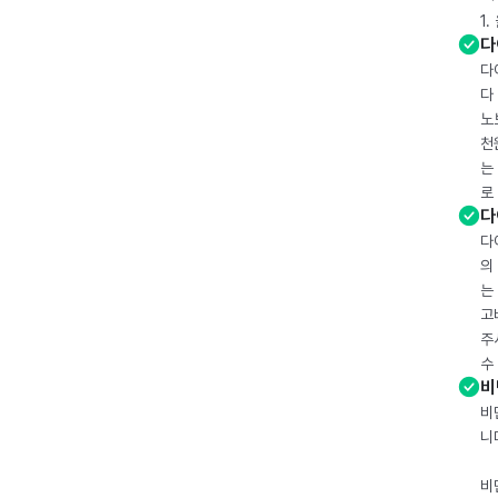
1
다
다
다
노
천
는
로
다
다
의
는
고
주
수
비
비
니
비