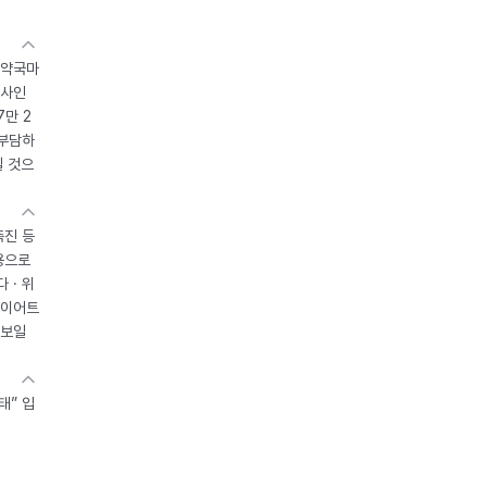
 약국마
조사인
7만 2
 부담하
될 것으
촉진 등
용으로
 · 위
다이어트
 보일
태” 입