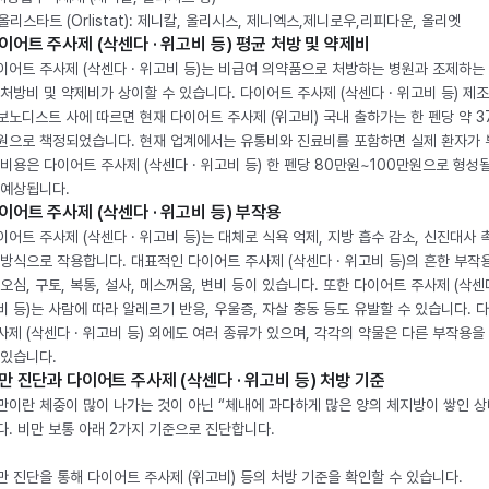
. 올리스타트 (Orlistat): 제니칼, 올리시스, 제니엑스,제니로우,리피다운, 올리엣
이어트 주사제 (삭센다 · 위고비 등) 평균 처방 및 약제비
이어트 주사제 (삭센다 · 위고비 등)는 비급여 의약품으로 처방하는 병원과 조제하는
 처방비 및 약제비가 상이할 수 있습니다. 다이어트 주사제 (삭센다 · 위고비 등) 제
보노디스트 사에 따르면 현재 다이어트 주사제 (위고비) 국내 출하가는 한 펜당 약 3
원으로 책정되었습니다. 현재 업계에서는 유통비와 진료비를 포함하면 실제 환자가
 비용은 다이어트 주사제 (삭센다 · 위고비 등) 한 펜당 80만원~100만원으로 형성
 예상됩니다.
이어트 주사제 (삭센다 · 위고비 등) 부작용
이어트 주사제 (삭센다 · 위고비 등)는 대체로 식욕 억제, 지방 흡수 감소, 신진대사 
 방식으로 작용합니다. 대표적인 다이어트 주사제 (삭센다 · 위고비 등)의 흔한 부작
 오심, 구토, 복통, 설사, 메스꺼움, 변비 등이 있습니다. 또한 다이어트 주사제 (삭센다
비 등)는 사람에 따라 알레르기 반응, 우울증, 자살 충동 등도 유발할 수 있습니다. 
사제 (삭센다 · 위고비 등) 외에도 여러 종류가 있으며, 각각의 약물은 다른 부작용을
 있습니다.
만 진단과 다이어트 주사제 (삭센다 · 위고비 등) 처방 기준
만이란 체중이 많이 나가는 것이 아닌 “체내에 과다하게 많은 양의 체지방이 쌓인 상
다. 비만 보통 아래 2가지 기준으로 진단합니다.
만 진단을 통해 다이어트 주사제 (위고비) 등의 처방 기준을 확인할 수 있습니다.