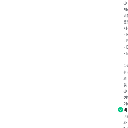
① 
체
비
용
지
- 
- 
- 
-
다
환
의
및
② 
생
여
비
비
와