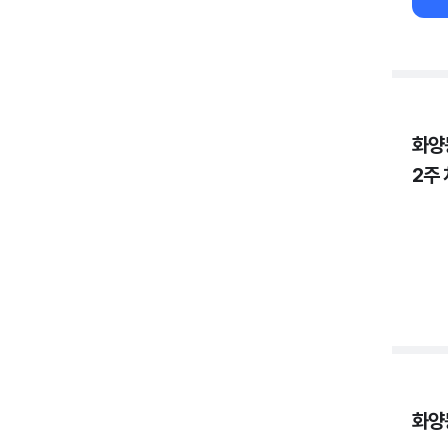
화양
2주
화양동