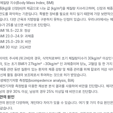
체질량 지수(Body Mass Index, BMI)
중(kg)을 신장(m)의 제곱으로 나눈 값 (kg/m²)을 체질량 지수라고하며, 신장과 체
만도를 파악하는 기준입니다. 특별한 장비를 필요로 하지 않기 때문에 가장 보편적으
됩니다. 다만 근육과 지방량을 구분하지 못하는 단점이 있습니다. 우리나라에서는 
수가 25를 넘으면 비만으로 진단합다.
BMI 18.5~22.9: 정상
BMI 23.0~24.9: 과체중
BMI 25.0~29.9: 비만
 BMI 30 이상: 고도비만
이어트 주사제 (위고비)의 경우, 식약처로부터 초기 체질량지수가 30kg/m² 이상인
자, 또는 초기 BMI가 27kg/m² ~30kg/m² 인 과체중이며 당뇨, 고혈압 등 한 가지
 체중 관련 동반 질환이 있는 환자의 체중 감량 및 체중 관리를 위해 칼로리 저감 식
 신체 활동 증대의 보조제로서 투여하는 것으로 허가 받았습니다.
생체전기저항 측정법(bioimpedence analysis, BIA)
체전기저항 측정법을 이용한 체성분 분석 결과를 사용하여 비만을 진단합니다. 체
성의 경우 30% 이상, 남성의 경우 25% 이상일 때 비만으로 진단합니다.
만의 원인
만의 원인은 다양하며, 개인마다 차이가 있을 수 있습니다. 여기 몇 가지 주요 원인은
 같습니다.