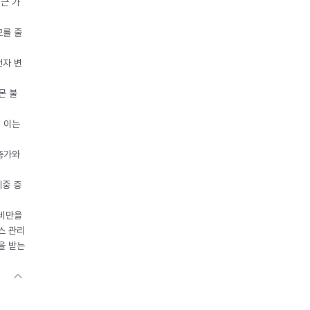
접근 가
모를 줄
전자 변
몬 불
, 이는
 증가와
체중 증
 비만을
스 관리
을 받는