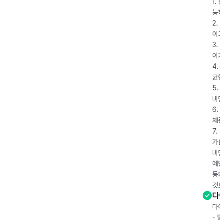
1
능
2
이
3
이
4
균
5
비
6
체
7
가
비
예
등
것
다
다
-