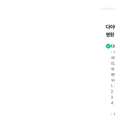
다이
병원
다
-
세
G
에
펜
우
1
2.
3.
4
-