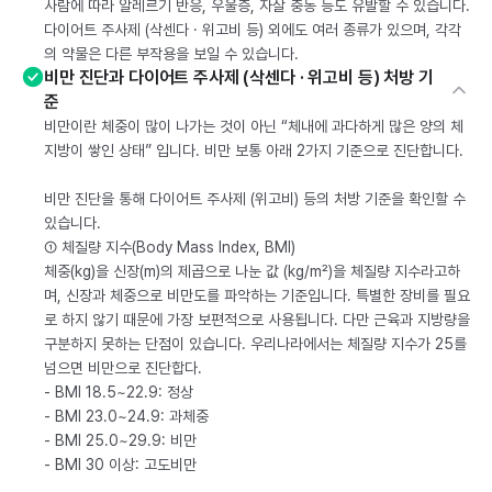
사람에 따라 알레르기 반응, 우울증, 자살 충동 등도 유발할 수 있습니다.
다이어트 주사제 (삭센다 · 위고비 등) 외에도 여러 종류가 있으며, 각각
의 약물은 다른 부작용을 보일 수 있습니다.
비만 진단과 다이어트 주사제 (삭센다 · 위고비 등) 처방 기
준
비만이란 체중이 많이 나가는 것이 아닌 “체내에 과다하게 많은 양의 체
지방이 쌓인 상태” 입니다. 비만 보통 아래 2가지 기준으로 진단합니다.
비만 진단을 통해 다이어트 주사제 (위고비) 등의 처방 기준을 확인할 수
있습니다.
① 체질량 지수(Body Mass Index, BMI)
체중(kg)을 신장(m)의 제곱으로 나눈 값 (kg/m²)을 체질량 지수라고하
며, 신장과 체중으로 비만도를 파악하는 기준입니다. 특별한 장비를 필요
로 하지 않기 때문에 가장 보편적으로 사용됩니다. 다만 근육과 지방량을
구분하지 못하는 단점이 있습니다. 우리나라에서는 체질량 지수가 25를
넘으면 비만으로 진단합다.
- BMI 18.5~22.9: 정상
- BMI 23.0~24.9: 과체중
- BMI 25.0~29.9: 비만
- BMI 30 이상: 고도비만