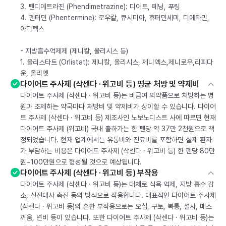
3. 펜디메트라진 (Phendimetrazine): 디어트, 페닝, 푸링
4. 펜터민 (Phentermine): 로우칼, 큐시미아, 휴터민세미, 디에타민,
아디펙스
- 지방흡수억제제 (제니칼, 올리시스 등)
1. 올리스타트 (Orlistat): 제니칼, 올리시스, 제니엑스,제니로우,리피다
운, 올리엣
다이어트 주사제 (삭센다 · 위고비 등) 평균 처방 및 약제비
다이어트 주사제 (삭센다 · 위고비 등)는 비급여 의약품으로 처방하는 병
원과 조제하는 약국마다 처방비 및 약제비가 상이할 수 있습니다. 다이어
트 주사제 (삭센다 · 위고비 등) 제조사인 노보노디스트 사에 따르면 현재
다이어트 주사제 (위고비) 국내 출하가는 한 펜당 약 37만 2천원으로 책
정되었습니다. 현재 업계에서는 유통비와 진료비를 포함하면 실제 환자
가 부담하는 비용은 다이어트 주사제 (삭센다 · 위고비 등) 한 펜당 80만
원~100만원으로 형성될 것으로 예상됩니다.
다이어트 주사제 (삭센다 · 위고비 등) 부작용
다이어트 주사제 (삭센다 · 위고비 등)는 대체로 식욕 억제, 지방 흡수 감
소, 신진대사 촉진 등의 방식으로 작용합니다. 대표적인 다이어트 주사제
(삭센다 · 위고비 등)의 흔한 부작용으로는 오심, 구토, 복통, 설사, 메스
꺼움, 변비 등이 있습니다. 또한 다이어트 주사제 (삭센다 · 위고비 등)는