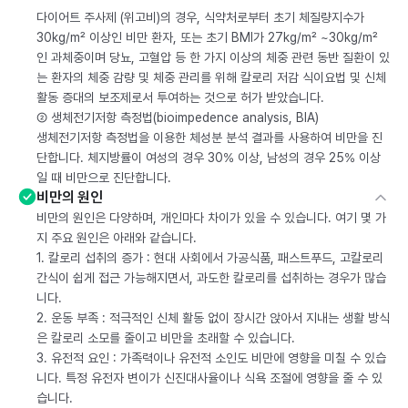
다이어트 주사제 (위고비)의 경우, 식약처로부터 초기 체질량지수가
30kg/m² 이상인 비만 환자, 또는 초기 BMI가 27kg/m² ~30kg/m²
인 과체중이며 당뇨, 고혈압 등 한 가지 이상의 체중 관련 동반 질환이 있
는 환자의 체중 감량 및 체중 관리를 위해 칼로리 저감 식이요법 및 신체
활동 증대의 보조제로서 투여하는 것으로 허가 받았습니다.
② 생체전기저항 측정법(bioimpedence analysis, BIA)
생체전기저항 측정법을 이용한 체성분 분석 결과를 사용하여 비만을 진
단합니다. 체지방률이 여성의 경우 30% 이상, 남성의 경우 25% 이상
일 때 비만으로 진단합니다.
비만의 원인
비만의 원인은 다양하며, 개인마다 차이가 있을 수 있습니다. 여기 몇 가
지 주요 원인은 아래와 같습니다.
1. 칼로리 섭취의 증가 : 현대 사회에서 가공식품, 패스트푸드, 고칼로리
간식이 쉽게 접근 가능해지면서, 과도한 칼로리를 섭취하는 경우가 많습
니다.
2. 운동 부족 : 적극적인 신체 활동 없이 장시간 앉아서 지내는 생활 방식
은 칼로리 소모를 줄이고 비만을 초래할 수 있습니다.
3. 유전적 요인 : 가족력이나 유전적 소인도 비만에 영향을 미칠 수 있습
니다. 특정 유전자 변이가 신진대사율이나 식욕 조절에 영향을 줄 수 있
습니다.