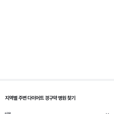
3분 꿀팁 ㆍ #비만 #마운자로 #위고비
위고비 처방, 비대면이 막힌 이유와 대면 진료로 받는
법
3분 꿀팁 ㆍ #비만 #위고비
삭센다와 위고비의 차이, 성분·효과·투여법 비교
3분 꿀팁 ㆍ #비만 #위고비 #삭센다
지역별 주변
다이어트 경구약
병원 찾기
서울