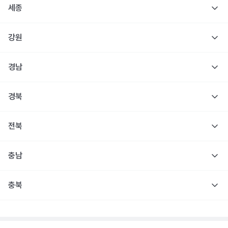
세종
강원
경남
경북
전북
충남
충북