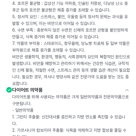
4. 호르몬 불균형 : 갑상선 기능 저하증, 인슐린 저항성, 다낭성 난소 증
후군 등의 호르몬 불균형은 체중 증가를 초래할 수 있습니다.
5. 정서적 요인 : 스트레스, 불안, 우울증 등의 정서적 문제는 과식을 유
발할 수 있으며, 이는 비만으로 이어질 수 있습니다.
6. 수면 부족 : 충분하지 않은 수면은 신체의 호르몬 균형을 불안정하게
만들고, 식욕 증가와 체중 증가로 이어질 수 있습니다.
7. 약물의 부작용 : 스테로이드, 항우울제, 당뇨병 치료제 등 일부 약물은
부작용으로 체중 증가를 초래할 수 있습니다.
비만은 생물학적, 환경적, 행동적, 사회경제적 요인의 복합적인 원인으로
발생합니다. 비만을 예방하고 관리하기 위해서는 건강한 식습관, 규칙적
인 신체 활동, 적절한 수면, 스트레스 관리 등의 생활 습관 개선이 필요합
니다. 필요한 경우, 의사나 영양사와 같은 전문가의 도움을 받는 것도 중
요합니다.
다이어트 의약품
다이어트를 위해 사용되는 의약품은 크게 일반의약품과 전문의약품으로
구분됩니다.
- 일반의약품
1. 그린티 추출물: 신진대사를 증진하고 지방 연소를 촉진할 수 있습니
다.
2. 가르시니아 캄보지아 추출물: 식욕을 억제하고 지방 합성을 줄일 수