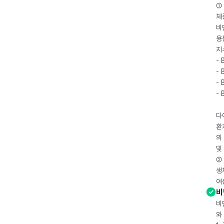
① 
체
비
용
지
- 
- 
- 
-
다
환
의
및
② 
생
여
비
비
와