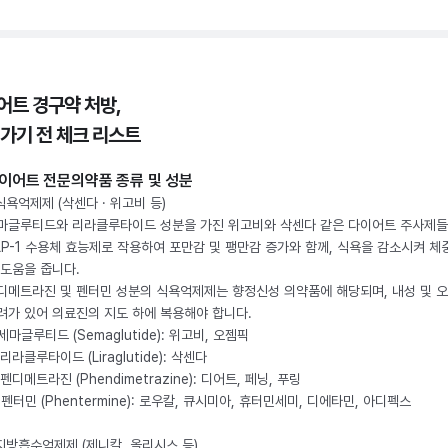
어트 경구약 처방,
 가기 전 체크 리스트
이어트 전문의약품 종류 및 성분
 식욕억제제 (삭센다 · 위고비 등)
마글루티드와 리라클루타이드 성분을 가진 위고비와 삭센다 같은 다이어트 주사제
LP-1 수용체 효능제로 작용하여 포만감 및 팽만감 증가와 함께, 식욕을 감소시켜 체
 도움을 줍니다.
디메트라진 및 펜터민 성분의 식욕억제제는 향정신성 의약품에 해당되며, 내성 및 
려가 있어 의료진의 지도 하에 복용해야 합니다.
. 세마글루티드 (Semaglutide): 위고비, 오젬픽
 리라클루타이드 (Liraglutide): 삭센다
 펜디메트라진 (Phendimetrazine): 디어트, 페닝, 푸링
. 펜터민 (Phentermine): 로우칼, 큐시미아, 휴터민세미, 디에타민, 아디펙스
 지방흡수억제제 (제니칼, 올리시스 등)