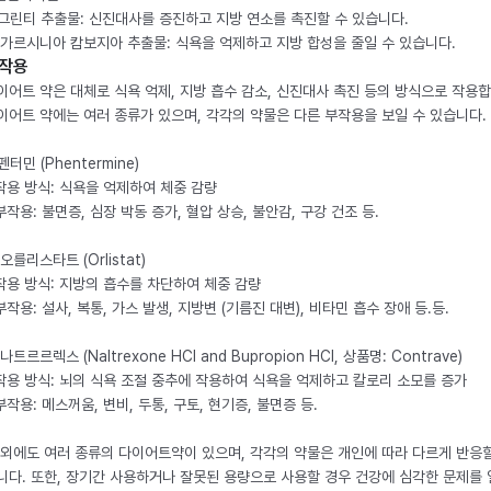
. 그린티 추출물: 신진대사를 증진하고 지방 연소를 촉진할 수 있습니다.
. 가르시니아 캄보지아 추출물: 식욕을 억제하고 지방 합성을 줄일 수 있습니다.
작용
이어트 약은 대체로 식욕 억제, 지방 흡수 감소, 신진대사 촉진 등의 방식으로 작용합
이어트 약에는 여러 종류가 있으며, 각각의 약물은 다른 부작용을 보일 수 있습니다.
 펜터민 (Phentermine)
 작용 방식: 식욕을 억제하여 체중 감량
 부작용: 불면증, 심장 박동 증가, 혈압 상승, 불안감, 구강 건조 등.
 오를리스타트 (Orlistat)
 작용 방식: 지방의 흡수를 차단하여 체중 감량
 부작용: 설사, 복통, 가스 발생, 지방변 (기름진 대변), 비타민 흡수 장애 등.등.
 나트르르렉스 (Naltrexone HCl and Bupropion HCl, 상품명: Contrave)
 작용 방식: 뇌의 식욕 조절 중추에 작용하여 식욕을 억제하고 칼로리 소모를 증가
 부작용: 메스꺼움, 변비, 두통, 구토, 현기증, 불면증 등.
 외에도 여러 종류의 다이어트약이 있으며, 각각의 약물은 개인에 따라 다르게 반응할
니다. 또한, 장기간 사용하거나 잘못된 용량으로 사용할 경우 건강에 심각한 문제를