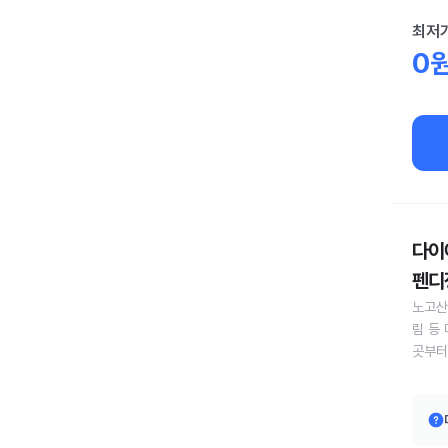
최저
0
다이어
펜디정
노고산
림 등
곳부터