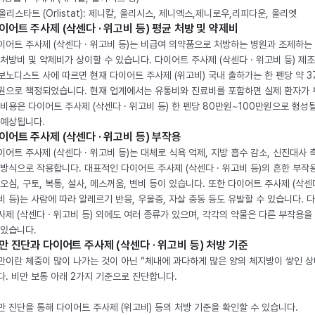
. 올리스타트 (Orlistat): 제니칼, 올리시스, 제니엑스,제니로우,리피다운, 올리엣
이어트 주사제 (삭센다 · 위고비 등) 평균 처방 및 약제비
이어트 주사제 (삭센다 · 위고비 등)는 비급여 의약품으로 처방하는 병원과 조제하는
 처방비 및 약제비가 상이할 수 있습니다. 다이어트 주사제 (삭센다 · 위고비 등) 제
보노디스트 사에 따르면 현재 다이어트 주사제 (위고비) 국내 출하가는 한 펜당 약 3
원으로 책정되었습니다. 현재 업계에서는 유통비와 진료비를 포함하면 실제 환자가
 비용은 다이어트 주사제 (삭센다 · 위고비 등) 한 펜당 80만원~100만원으로 형성
 예상됩니다.
이어트 주사제 (삭센다 · 위고비 등) 부작용
이어트 주사제 (삭센다 · 위고비 등)는 대체로 식욕 억제, 지방 흡수 감소, 신진대사 
 방식으로 작용합니다. 대표적인 다이어트 주사제 (삭센다 · 위고비 등)의 흔한 부작
 오심, 구토, 복통, 설사, 메스꺼움, 변비 등이 있습니다. 또한 다이어트 주사제 (삭센다
비 등)는 사람에 따라 알레르기 반응, 우울증, 자살 충동 등도 유발할 수 있습니다. 
사제 (삭센다 · 위고비 등) 외에도 여러 종류가 있으며, 각각의 약물은 다른 부작용을
 있습니다.
만 진단과 다이어트 주사제 (삭센다 · 위고비 등) 처방 기준
만이란 체중이 많이 나가는 것이 아닌 “체내에 과다하게 많은 양의 체지방이 쌓인 상
다. 비만 보통 아래 2가지 기준으로 진단합니다.
만 진단을 통해 다이어트 주사제 (위고비) 등의 처방 기준을 확인할 수 있습니다.