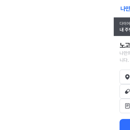
다이어
내 주
노고
나만의
니다.