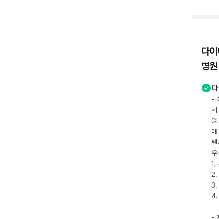
다이
병원
다
-
세
G
에
펜
우
1
2.
3.
4
-