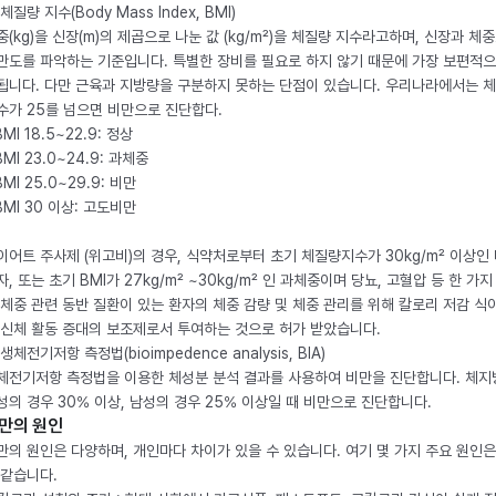
체질량 지수(Body Mass Index, BMI)
중(kg)을 신장(m)의 제곱으로 나눈 값 (kg/m²)을 체질량 지수라고하며, 신장과 체
만도를 파악하는 기준입니다. 특별한 장비를 필요로 하지 않기 때문에 가장 보편적으
됩니다. 다만 근육과 지방량을 구분하지 못하는 단점이 있습니다. 우리나라에서는 
수가 25를 넘으면 비만으로 진단합다.
BMI 18.5~22.9: 정상
BMI 23.0~24.9: 과체중
BMI 25.0~29.9: 비만
 BMI 30 이상: 고도비만
이어트 주사제 (위고비)의 경우, 식약처로부터 초기 체질량지수가 30kg/m² 이상인
자, 또는 초기 BMI가 27kg/m² ~30kg/m² 인 과체중이며 당뇨, 고혈압 등 한 가지
 체중 관련 동반 질환이 있는 환자의 체중 감량 및 체중 관리를 위해 칼로리 저감 식
 신체 활동 증대의 보조제로서 투여하는 것으로 허가 받았습니다.
생체전기저항 측정법(bioimpedence analysis, BIA)
체전기저항 측정법을 이용한 체성분 분석 결과를 사용하여 비만을 진단합니다. 체
성의 경우 30% 이상, 남성의 경우 25% 이상일 때 비만으로 진단합니다.
만의 원인
만의 원인은 다양하며, 개인마다 차이가 있을 수 있습니다. 여기 몇 가지 주요 원인은
 같습니다.