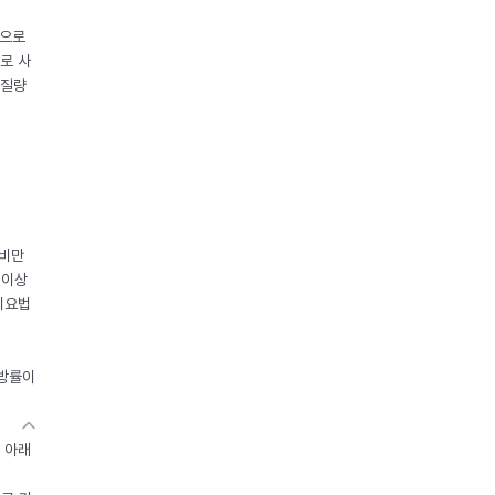
중으로
로 사
체질량
 비만
 이상
이요법
지방률이
 아래