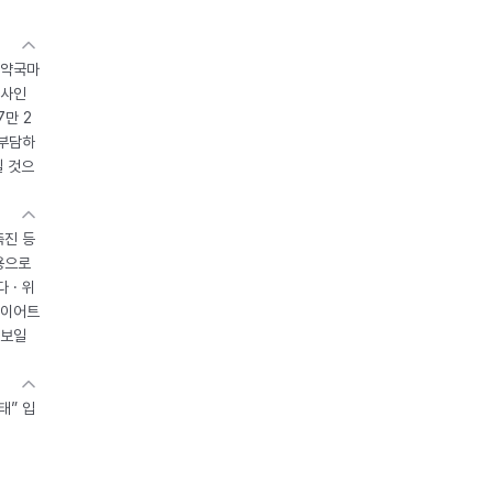
 약국마
조사인
7만 2
 부담하
될 것으
촉진 등
용으로
 · 위
다이어트
 보일
태” 입