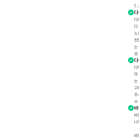
1
다
다
다
노
천
는
로
다
다
의
는
고
주
수
비
비
니
비