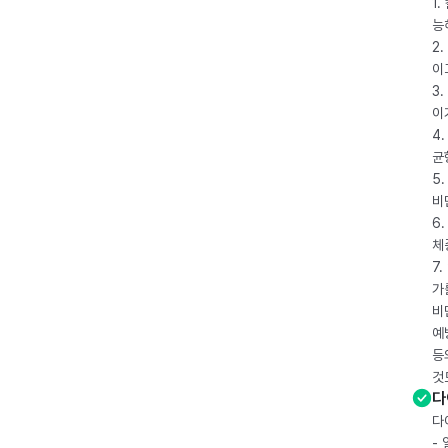
1
능
2
이
3
이
4
균
5
비
6
체
7
가
비
예
등
것
다
다
-