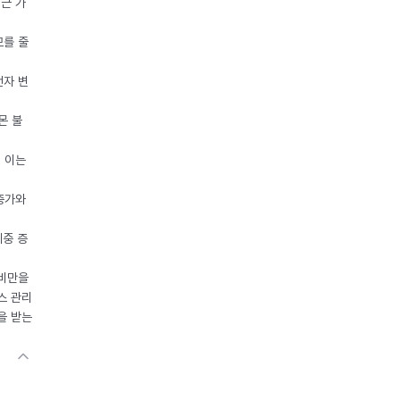
접근 가
모를 줄
전자 변
몬 불
, 이는
 증가와
체중 증
 비만을
스 관리
을 받는