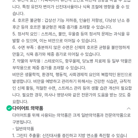
3. 유전적 요인 : 가족력이나 유전적 소인도 비만에 영향을 미칠 수 있습
니다. 특정 유전자 변이가 신진대사율이나 식욕 조절에 영향을 줄 수 있
습니다.
4. 호르몬 불균형 : 갑상선 기능 저하증, 인슐린 저항성, 다낭성 난소 증
후군 등의 호르몬 불균형은 체중 증가를 초래할 수 있습니다.
5. 정서적 요인 : 스트레스, 불안, 우울증 등의 정서적 문제는 과식을 유
발할 수 있으며, 이는 비만으로 이어질 수 있습니다.
6. 수면 부족 : 충분하지 않은 수면은 신체의 호르몬 균형을 불안정하게
만들고, 식욕 증가와 체중 증가로 이어질 수 있습니다.
7. 약물의 부작용 : 스테로이드, 항우울제, 당뇨병 치료제 등 일부 약물은
부작용으로 체중 증가를 초래할 수 있습니다.
비만은 생물학적, 환경적, 행동적, 사회경제적 요인의 복합적인 원인으로
발생합니다. 비만을 예방하고 관리하기 위해서는 건강한 식습관, 규칙적
인 신체 활동, 적절한 수면, 스트레스 관리 등의 생활 습관 개선이 필요합
니다. 필요한 경우, 의사나 영양사와 같은 전문가의 도움을 받는 것도 중
요합니다.
다이어트 의약품
다이어트를 위해 사용되는 의약품은 크게 일반의약품과 전문의약품으로
구분됩니다.
- 일반의약품
1. 그린티 추출물: 신진대사를 증진하고 지방 연소를 촉진할 수 있습니