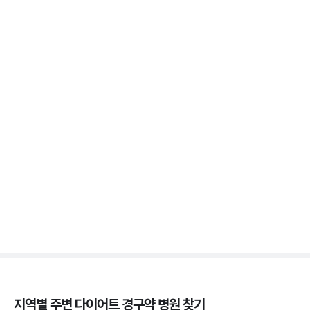
위고비 마운자로 비교, 효과 차이부터 부작용까지
3분 꿀팁 ㆍ #비만 #마운자로 #위고비
위고비 처방, 비대면이 막힌 이유와 대면 진료로 받는
법
3분 꿀팁 ㆍ #비만 #위고비
삭센다와 위고비의 차이, 성분·효과·투여법 비교
3분 꿀팁 ㆍ #비만 #위고비 #삭센다
지역별 주변
다이어트 경구약
병원 찾기