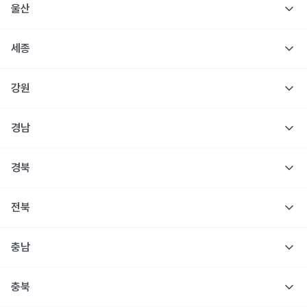
울산
세종
강원
경남
경북
전북
충남
충북