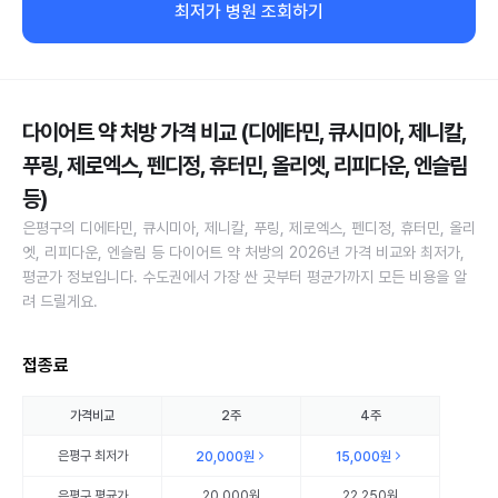
최저가 병원 조회하기
다이어트 약 처방 가격 비교 (디에타민, 큐시미아, 제니칼,
푸링, 제로엑스, 펜디정, 휴터민, 올리엣, 리피다운, 엔슬림
등)
은평구의 디에타민, 큐시미아, 제니칼, 푸링, 제로엑스, 펜디정, 휴터민, 올리
엣, 리피다운, 엔슬림 등 다이어트 약 처방의 2026년 가격 비교와 최저가,
평균가 정보입니다. 수도권에서 가장 싼 곳부터 평균가까지 모든 비용을 알
려 드릴게요.
접종료
가격비교
2주
4주
은평구
최저가
20,000원
15,000원
은평구
평균가
20,000원
22,250원