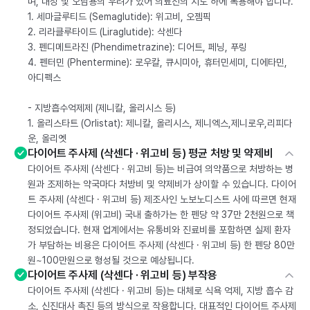
며, 내성 및 오남용의 우려가 있어 의료진의 지도 하에 복용해야 합니다.
1. 세마글루티드 (Semaglutide): 위고비, 오젬픽
2. 리라클루타이드 (Liraglutide): 삭센다
3. 펜디메트라진 (Phendimetrazine): 디어트, 페닝, 푸링
4. 펜터민 (Phentermine): 로우칼, 큐시미아, 휴터민세미, 디에타민,
아디펙스
- 지방흡수억제제 (제니칼, 올리시스 등)
1. 올리스타트 (Orlistat): 제니칼, 올리시스, 제니엑스,제니로우,리피다
운, 올리엣
다이어트 주사제 (삭센다 · 위고비 등) 평균 처방 및 약제비
다이어트 주사제 (삭센다 · 위고비 등)는 비급여 의약품으로 처방하는 병
원과 조제하는 약국마다 처방비 및 약제비가 상이할 수 있습니다. 다이어
트 주사제 (삭센다 · 위고비 등) 제조사인 노보노디스트 사에 따르면 현재
다이어트 주사제 (위고비) 국내 출하가는 한 펜당 약 37만 2천원으로 책
정되었습니다. 현재 업계에서는 유통비와 진료비를 포함하면 실제 환자
가 부담하는 비용은 다이어트 주사제 (삭센다 · 위고비 등) 한 펜당 80만
원~100만원으로 형성될 것으로 예상됩니다.
다이어트 주사제 (삭센다 · 위고비 등) 부작용
다이어트 주사제 (삭센다 · 위고비 등)는 대체로 식욕 억제, 지방 흡수 감
소, 신진대사 촉진 등의 방식으로 작용합니다. 대표적인 다이어트 주사제