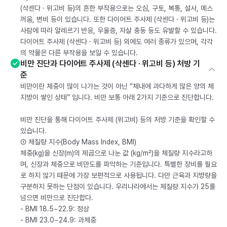
(삭센다 · 위고비 등)의 흔한 부작용으로는 오심, 구토, 복통, 설사, 메스
꺼움, 변비 등이 있습니다. 또한 다이어트 주사제 (삭센다 · 위고비 등)는
사람에 따라 알레르기 반응, 우울증, 자살 충동 등도 유발할 수 있습니다.
다이어트 주사제 (삭센다 · 위고비 등) 외에도 여러 종류가 있으며, 각각
의 약물은 다른 부작용을 보일 수 있습니다.
비만 진단과 다이어트 주사제 (삭센다 · 위고비 등) 처방 기
준
비만이란 체중이 많이 나가는 것이 아닌 “체내에 과다하게 많은 양의 체
지방이 쌓인 상태” 입니다. 비만 보통 아래 2가지 기준으로 진단합니다.
비만 진단을 통해 다이어트 주사제 (위고비) 등의 처방 기준을 확인할 수
있습니다.
① 체질량 지수(Body Mass Index, BMI)
체중(kg)을 신장(m)의 제곱으로 나눈 값 (kg/m²)을 체질량 지수라고하
며, 신장과 체중으로 비만도를 파악하는 기준입니다. 특별한 장비를 필요
로 하지 않기 때문에 가장 보편적으로 사용됩니다. 다만 근육과 지방량을
구분하지 못하는 단점이 있습니다. 우리나라에서는 체질량 지수가 25를
넘으면 비만으로 진단합다.
- BMI 18.5~22.9: 정상
- BMI 23.0~24.9: 과체중