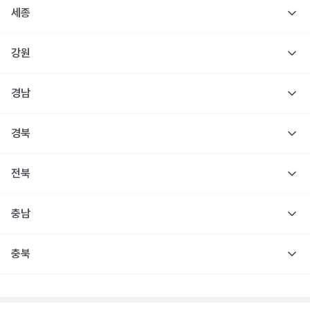
세종
강원
경남
경북
전북
충남
충북