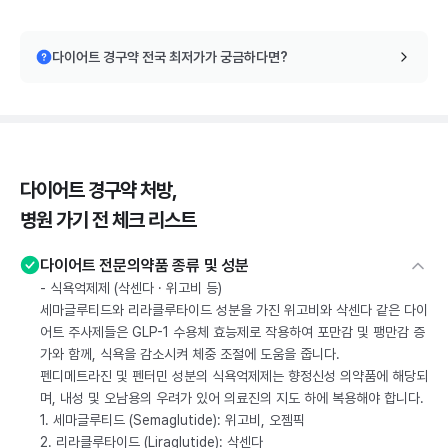
다이어트 경구약 전국 최저가가 궁금하다면?
다이어트 경구약 처방,
병원 가기 전 체크 리스트
다이어트 전문의약품 종류 및 성분
- 식욕억제제 (삭센다 · 위고비 등)
세마글루티드와 리라클루타이드 성분을 가진 위고비와 삭센다 같은 다이
어트 주사제들은 GLP-1 수용체 효능제로 작용하여 포만감 및 팽만감 증
가와 함께, 식욕을 감소시켜 체중 조절에 도움을 줍니다.
펜디메트라진 및 펜터민 성분의 식욕억제제는 향정신성 의약품에 해당되
며, 내성 및 오남용의 우려가 있어 의료진의 지도 하에 복용해야 합니다.
1. 세마글루티드 (Semaglutide): 위고비, 오젬픽
2. 리라클루타이드 (Liraglutide): 삭센다