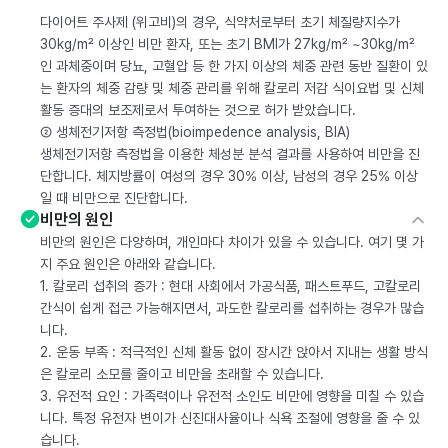
다이어트 주사제 (위고비)의 경우, 식약처로부터 초기 체질량지수가
30kg/m² 이상인 비만 환자, 또는 초기 BMI가 27kg/m² ~30kg/m²
인 과체중이며 당뇨, 고혈압 등 한 가지 이상의 체중 관련 동반 질환이 있
는 환자의 체중 감량 및 체중 관리를 위해 칼로리 저감 식이요법 및 신체
활동 증대의 보조제로서 투여하는 것으로 허가 받았습니다.
② 생체전기저항 측정법(bioimpedence analysis, BIA)
생체전기저항 측정법을 이용한 체성분 분석 결과를 사용하여 비만을 진
단합니다. 체지방률이 여성의 경우 30% 이상, 남성의 경우 25% 이상
일 때 비만으로 진단합니다.
비만의 원인
비만의 원인은 다양하며, 개인마다 차이가 있을 수 있습니다. 여기 몇 가
지 주요 원인은 아래와 같습니다.
1. 칼로리 섭취의 증가 : 현대 사회에서 가공식품, 패스트푸드, 고칼로리
간식이 쉽게 접근 가능해지면서, 과도한 칼로리를 섭취하는 경우가 많습
니다.
2. 운동 부족 : 적극적인 신체 활동 없이 장시간 앉아서 지내는 생활 방식
은 칼로리 소모를 줄이고 비만을 초래할 수 있습니다.
3. 유전적 요인 : 가족력이나 유전적 소인도 비만에 영향을 미칠 수 있습
니다. 특정 유전자 변이가 신진대사율이나 식욕 조절에 영향을 줄 수 있
습니다.