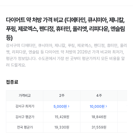
다이어트 약 처방 가격 비교 (디에타민, 큐시미아, 제니칼,
푸링, 제로엑스, 펜디정, 휴터민, 올리엣, 리피다운, 엔슬림
등)
강서구의 디에타민, 큐시미아, 제니칼, 푸링, 제로엑스, 펜디정, 휴터민, 올리
엣, 리피다운, 엔슬림 등 다이어트 약 처방의 2026년 가격 비교와 최저가,
평균가 정보입니다. 수도권에서 가장 싼 곳부터 평균가까지 모든 비용을 알
려 드릴게요.
접종료
가격비교
2주
4주
강서구
최저가
5,000원
10,000원
15
강서구
평균가
15,428원
18,846원
15
전국 평균가
19,330원
31,559원
35