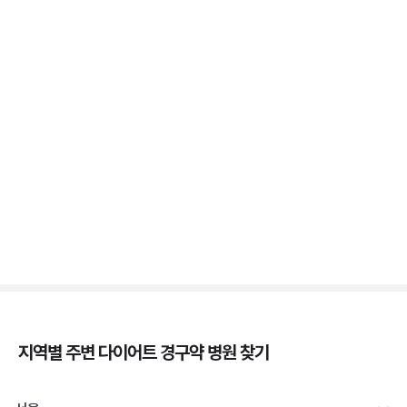
3분 꿀팁 ㆍ #비만 #마운자로 #위고비
위고비 처방, 비대면이 막힌 이유와 대면 진료로 받는
법
3분 꿀팁 ㆍ #비만 #위고비
삭센다와 위고비의 차이, 성분·효과·투여법 비교
3분 꿀팁 ㆍ #비만 #위고비 #삭센다
지역별 주변
다이어트 경구약
병원 찾기