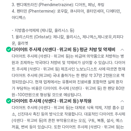
3. 펜디메트라진 (Phendimetrazine): 디어트, 페닝, 푸링
4. 펜터민 (Phentermine): 로우칼, 큐시미아, 휴터민세미, 디에타민,
아디펙스
- 지방흡수억제제 (제니칼, 올리시스 등)
1. 올리스타트 (Orlistat): 제니칼, 올리시스, 제니엑스,제니로우,리피다
운, 올리엣
다이어트 주사제 (삭센다 · 위고비 등) 평균 처방 및 약제비
다이어트 주사제 (삭센다 · 위고비 등)는 비급여 의약품으로 처방하는 병
원과 조제하는 약국마다 처방비 및 약제비가 상이할 수 있습니다. 다이어
트 주사제 (삭센다 · 위고비 등) 제조사인 노보노디스트 사에 따르면 현재
다이어트 주사제 (위고비) 국내 출하가는 한 펜당 약 37만 2천원으로 책
정되었습니다. 현재 업계에서는 유통비와 진료비를 포함하면 실제 환자
가 부담하는 비용은 다이어트 주사제 (삭센다 · 위고비 등) 한 펜당 80만
원~100만원으로 형성될 것으로 예상됩니다.
다이어트 주사제 (삭센다 · 위고비 등) 부작용
다이어트 주사제 (삭센다 · 위고비 등)는 대체로 식욕 억제, 지방 흡수 감
소, 신진대사 촉진 등의 방식으로 작용합니다. 대표적인 다이어트 주사제
(삭센다 · 위고비 등)의 흔한 부작용으로는 오심, 구토, 복통, 설사, 메스
꺼움, 변비 등이 있습니다. 또한 다이어트 주사제 (삭센다 · 위고비 등)는