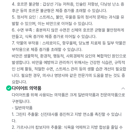
4. 호르몬 불균형 : 갑상선 기능 저하증, 인슐린 저항성, 다낭성 난소 증
후군 등의 호르몬 불균형은 체중 증가를 초래할 수 있습니다.
5. 정서적 요인 : 스트레스, 불안, 우울증 등의 정서적 문제는 과식을 유
발할 수 있으며, 이는 비만으로 이어질 수 있습니다.
6. 수면 부족 : 충분하지 않은 수면은 신체의 호르몬 균형을 불안정하게
만들고, 식욕 증가와 체중 증가로 이어질 수 있습니다.
7. 약물의 부작용 : 스테로이드, 항우울제, 당뇨병 치료제 등 일부 약물은
부작용으로 체중 증가를 초래할 수 있습니다.
비만은 생물학적, 환경적, 행동적, 사회경제적 요인의 복합적인 원인으로
발생합니다. 비만을 예방하고 관리하기 위해서는 건강한 식습관, 규칙적
인 신체 활동, 적절한 수면, 스트레스 관리 등의 생활 습관 개선이 필요합
니다. 필요한 경우, 의사나 영양사와 같은 전문가의 도움을 받는 것도 중
요합니다.
다이어트 의약품
다이어트를 위해 사용되는 의약품은 크게 일반의약품과 전문의약품으로
구분됩니다.
- 일반의약품
1. 그린티 추출물: 신진대사를 증진하고 지방 연소를 촉진할 수 있습니
다.
2. 가르시니아 캄보지아 추출물: 식욕을 억제하고 지방 합성을 줄일 수