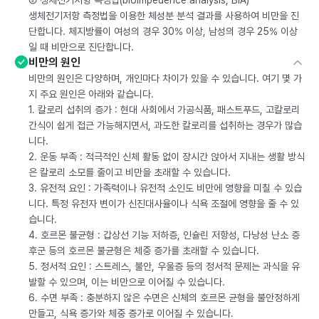
② 생체전기저항 측정법(bioimpedence analysis, BIA)
생체전기저항 측정법을 이용한 체성분 분석 결과를 사용하여 비만을 진
단합니다. 체지방률이 여성의 경우 30% 이상, 남성의 경우 25% 이상
일 때 비만으로 진단합니다.
비만의 원인
비만의 원인은 다양하며, 개인마다 차이가 있을 수 있습니다. 여기 몇 가
지 주요 원인은 아래와 같습니다.
1. 칼로리 섭취의 증가 : 현대 사회에서 가공식품, 패스트푸드, 고칼로리
간식이 쉽게 접근 가능해지면서, 과도한 칼로리를 섭취하는 경우가 많습
니다.
2. 운동 부족 : 적극적인 신체 활동 없이 장시간 앉아서 지내는 생활 방식
은 칼로리 소모를 줄이고 비만을 초래할 수 있습니다.
3. 유전적 요인 : 가족력이나 유전적 소인도 비만에 영향을 미칠 수 있습
니다. 특정 유전자 변이가 신진대사율이나 식욕 조절에 영향을 줄 수 있
습니다.
4. 호르몬 불균형 : 갑상선 기능 저하증, 인슐린 저항성, 다낭성 난소 증
후군 등의 호르몬 불균형은 체중 증가를 초래할 수 있습니다.
5. 정서적 요인 : 스트레스, 불안, 우울증 등의 정서적 문제는 과식을 유
발할 수 있으며, 이는 비만으로 이어질 수 있습니다.
6. 수면 부족 : 충분하지 않은 수면은 신체의 호르몬 균형을 불안정하게
만들고, 식욕 증가와 체중 증가로 이어질 수 있습니다.