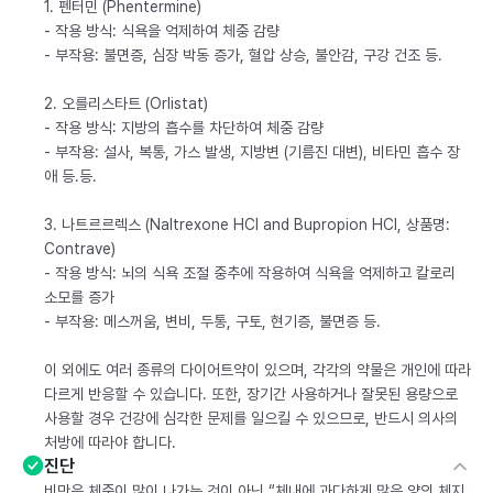
1. 펜터민 (Phentermine)
- 작용 방식: 식욕을 억제하여 체중 감량
- 부작용: 불면증, 심장 박동 증가, 혈압 상승, 불안감, 구강 건조 등.
2. 오를리스타트 (Orlistat)
- 작용 방식: 지방의 흡수를 차단하여 체중 감량
- 부작용: 설사, 복통, 가스 발생, 지방변 (기름진 대변), 비타민 흡수 장
애 등.등.
3. 나트르르렉스 (Naltrexone HCl and Bupropion HCl, 상품명:
Contrave)
- 작용 방식: 뇌의 식욕 조절 중추에 작용하여 식욕을 억제하고 칼로리
소모를 증가
- 부작용: 메스꺼움, 변비, 두통, 구토, 현기증, 불면증 등.
이 외에도 여러 종류의 다이어트약이 있으며, 각각의 약물은 개인에 따라
다르게 반응할 수 있습니다. 또한, 장기간 사용하거나 잘못된 용량으로
사용할 경우 건강에 심각한 문제를 일으킬 수 있으므로, 반드시 의사의
처방에 따라야 합니다.
진단
비만은 체중이 많이 나가는 것이 아닌 “체내에 과다하게 많은 양의 체지