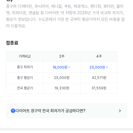
중구의 디에타민, 큐시미아, 제니칼, 푸링, 제로엑스, 펜디정, 휴터민, 올리
엣, 리피다운, 엔슬림 등 다이어트 약 처방의 2026년 가격 비교와 최저가,
평균가 정보입니다. 수도권에서 가장 싼 곳부터 평균가까지 모든 비용을 알
려 드릴게요.
접종료
가격비교
2주
4주
중구
최저가
18,000원
25,000원
중구
평균가
25,000원
42,571원
전국 평균가
19,330원
31,559원
다이어트 경구약 전국 최저가가 궁금하다면?