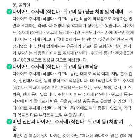
운, 올리엣
다이어트 주사제 (삭센다 · 위고비 등) 평균 처방 및 약제비
다이어트 주사제 (삭센다 · 위고비 등)는 비급여 의약품으로 처방하는 병
원과 조제하는 약국마다 처방비 및 약제비가 상이할 수 있습니다. 다이어
트 주사제 (삭센다 · 위고비 등) 제조사인 노보노디스트 사에 따르면 현재
다이어트 주사제 (위고비) 국내 출하가는 한 펜당 약 37만 2천원으로 책
정되었습니다. 현재 업계에서는 유통비와 진료비를 포함하면 실제 환자
가 부담하는 비용은 다이어트 주사제 (삭센다 · 위고비 등) 한 펜당 80만
원~100만원으로 형성될 것으로 예상됩니다.
다이어트 주사제 (삭센다 · 위고비 등) 부작용
다이어트 주사제 (삭센다 · 위고비 등)는 대체로 식욕 억제, 지방 흡수 감
소, 신진대사 촉진 등의 방식으로 작용합니다. 대표적인 다이어트 주사제
(삭센다 · 위고비 등)의 흔한 부작용으로는 오심, 구토, 복통, 설사, 메스
꺼움, 변비 등이 있습니다. 또한 다이어트 주사제 (삭센다 · 위고비 등)는
사람에 따라 알레르기 반응, 우울증, 자살 충동 등도 유발할 수 있습니다.
다이어트 주사제 (삭센다 · 위고비 등) 외에도 여러 종류가 있으며, 각각
의 약물은 다른 부작용을 보일 수 있습니다.
비만 진단과 다이어트 주사제 (삭센다 · 위고비 등) 처방 기
준
비만이란 체중이 많이 나가는 것이 아닌 “체내에 과다하게 많은 양의 체