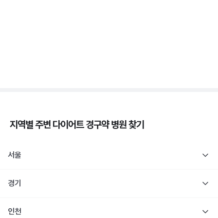
3분 꿀팁 ㆍ #비만 #위고비
삭센다와 위고비의 차이, 성분·효과·투여법 비교
3분 꿀팁 ㆍ #비만 #위고비 #삭센다
지역별 주변
다이어트 경구약
병원 찾기
서울
경기
인천