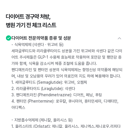
다이어트 경구약 처방,
병원 가기 전 체크 리스트
다이어트 전문의약품 종류 및 성분
- 식욕억제제 (삭센다 · 위고비 등)
세마글루티드와 리라클루타이드 성분을 가진 위고비와 삭센다 같은 다이
어트 주사제들은 GLP-1 수용체 효능제로 작용하여 포만감 및 팽만감 증
가와 함께, 식욕을 감소시켜 체중 조절에 도움을 줍니다.
펜디메트라진 및 펜터민 성분의 식욕억제제는 향정신성 의약품에 해당되
며, 내성 및 오남용의 우려가 있어 의료진의 지도 하에 복용해야 합니다.
1. 세마글루티드 (Semaglutide): 위고비, 오젬픽
2. 리라클루타이드 (Liraglutide): 삭센다
3. 펜디메트라진 (Phendimetrazine): 디어트, 페닝, 푸링
4. 펜터민 (Phentermine): 로우칼, 큐시미아, 휴터민세미, 디에타민,
아디펙스
- 지방흡수억제제 (제니칼, 올리시스 등)
1. 올리스타트 (Orlistat): 제니칼, 올리시스, 제니엑스,제니로우,리피다