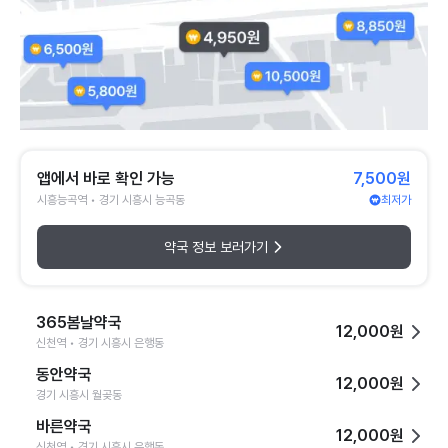
앱에서 바로 확인 가능
7,500원
시흥능곡역 • 경기 시흥시 능곡동
최저가
약국 정보 보러가기
365봄날약국
12,000원
신천역 • 경기 시흥시 은행동
동안약국
12,000원
경기 시흥시 월곶동
바른약국
12,000원
신천역 • 경기 시흥시 은행동