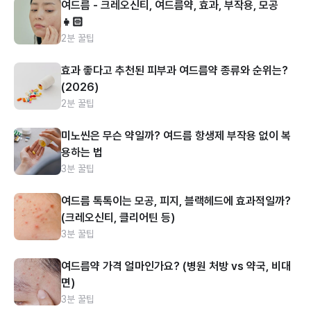
여드름 - 크레오신티, 여드름약, 효과, 부작용, 모공
👧🏻
2분 꿀팁
효과 좋다고 추천된 피부과 여드름약 종류와 순위는?
(2026)
2분 꿀팁
미노씬은 무슨 약일까? 여드름 항생제 부작용 없이 복
용하는 법
3분 꿀팁
여드름 톡톡이는 모공, 피지, 블랙헤드에 효과적일까?
(크레오신티, 클리어틴 등)
3분 꿀팁
여드름약 가격 얼마인가요? (병원 처방 vs 약국, 비대
면)
3분 꿀팁