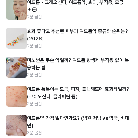
여드름 - 크레오신티, 여드름약, 효과, 부작용, 모공
👧🏻
2분 꿀팁
효과 좋다고 추천된 피부과 여드름약 종류와 순위는?
(2026)
2분 꿀팁
미노씬은 무슨 약일까? 여드름 항생제 부작용 없이 복
용하는 법
3분 꿀팁
여드름 톡톡이는 모공, 피지, 블랙헤드에 효과적일까?
(크레오신티, 클리어틴 등)
3분 꿀팁
여드름약 가격 얼마인가요? (병원 처방 vs 약국, 비대
면)
3분 꿀팁