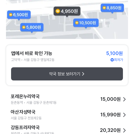
앱에서 바로 확인 가능
5,100원
고덕역 • 서울 강동구 명일제2동
최저가
약국 정보 보러가기
포레온누리약국
15,000원
둔촌동역 • 서울 강동구 둔촌제1동
아산자성약국
15,990원
서울 강동구 천호제2동
강동프라자약국
20,320원
천호역 • 서울 강동구 성내제2동