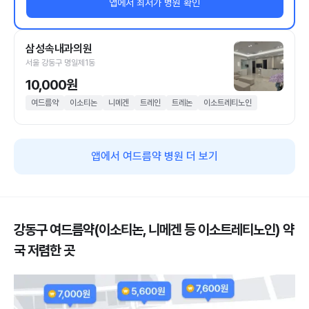
앱에서 최저가 병원 확인
삼성속내과의원
서울 강동구 명일제1동
10,000원
여드름약
이소티논
니메겐
트레인
트레논
이소트레티노인
앱에서 여드름약 병원 더 보기
강동구 여드름약(이소티논, 니메겐 등 이소트레티노인) 약
국 저렴한 곳