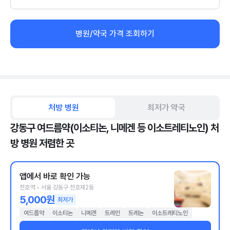
병원/약국 가격 조회하기
처방 병원
최저가 약국
강동구 여드름약(이소티논, 니메겐 등 이소트레티노인) 처
방 병원 저렴한 곳
앱에서 바로 확인 가능
천호역 • 서울 강동구 천호제2동
5,000원
최저가
여드름약
이소티논
니메겐
트레인
트레논
이소트레티노인